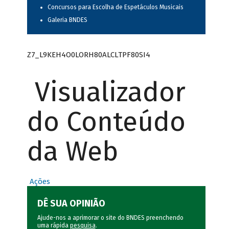
Concursos para Escolha de Espetáculos Musicais
Galeria BNDES
Z7_L9KEH4O0LORH80ALCLTPF80SI4
Visualizador
do Conteúdo
da Web
Ações
DÊ SUA OPINIÃO
Ajude-nos a aprimorar o site do BNDES preenchendo
uma rápida
pesquisa
.