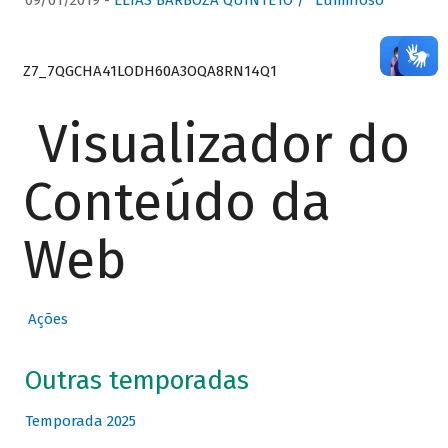
09/01/2019 -
ELIAS BARBOZA QUINTETO / “Luminoso”
Z7_7QGCHA41LODH60A3OQA8RN14Q1
Visualizador do
Conteúdo da
Web
Ações
Outras temporadas
Temporada 2025