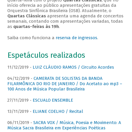
quarta-feira com o projeto
Quartas Clássicas
, que no
início oferecia ao público apresentações gratuitas da
Orquestra Sinfônica Brasileira (OSB). Atualmente, o
Quartas Clássicas
apresenta uma agenda de concertos
semanais, contando com apresentações variadas, todas
as
quartas-feiras às 19h
.
Saiba como funciona a
reserva de ingressos
.
Espetáculos realizados
11/12/2019 -
LUIZ CLÁUDIO RAMOS / Circuito Acordes
04/12/2019 -
CAMERATA DE SOLISTAS DA BANDA
FILARMÔNICA DO RIO DE JANEIRO / Do Acetato ao mp3 –
100 Anos de Música Popular Brasileira
27/11/2019 -
ESCUALO ENSEMBLE
13/11/2019 -
ELIANE COELHO / Recital
06/11/2019 -
SACRA VOX / Música, Poesia e Movimento: A
Música Sacra Brasileira em Experiências Poéticas