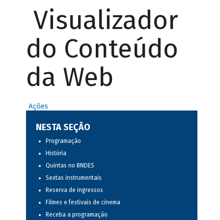
Visualizador
do Conteúdo
da Web
Ações
NESTA SEÇÃO
Programação
História
Quintas no BNDES
Sextas instrumentais
Reserva de ingressos
Filmes e festivais de cinema
Receba a programação