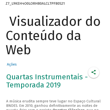
Z7_L9KEH4O0LORH80ALCLTPF80S21
Visualizador do
Conteúdo da
Web
Ações
Quartas Instrumentais -
Temporada 2019
A música erudita sempre teve lugar no Espaço Cultural
BNDES. Em 2010, ganhou definitivamente as noites de