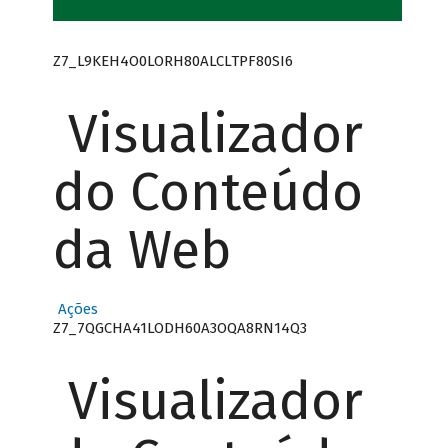
Z7_L9KEH4O0LORH80ALCLTPF80SI6
Visualizador
do Conteúdo
da Web
Ações
Z7_7QGCHA41LODH60A3OQA8RN14Q3
Visualizador