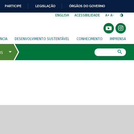
PARTICIPE
LEGISLAÇÃO
ÓRGÃOS DO GOVERNO
⁣
ENGLISH
ACESSIBILIDADE
A+
A-
NCIA
DESENVOLVIMENTO SUSTENTÁVEL
CONHECIMENTO
IMPRENSA
Busca
gem de tela