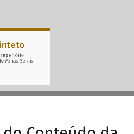
inteto
 repertório
de Minas Gerais
r do Conteúdo da