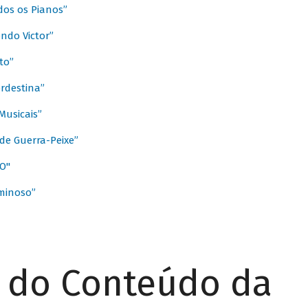
dos os Pianos”
ndo Victor”
to”
rdestina”
Musicais”
de Guerra-Peixe”
O"
minoso”
r do Conteúdo da