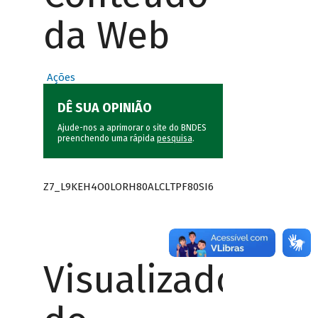
da Web
Ações
DÊ SUA OPINIÃO
Ajude-nos a aprimorar o site do BNDES
preenchendo uma rápida
pesquisa
.
Z7_L9KEH4O0LORH80ALCLTPF80SI6
Visualizador