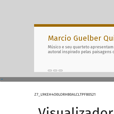
Marcio Guelber Qu
Músico e seu quarteto apresentam
autoral inspirado pelas paisagens 
Z7_L9KEH4O0LORH80ALCLTPF80S21
Visualizado