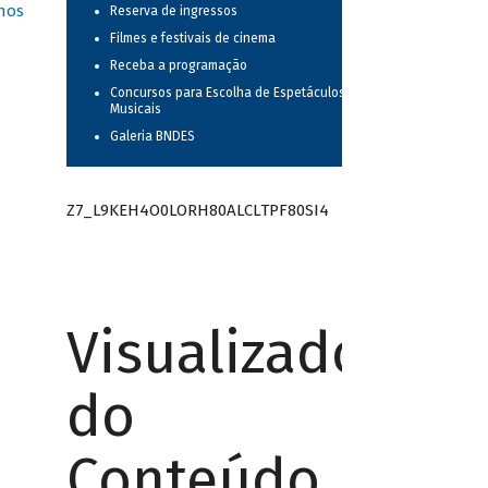
nos
Reserva de ingressos
Filmes e festivais de cinema
Receba a programação
Concursos para Escolha de Espetáculos
Musicais
Galeria BNDES
Z7_L9KEH4O0LORH80ALCLTPF80SI4
Visualizador
do
Conteúdo