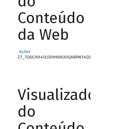
do
Conteúdo
da Web
Ações
Z7_7QGCHA41LODH60A3OQA8RN14Q3
Visualizador
do
Conteúdo