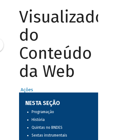
Visualizador
do
Conteúdo
da Web
Ações
NESTA SEÇÃO
Programação
História
Quintas no BNDES
Sextas instrumentais