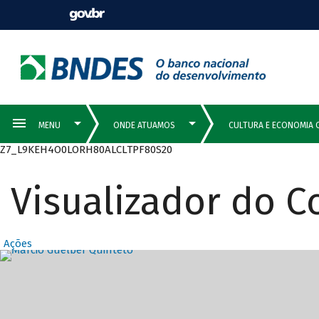
Z7_L9KEH4O0LORH80ALCLTPF80S20
Visualizador do 
Ações
Destaques Prin