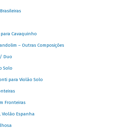
rasileiras
 para Cavaquinho
andolim – Outras Composições
/ Duo
o Solo
ti para Violão Solo
nteiras
m Fronteiras
, Violão Espanha
lhosa