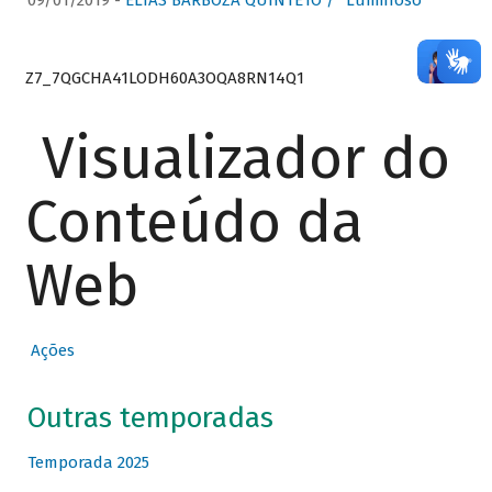
09/01/2019 -
ELIAS BARBOZA QUINTETO / “Luminoso”
Z7_7QGCHA41LODH60A3OQA8RN14Q1
Visualizador do
Conteúdo da
Web
Ações
Outras temporadas
Temporada 2025