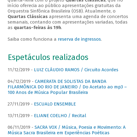
quarta-feira com o projeto
Quartas Clássicas
, que no
início oferecia ao público apresentações gratuitas da
Orquestra Sinfônica Brasileira (OSB). Atualmente, o
Quartas Clássicas
apresenta uma agenda de concertos
semanais, contando com apresentações variadas, todas
as
quartas-feiras às 19h
.
Saiba como funciona a
reserva de ingressos
.
Espetáculos realizados
11/12/2019 -
LUIZ CLÁUDIO RAMOS / Circuito Acordes
04/12/2019 -
CAMERATA DE SOLISTAS DA BANDA
FILARMÔNICA DO RIO DE JANEIRO / Do Acetato ao mp3 –
100 Anos de Música Popular Brasileira
27/11/2019 -
ESCUALO ENSEMBLE
13/11/2019 -
ELIANE COELHO / Recital
06/11/2019 -
SACRA VOX / Música, Poesia e Movimento: A
Música Sacra Brasileira em Experiências Poéticas