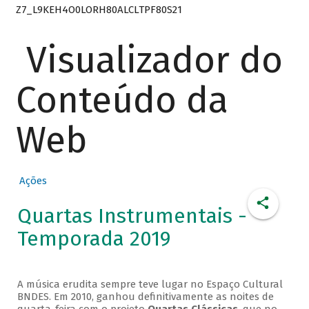
Z7_L9KEH4O0LORH80ALCLTPF80S21
Visualizador do
Conteúdo da
Web
Ações
Quartas Instrumentais -
Temporada 2019
A música erudita sempre teve lugar no Espaço Cultural
BNDES. Em 2010, ganhou definitivamente as noites de