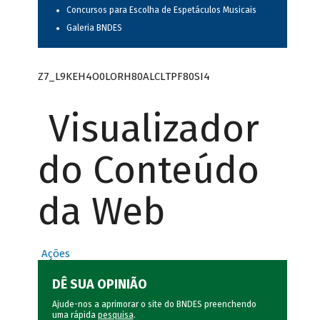
Concursos para Escolha de Espetáculos Musicais
Galeria BNDES
Z7_L9KEH4O0LORH80ALCLTPF80SI4
Visualizador
do Conteúdo
da Web
Ações
DÊ SUA OPINIÃO
Ajude-nos a aprimorar o site do BNDES preenchendo
uma rápida
pesquisa
.