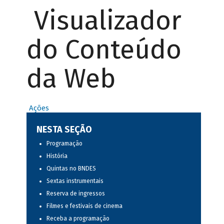
Visualizador
do Conteúdo
da Web
Ações
NESTA SEÇÃO
Programação
História
Quintas no BNDES
Sextas instrumentais
Reserva de ingressos
Filmes e festivais de cinema
Receba a programação