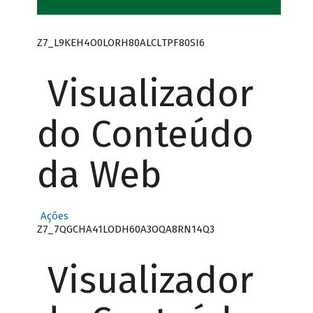
Z7_L9KEH4O0LORH80ALCLTPF80SI6
Visualizador
do Conteúdo
da Web
Ações
Z7_7QGCHA41LODH60A3OQA8RN14Q3
Visualizador