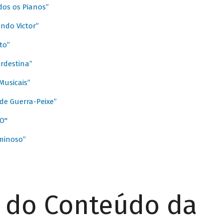
dos os Pianos”
ndo Victor”
to”
rdestina”
Musicais”
de Guerra-Peixe”
O"
minoso”
r do Conteúdo da