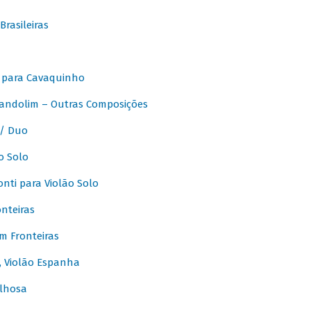
rasileiras
 para Cavaquinho
andolim – Outras Composições
/ Duo
o Solo
ti para Violão Solo
nteiras
m Fronteiras
, Violão Espanha
lhosa