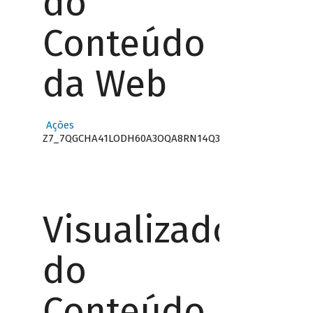
do
Conteúdo
da Web
Ações
Z7_7QGCHA41LODH60A3OQA8RN14Q3
Visualizador
do
Conteúdo