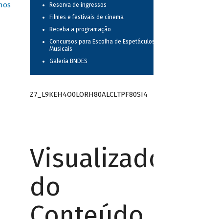
nos
Reserva de ingressos
Filmes e festivais de cinema
Receba a programação
Concursos para Escolha de Espetáculos
Musicais
Galeria BNDES
Z7_L9KEH4O0LORH80ALCLTPF80SI4
Visualizador
do
Conteúdo