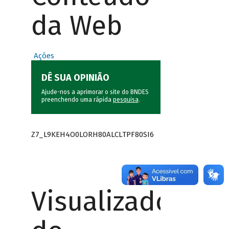
da Web
Ações
DÊ SUA OPINIÃO
Ajude-nos a aprimorar o site do BNDES
preenchendo uma rápida
pesquisa
.
Z7_L9KEH4O0LORH80ALCLTPF80SI6
Visualizador