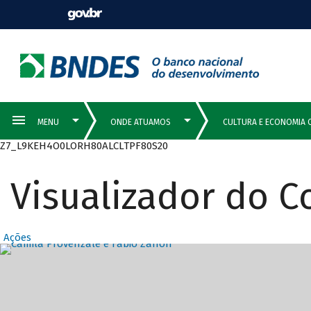
Z7_L9KEH4O0LORH80ALCLTPF80S20
Visualizador do 
Ações
Destaques Prin