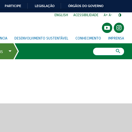
PARTICIPE
LEGISLAÇÃO
ÓRGÃOS DO GOVERNO
⁣
ENGLISH
ACESSIBILIDADE
A+
A-
NCIA
DESENVOLVIMENTO SUSTENTÁVEL
CONHECIMENTO
IMPRENSA
Busca
gem de tela