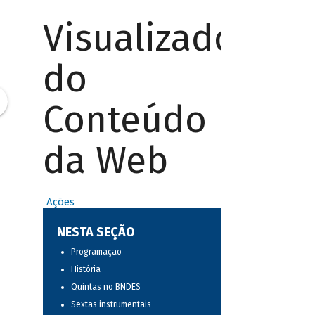
Visualizador
do
Conteúdo
da Web
Ações
NESTA SEÇÃO
Programação
História
Quintas no BNDES
Sextas instrumentais