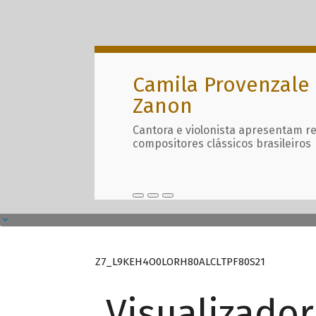
Camila Provenzale 
Zanon
Cantora e violonista apresentam r
compositores clássicos brasileiros
Z7_L9KEH4O0LORH80ALCLTPF80S21
Visualizado