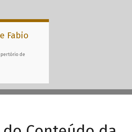
e Fabio
epertório de
r do Conteúdo da