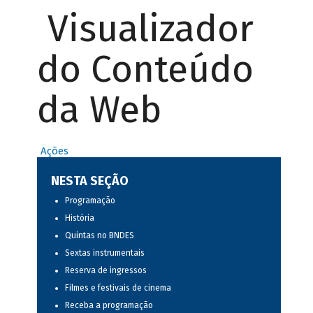
Visualizador
do Conteúdo
da Web
Ações
NESTA SEÇÃO
Programação
História
Quintas no BNDES
Sextas instrumentais
Reserva de ingressos
Filmes e festivais de cinema
Receba a programação