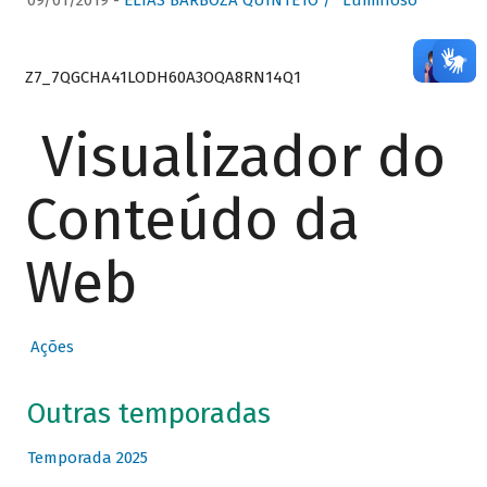
09/01/2019 -
ELIAS BARBOZA QUINTETO / “Luminoso”
Z7_7QGCHA41LODH60A3OQA8RN14Q1
Visualizador do
Conteúdo da
Web
Ações
Outras temporadas
Temporada 2025