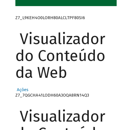
Z7_L9KEH4O0LORH80ALCLTPF80SI6
Visualizador
do Conteúdo
da Web
Ações
Z7_7QGCHA41LODH60A3OQA8RN14Q3
Visualizador