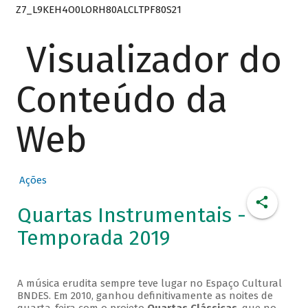
Z7_L9KEH4O0LORH80ALCLTPF80S21
Visualizador do
Conteúdo da
Web
Ações
Quartas Instrumentais -
Temporada 2019
A música erudita sempre teve lugar no Espaço Cultural
BNDES. Em 2010, ganhou definitivamente as noites de