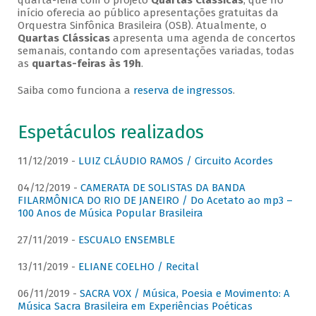
quarta-feira com o projeto
Quartas Clássicas
, que no
início oferecia ao público apresentações gratuitas da
Orquestra Sinfônica Brasileira (OSB). Atualmente, o
Quartas Clássicas
apresenta uma agenda de concertos
semanais, contando com apresentações variadas, todas
as
quartas-feiras às 19h
.
Saiba como funciona a
reserva de ingressos
.
Espetáculos realizados
11/12/2019 -
LUIZ CLÁUDIO RAMOS / Circuito Acordes
04/12/2019 -
CAMERATA DE SOLISTAS DA BANDA
FILARMÔNICA DO RIO DE JANEIRO / Do Acetato ao mp3 –
100 Anos de Música Popular Brasileira
27/11/2019 -
ESCUALO ENSEMBLE
13/11/2019 -
ELIANE COELHO / Recital
06/11/2019 -
SACRA VOX / Música, Poesia e Movimento: A
Música Sacra Brasileira em Experiências Poéticas