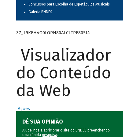
Concursos para Escolha de Espetáculos Musicais
Galeria BNDES
Z7_L9KEH4O0LORH80ALCLTPF80SI4
Visualizador
do Conteúdo
da Web
Ações
DÊ SUA OPINIÃO
Ajude-nos a aprimorar o site do BNDES preenchendo
uma rápida
pesquisa
.