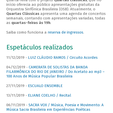
quarta-feira com o projeto
Quartas Clássicas
, que no
início oferecia ao público apresentações gratuitas da
Orquestra Sinfônica Brasileira (OSB). Atualmente, o
Quartas Clássicas
apresenta uma agenda de concertos
semanais, contando com apresentações variadas, todas
as
quartas-feiras às 19h
.
Saiba como funciona a
reserva de ingressos
.
Espetáculos realizados
11/12/2019 -
LUIZ CLÁUDIO RAMOS / Circuito Acordes
04/12/2019 -
CAMERATA DE SOLISTAS DA BANDA
FILARMÔNICA DO RIO DE JANEIRO / Do Acetato ao mp3 –
100 Anos de Música Popular Brasileira
27/11/2019 -
ESCUALO ENSEMBLE
13/11/2019 -
ELIANE COELHO / Recital
06/11/2019 -
SACRA VOX / Música, Poesia e Movimento: A
Música Sacra Brasileira em Experiências Poéticas