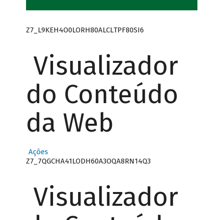
Z7_L9KEH4O0LORH80ALCLTPF80SI6
Visualizador
do Conteúdo
da Web
Ações
Z7_7QGCHA41LODH60A3OQA8RN14Q3
Visualizador