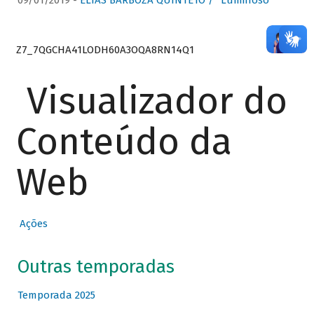
09/01/2019 -
ELIAS BARBOZA QUINTETO / “Luminoso”
Z7_7QGCHA41LODH60A3OQA8RN14Q1
Visualizador do
Conteúdo da
Web
Ações
Outras temporadas
Temporada 2025