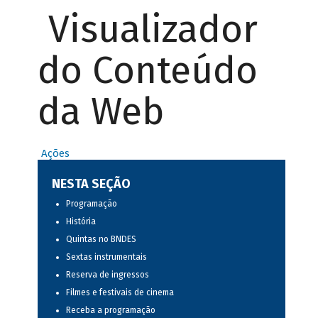
Visualizador
do Conteúdo
da Web
Ações
NESTA SEÇÃO
Programação
História
Quintas no BNDES
Sextas instrumentais
Reserva de ingressos
Filmes e festivais de cinema
Receba a programação