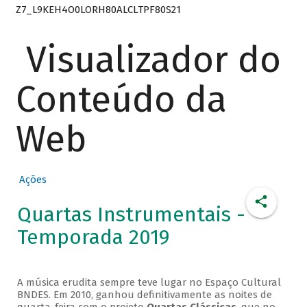
Z7_L9KEH4O0LORH80ALCLTPF80S21
Visualizador do
Conteúdo da
Web
Ações
Quartas Instrumentais -
Temporada 2019
A música erudita sempre teve lugar no Espaço Cultural
BNDES. Em 2010, ganhou definitivamente as noites de