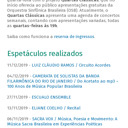
quarta-feira com o projeto
Quartas Clássicas
, que no
início oferecia ao público apresentações gratuitas da
Orquestra Sinfônica Brasileira (OSB). Atualmente, o
Quartas Clássicas
apresenta uma agenda de concertos
semanais, contando com apresentações variadas, todas
as
quartas-feiras às 19h
.
Saiba como funciona a
reserva de ingressos
.
Espetáculos realizados
11/12/2019 -
LUIZ CLÁUDIO RAMOS / Circuito Acordes
04/12/2019 -
CAMERATA DE SOLISTAS DA BANDA
FILARMÔNICA DO RIO DE JANEIRO / Do Acetato ao mp3 –
100 Anos de Música Popular Brasileira
27/11/2019 -
ESCUALO ENSEMBLE
13/11/2019 -
ELIANE COELHO / Recital
06/11/2019 -
SACRA VOX / Música, Poesia e Movimento: A
Música Sacra Brasileira em Experiências Poéticas