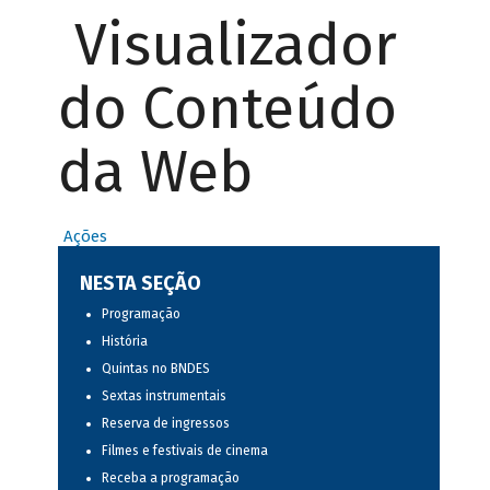
Visualizador
do Conteúdo
da Web
Ações
NESTA SEÇÃO
Programação
História
Quintas no BNDES
Sextas instrumentais
Reserva de ingressos
Filmes e festivais de cinema
Receba a programação