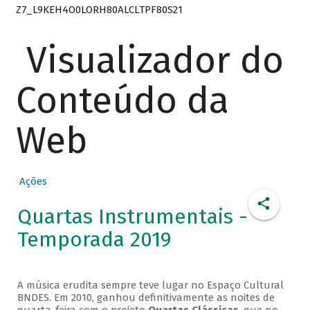
Z7_L9KEH4O0LORH80ALCLTPF80S21
Visualizador do
Conteúdo da
Web
Ações
Quartas Instrumentais -
Temporada 2019
A música erudita sempre teve lugar no Espaço Cultural
BNDES. Em 2010, ganhou definitivamente as noites de