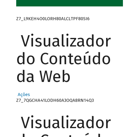
Z7_L9KEH4O0LORH80ALCLTPF80SI6
Visualizador
do Conteúdo
da Web
Ações
Z7_7QGCHA41LODH60A3OQA8RN14Q3
Visualizador