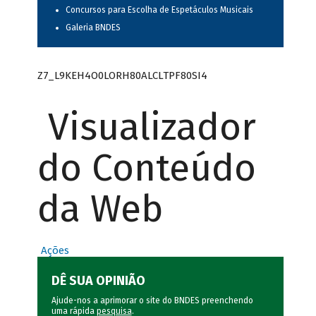
Concursos para Escolha de Espetáculos Musicais
Galeria BNDES
Z7_L9KEH4O0LORH80ALCLTPF80SI4
Visualizador
do Conteúdo
da Web
Ações
DÊ SUA OPINIÃO
Ajude-nos a aprimorar o site do BNDES preenchendo
uma rápida
pesquisa
.