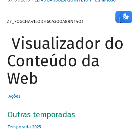
09/01/2019 -
ELIAS BARBOZA QUINTETO / “Luminoso”
Z7_7QGCHA41LODH60A3OQA8RN14Q1
Visualizador do
Conteúdo da
Web
Ações
Outras temporadas
Temporada 2025