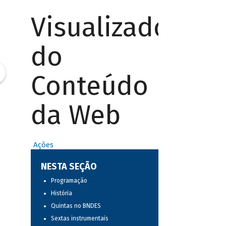
Visualizador
do
Conteúdo
da Web
Ações
NESTA SEÇÃO
Programação
História
Quintas no BNDES
Sextas instrumentais