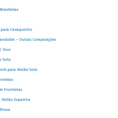
rasileiras
 para Cavaquinho
andolim – Outras Composições
/ Duo
o Solo
ti para Violão Solo
nteiras
m Fronteiras
, Violão Espanha
lhosa