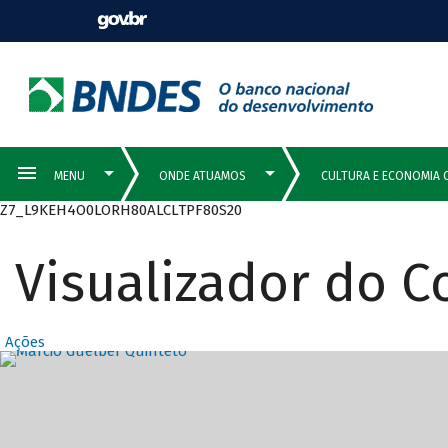
Z7_L9KEH4O0LORH80ALCLTPF80S20
Visualizador do 
Ações
Destaques Prin