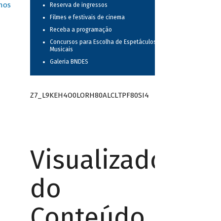
nos
Reserva de ingressos
Filmes e festivais de cinema
Receba a programação
Concursos para Escolha de Espetáculos
Musicais
Galeria BNDES
Z7_L9KEH4O0LORH80ALCLTPF80SI4
Visualizador
do
Conteúdo