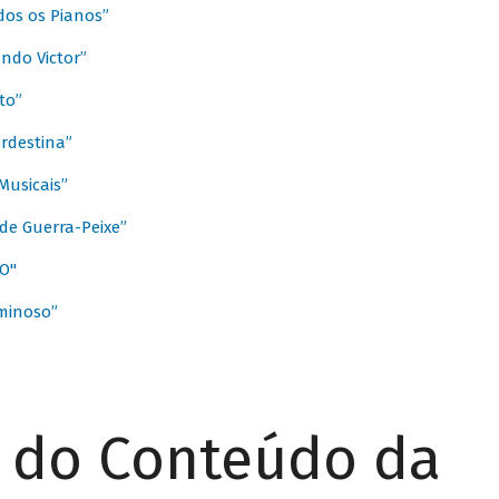
dos os Pianos”
ndo Victor”
to”
rdestina”
Musicais”
de Guerra-Peixe”
O"
minoso”
r do Conteúdo da