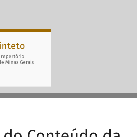
inteto
 repertório
de Minas Gerais
r do Conteúdo da