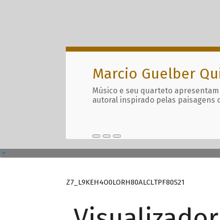
Marcio Guelber Qu
Músico e seu quarteto apresentam
autoral inspirado pelas paisagens 
Z7_L9KEH4O0LORH80ALCLTPF80S21
Visualizado