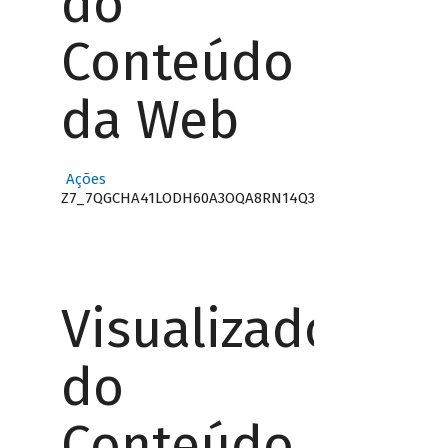
do
Conteúdo
da Web
Ações
Z7_7QGCHA41LODH60A3OQA8RN14Q3
Visualizador
do
Conteúdo