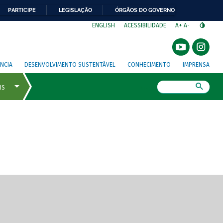
PARTICIPE
LEGISLAÇÃO
ÓRGÃOS DO GOVERNO
⁣
ENGLISH
ACESSIBILIDADE
A+
A-
NCIA
DESENVOLVIMENTO SUSTENTÁVEL
CONHECIMENTO
IMPRENSA
Busca
gem de tela