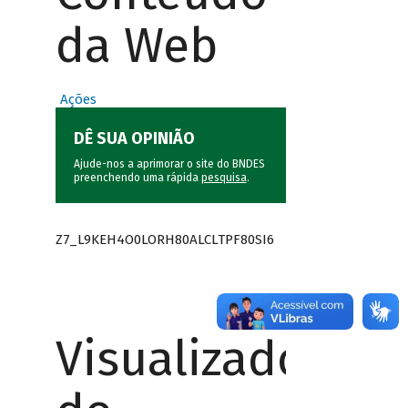
da Web
Ações
DÊ SUA OPINIÃO
Ajude-nos a aprimorar o site do BNDES
preenchendo uma rápida
pesquisa
.
Z7_L9KEH4O0LORH80ALCLTPF80SI6
Visualizador