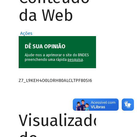
da Web
Ações
DÊ SUA OPINIÃO
Ajude-nos a aprimorar o site do BNDES
preenchendo uma rápida
pesquisa
.
Z7_L9KEH4O0LORH80ALCLTPF80SI6
Visualizador