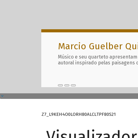
Marcio Guelber Qu
Músico e seu quarteto apresentam
autoral inspirado pelas paisagens 
Z7_L9KEH4O0LORH80ALCLTPF80S21
Visualizado