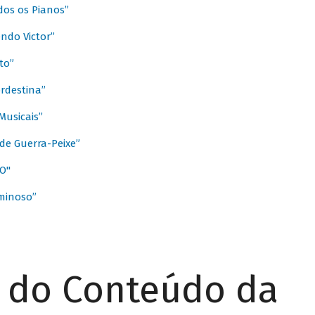
dos os Pianos”
ndo Victor”
to”
rdestina”
Musicais”
de Guerra-Peixe”
O"
minoso”
r do Conteúdo da