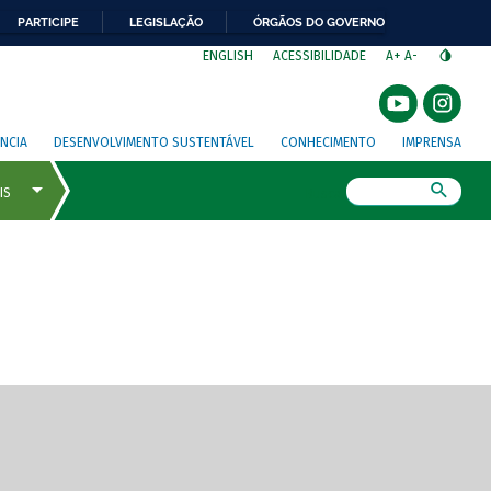
PARTICIPE
LEGISLAÇÃO
ÓRGÃOS DO GOVERNO
⁣
ENGLISH
ACESSIBILIDADE
A+
A-
NCIA
DESENVOLVIMENTO SUSTENTÁVEL
CONHECIMENTO
IMPRENSA
Busca
gem de tela