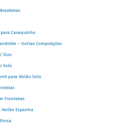
rasileiras
 para Cavaquinho
andolim – Outras Composições
/ Duo
o Solo
ti para Violão Solo
nteiras
m Fronteiras
, Violão Espanha
lhosa