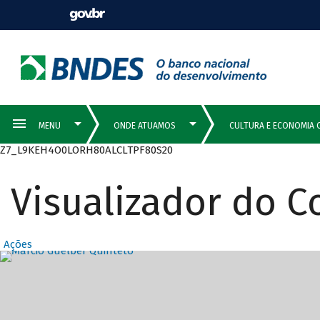
Z7_L9KEH4O0LORH80ALCLTPF80S20
Visualizador do 
Ações
Destaques Prin