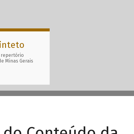
inteto
 repertório
de Minas Gerais
r do Conteúdo da