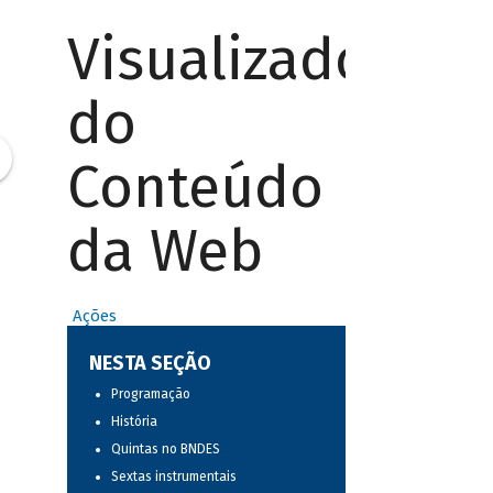
Visualizador
do
Conteúdo
da Web
Ações
NESTA SEÇÃO
Programação
História
Quintas no BNDES
Sextas instrumentais