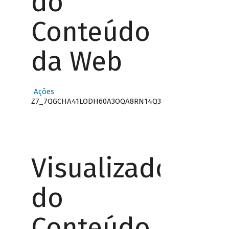
do
Conteúdo
da Web
Ações
Z7_7QGCHA41LODH60A3OQA8RN14Q3
Visualizador
do
Conteúdo