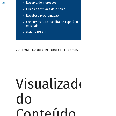
nos
Reserva de ingressos
Filmes e festivais de cinema
Receba a programação
Concursos para Escolha de Espetáculos
Musicais
Galeria BNDES
Z7_L9KEH4O0LORH80ALCLTPF80SI4
Visualizador
do
Conteúdo