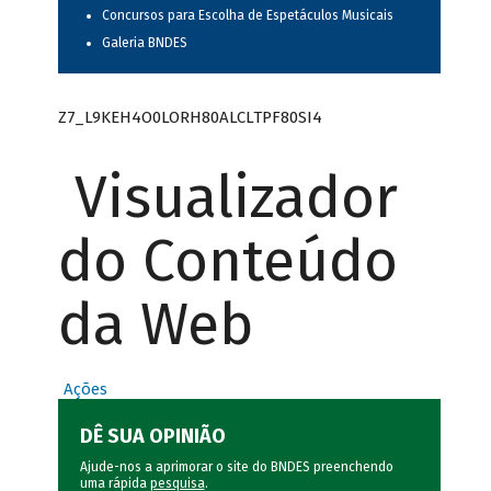
Concursos para Escolha de Espetáculos Musicais
Galeria BNDES
Z7_L9KEH4O0LORH80ALCLTPF80SI4
Visualizador
do Conteúdo
da Web
Ações
DÊ SUA OPINIÃO
Ajude-nos a aprimorar o site do BNDES preenchendo
uma rápida
pesquisa
.