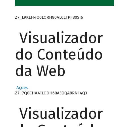
Z7_L9KEH4O0LORH80ALCLTPF80SI6
Visualizador
do Conteúdo
da Web
Ações
Z7_7QGCHA41LODH60A3OQA8RN14Q3
Visualizador