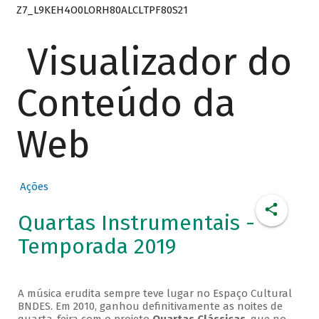
Z7_L9KEH4O0LORH80ALCLTPF80S21
Visualizador do
Conteúdo da
Web
Ações
Quartas Instrumentais -
Temporada 2019
A música erudita sempre teve lugar no Espaço Cultural
BNDES. Em 2010, ganhou definitivamente as noites de