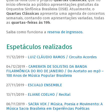
quarta-feira com o projeto
Quartas Clássicas
, que no
início oferecia ao público apresentações gratuitas da
Orquestra Sinfônica Brasileira (OSB). Atualmente, o
Quartas Clássicas
apresenta uma agenda de concertos
semanais, contando com apresentações variadas, todas
as
quartas-feiras às 19h
.
Saiba como funciona a
reserva de ingressos
.
Espetáculos realizados
11/12/2019 -
LUIZ CLÁUDIO RAMOS / Circuito Acordes
04/12/2019 -
CAMERATA DE SOLISTAS DA BANDA
FILARMÔNICA DO RIO DE JANEIRO / Do Acetato ao mp3 –
100 Anos de Música Popular Brasileira
27/11/2019 -
ESCUALO ENSEMBLE
13/11/2019 -
ELIANE COELHO / Recital
06/11/2019 -
SACRA VOX / Música, Poesia e Movimento: A
Música Sacra Brasileira em Experiências Poéticas