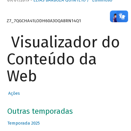
09/01/2019 -
ELIAS BARBOZA QUINTETO / “Luminoso”
Z7_7QGCHA41LODH60A3OQA8RN14Q1
Visualizador do
Conteúdo da
Web
Ações
Outras temporadas
Temporada 2025