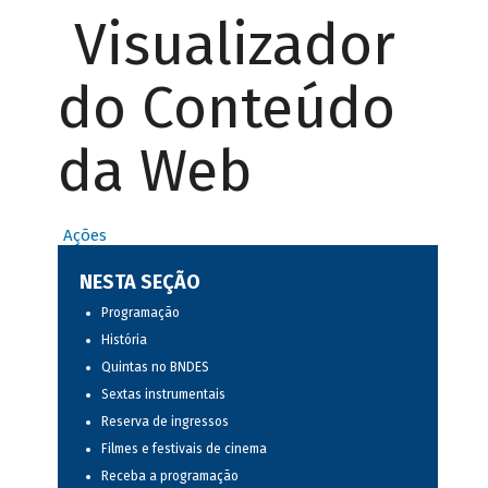
Visualizador
do Conteúdo
da Web
Ações
NESTA SEÇÃO
Programação
História
Quintas no BNDES
Sextas instrumentais
Reserva de ingressos
Filmes e festivais de cinema
Receba a programação