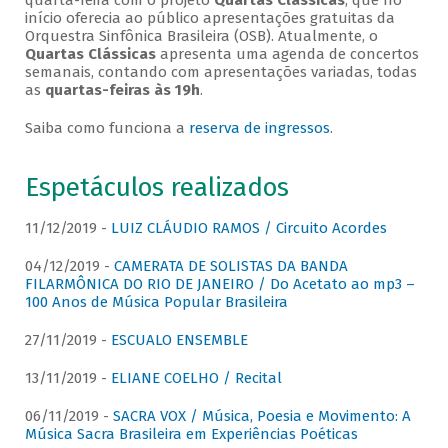
quarta-feira com o projeto
Quartas Clássicas
, que no
início oferecia ao público apresentações gratuitas da
Orquestra Sinfônica Brasileira (OSB). Atualmente, o
Quartas Clássicas
apresenta uma agenda de concertos
semanais, contando com apresentações variadas, todas
as
quartas-feiras às 19h
.
Saiba como funciona a
reserva de ingressos
.
Espetáculos realizados
11/12/2019 -
LUIZ CLÁUDIO RAMOS / Circuito Acordes
04/12/2019 -
CAMERATA DE SOLISTAS DA BANDA
FILARMÔNICA DO RIO DE JANEIRO / Do Acetato ao mp3 –
100 Anos de Música Popular Brasileira
27/11/2019 -
ESCUALO ENSEMBLE
13/11/2019 -
ELIANE COELHO / Recital
06/11/2019 -
SACRA VOX / Música, Poesia e Movimento: A
Música Sacra Brasileira em Experiências Poéticas