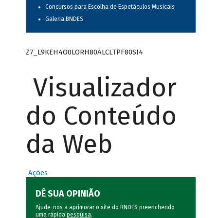
Concursos para Escolha de Espetáculos Musicais
Galeria BNDES
Z7_L9KEH4O0LORH80ALCLTPF80SI4
Visualizador
do Conteúdo
da Web
Ações
DÊ SUA OPINIÃO
Ajude-nos a aprimorar o site do BNDES preenchendo
uma rápida
pesquisa
.