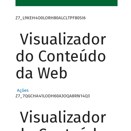
Z7_L9KEH4O0LORH80ALCLTPF80SI6
Visualizador
do Conteúdo
da Web
Ações
Z7_7QGCHA41LODH60A3OQA8RN14Q3
Visualizador