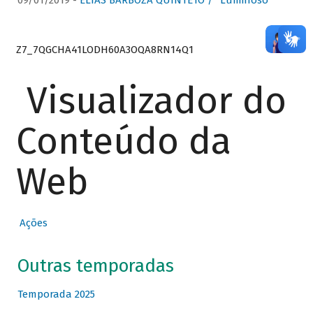
09/01/2019 -
ELIAS BARBOZA QUINTETO / “Luminoso”
Z7_7QGCHA41LODH60A3OQA8RN14Q1
Visualizador do
Conteúdo da
Web
Ações
Outras temporadas
Temporada 2025