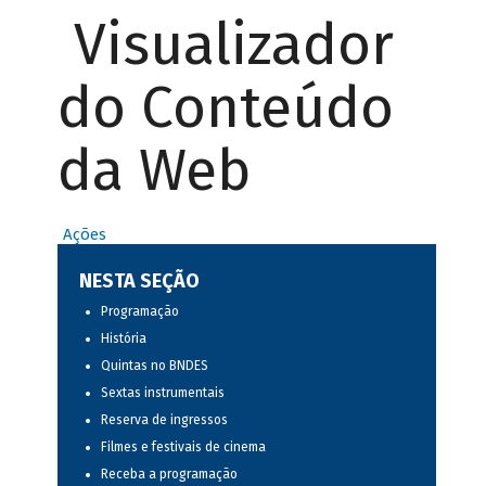
Visualizador
do Conteúdo
da Web
Ações
NESTA SEÇÃO
Programação
História
Quintas no BNDES
Sextas instrumentais
Reserva de ingressos
Filmes e festivais de cinema
Receba a programação