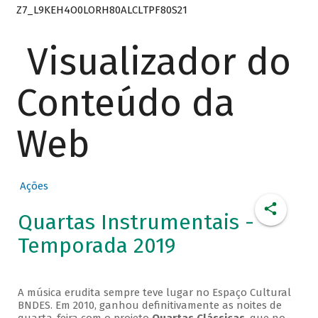
Z7_L9KEH4O0LORH80ALCLTPF80S21
Visualizador do
Conteúdo da
Web
Ações
Quartas Instrumentais -
Temporada 2019
A música erudita sempre teve lugar no Espaço Cultural
BNDES. Em 2010, ganhou definitivamente as noites de