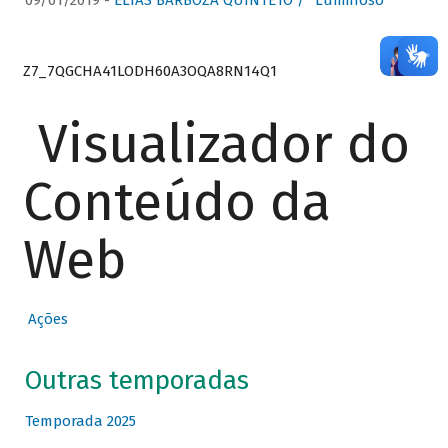
09/01/2019 -
ELIAS BARBOZA QUINTETO / “Luminoso”
Z7_7QGCHA41LODH60A3OQA8RN14Q1
Visualizador do
Conteúdo da
Web
Ações
Outras temporadas
Temporada 2025