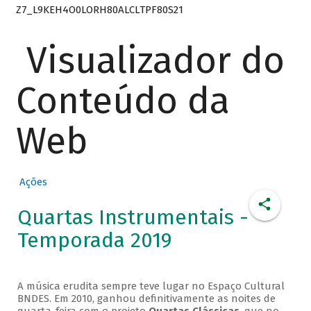
Z7_L9KEH4O0LORH80ALCLTPF80S21
Visualizador do
Conteúdo da
Web
Ações
Quartas Instrumentais -
Temporada 2019
A música erudita sempre teve lugar no Espaço Cultural
BNDES. Em 2010, ganhou definitivamente as noites de