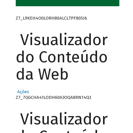
Z7_L9KEH4O0LORH80ALCLTPF80SI6
Visualizador
do Conteúdo
da Web
Ações
Z7_7QGCHA41LODH60A3OQA8RN14Q3
Visualizador