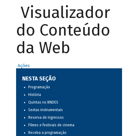
Visualizador
do Conteúdo
da Web
Ações
NESTA SEÇÃO
Programação
História
Quintas no BNDES
Sextas instrumentais
Reserva de ingressos
Filmes e festivais de cinema
Receba a programação