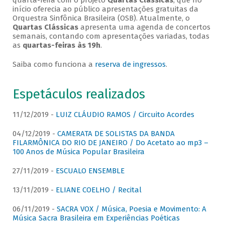
quarta-feira com o projeto
Quartas Clássicas
, que no
início oferecia ao público apresentações gratuitas da
Orquestra Sinfônica Brasileira (OSB). Atualmente, o
Quartas Clássicas
apresenta uma agenda de concertos
semanais, contando com apresentações variadas, todas
as
quartas-feiras às 19h
.
Saiba como funciona a
reserva de ingressos
.
Espetáculos realizados
11/12/2019 -
LUIZ CLÁUDIO RAMOS / Circuito Acordes
04/12/2019 -
CAMERATA DE SOLISTAS DA BANDA
FILARMÔNICA DO RIO DE JANEIRO / Do Acetato ao mp3 –
100 Anos de Música Popular Brasileira
27/11/2019 -
ESCUALO ENSEMBLE
13/11/2019 -
ELIANE COELHO / Recital
06/11/2019 -
SACRA VOX / Música, Poesia e Movimento: A
Música Sacra Brasileira em Experiências Poéticas