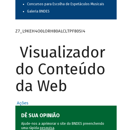
Concursos para Escolha de Espetáculos Musicais
Galeria BNDES
Z7_L9KEH4O0LORH80ALCLTPF80SI4
Visualizador
do Conteúdo
da Web
Ações
DÊ SUA OPINIÃO
Ajude-nos a aprimorar o site do BNDES preenchendo
uma rápida
pesquisa
.