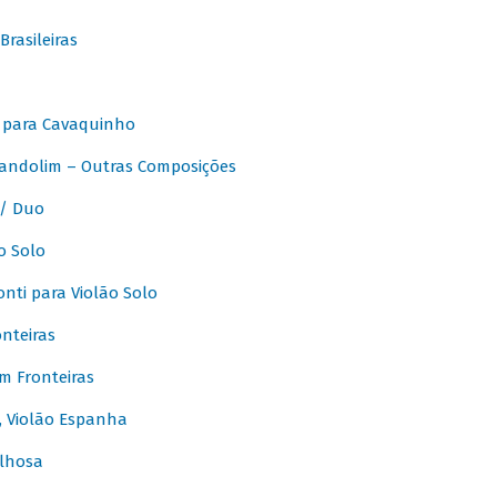
rasileiras
 para Cavaquinho
andolim – Outras Composições
/ Duo
o Solo
ti para Violão Solo
nteiras
m Fronteiras
, Violão Espanha
lhosa