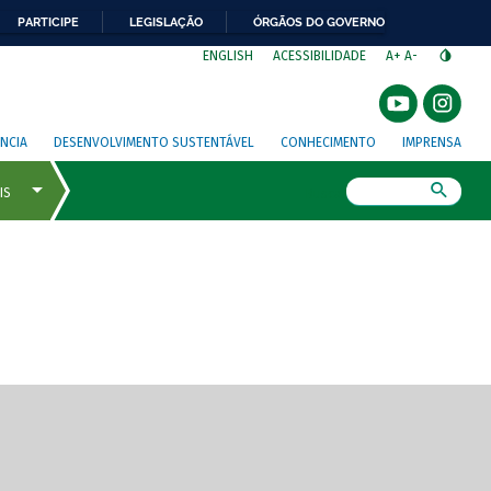
PARTICIPE
LEGISLAÇÃO
ÓRGÃOS DO GOVERNO
⁣
ENGLISH
ACESSIBILIDADE
A+
A-
NCIA
DESENVOLVIMENTO SUSTENTÁVEL
CONHECIMENTO
IMPRENSA
Busca
gem de tela