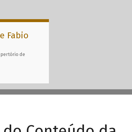
e Fabio
epertório de
r do Conteúdo da