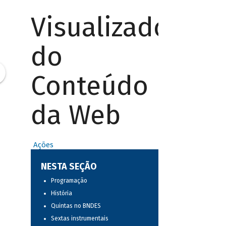
Visualizador
do
Conteúdo
da Web
Ações
NESTA SEÇÃO
Programação
História
Quintas no BNDES
Sextas instrumentais