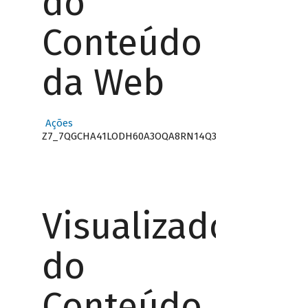
do
Conteúdo
da Web
Ações
Z7_7QGCHA41LODH60A3OQA8RN14Q3
Visualizador
do
Conteúdo