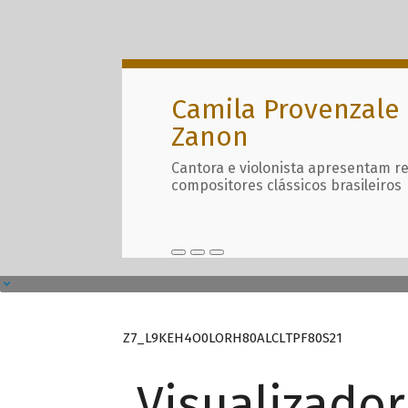
Camila Provenzale 
Zanon
Cantora e violonista apresentam r
compositores clássicos brasileiros
Z7_L9KEH4O0LORH80ALCLTPF80S21
Visualizado