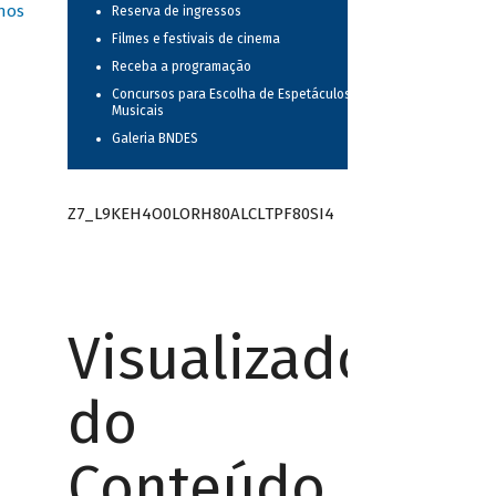
nos
Reserva de ingressos
Filmes e festivais de cinema
Receba a programação
Concursos para Escolha de Espetáculos
Musicais
Galeria BNDES
Z7_L9KEH4O0LORH80ALCLTPF80SI4
Visualizador
do
Conteúdo