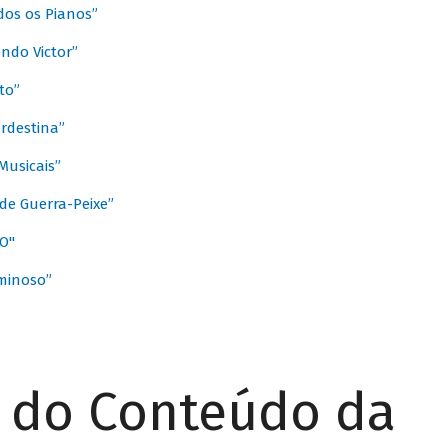
dos os Pianos”
ndo Victor”
to”
rdestina”
Musicais”
de Guerra-Peixe”
O"
minoso”
r do Conteúdo da