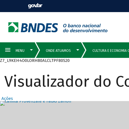
Z7_L9KEH4O0LORH80ALCLTPF80S20
Visualizador do 
Ações
Destaques Prin