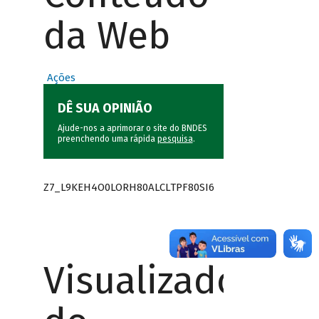
da Web
Ações
DÊ SUA OPINIÃO
Ajude-nos a aprimorar o site do BNDES
preenchendo uma rápida
pesquisa
.
Z7_L9KEH4O0LORH80ALCLTPF80SI6
Visualizador