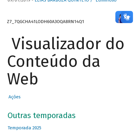
09/01/2019 -
ELIAS BARBOZA QUINTETO / “Luminoso”
Z7_7QGCHA41LODH60A3OQA8RN14Q1
Visualizador do
Conteúdo da
Web
Ações
Outras temporadas
Temporada 2025