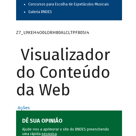
Concursos para Escolha de Espetáculos Musicais
Galeria BNDES
Z7_L9KEH4O0LORH80ALCLTPF80SI4
Visualizador
do Conteúdo
da Web
Ações
DÊ SUA OPINIÃO
Ajude-nos a aprimorar o site do BNDES preenchendo
uma rápida
pesquisa
.