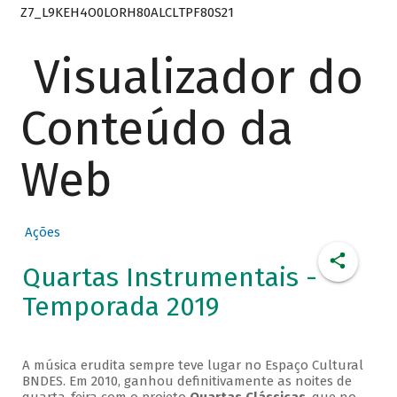
Z7_L9KEH4O0LORH80ALCLTPF80S21
Visualizador do
Conteúdo da
Web
Ações
Quartas Instrumentais -
Temporada 2019
A música erudita sempre teve lugar no Espaço Cultural
BNDES. Em 2010, ganhou definitivamente as noites de