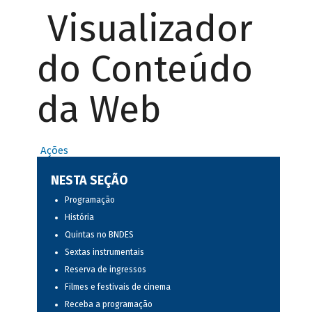
Visualizador
do Conteúdo
da Web
Ações
NESTA SEÇÃO
Programação
História
Quintas no BNDES
Sextas instrumentais
Reserva de ingressos
Filmes e festivais de cinema
Receba a programação