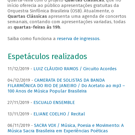
quarta-feira com o projeto
Quartas Clássicas
, que no
início oferecia ao público apresentações gratuitas da
Orquestra Sinfônica Brasileira (OSB). Atualmente, o
Quartas Clássicas
apresenta uma agenda de concertos
semanais, contando com apresentações variadas, todas
as
quartas-feiras às 19h
.
Saiba como funciona a
reserva de ingressos
.
Espetáculos realizados
11/12/2019 -
LUIZ CLÁUDIO RAMOS / Circuito Acordes
04/12/2019 -
CAMERATA DE SOLISTAS DA BANDA
FILARMÔNICA DO RIO DE JANEIRO / Do Acetato ao mp3 –
100 Anos de Música Popular Brasileira
27/11/2019 -
ESCUALO ENSEMBLE
13/11/2019 -
ELIANE COELHO / Recital
06/11/2019 -
SACRA VOX / Música, Poesia e Movimento: A
Música Sacra Brasileira em Experiências Poéticas