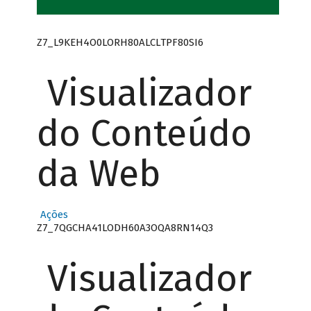
Z7_L9KEH4O0LORH80ALCLTPF80SI6
Visualizador
do Conteúdo
da Web
Ações
Z7_7QGCHA41LODH60A3OQA8RN14Q3
Visualizador