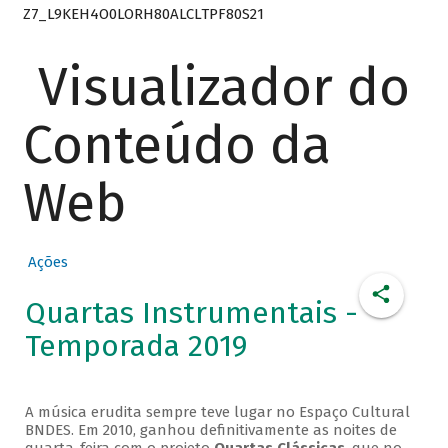
Z7_L9KEH4O0LORH80ALCLTPF80S21
Visualizador do
Conteúdo da
Web
Ações
Quartas Instrumentais -
Temporada 2019
A música erudita sempre teve lugar no Espaço Cultural
BNDES. Em 2010, ganhou definitivamente as noites de