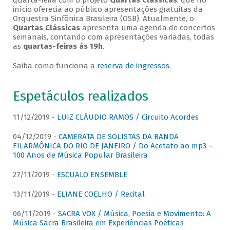
quarta-feira com o projeto
Quartas Clássicas
, que no
início oferecia ao público apresentações gratuitas da
Orquestra Sinfônica Brasileira (OSB). Atualmente, o
Quartas Clássicas
apresenta uma agenda de concertos
semanais, contando com apresentações variadas, todas
as
quartas-feiras às 19h
.
Saiba como funciona a
reserva de ingressos
.
Espetáculos realizados
11/12/2019 -
LUIZ CLÁUDIO RAMOS / Circuito Acordes
04/12/2019 -
CAMERATA DE SOLISTAS DA BANDA
FILARMÔNICA DO RIO DE JANEIRO / Do Acetato ao mp3 –
100 Anos de Música Popular Brasileira
27/11/2019 -
ESCUALO ENSEMBLE
13/11/2019 -
ELIANE COELHO / Recital
06/11/2019 -
SACRA VOX / Música, Poesia e Movimento: A
Música Sacra Brasileira em Experiências Poéticas