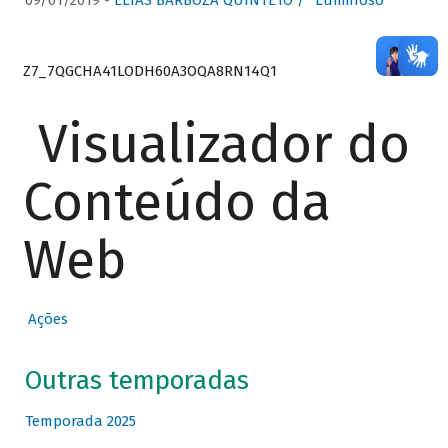
09/01/2019 -
ELIAS BARBOZA QUINTETO / “Luminoso”
Z7_7QGCHA41LODH60A3OQA8RN14Q1
Visualizador do
Conteúdo da
Web
Ações
Outras temporadas
Temporada 2025