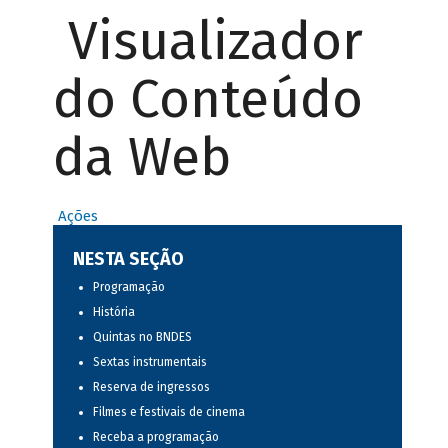
Visualizador
do Conteúdo
da Web
Ações
NESTA SEÇÃO
Programação
História
Quintas no BNDES
Sextas instrumentais
Reserva de ingressos
Filmes e festivais de cinema
Receba a programação