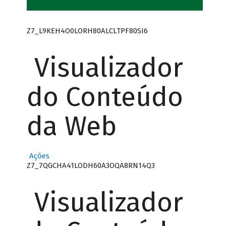
Z7_L9KEH4O0LORH80ALCLTPF80SI6
Visualizador
do Conteúdo
da Web
Ações
Z7_7QGCHA41LODH60A3OQA8RN14Q3
Visualizador