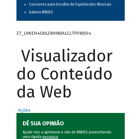
Concursos para Escolha de Espetáculos Musicais
Galeria BNDES
Z7_L9KEH4O0LORH80ALCLTPF80SI4
Visualizador
do Conteúdo
da Web
Ações
DÊ SUA OPINIÃO
Ajude-nos a aprimorar o site do BNDES preenchendo
uma rápida
pesquisa
.