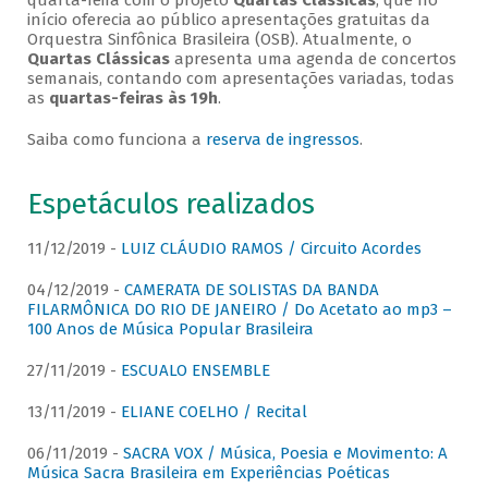
quarta-feira com o projeto
Quartas Clássicas
, que no
início oferecia ao público apresentações gratuitas da
Orquestra Sinfônica Brasileira (OSB). Atualmente, o
Quartas Clássicas
apresenta uma agenda de concertos
semanais, contando com apresentações variadas, todas
as
quartas-feiras às 19h
.
Saiba como funciona a
reserva de ingressos
.
Espetáculos realizados
11/12/2019 -
LUIZ CLÁUDIO RAMOS / Circuito Acordes
04/12/2019 -
CAMERATA DE SOLISTAS DA BANDA
FILARMÔNICA DO RIO DE JANEIRO / Do Acetato ao mp3 –
100 Anos de Música Popular Brasileira
27/11/2019 -
ESCUALO ENSEMBLE
13/11/2019 -
ELIANE COELHO / Recital
06/11/2019 -
SACRA VOX / Música, Poesia e Movimento: A
Música Sacra Brasileira em Experiências Poéticas