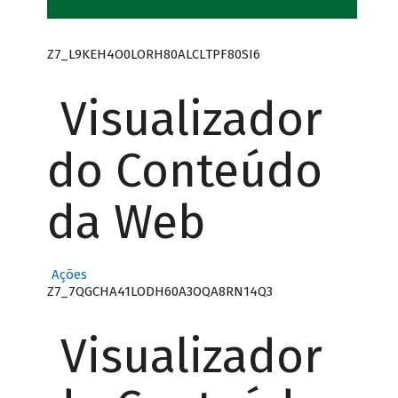
Z7_L9KEH4O0LORH80ALCLTPF80SI6
Visualizador
do Conteúdo
da Web
Ações
Z7_7QGCHA41LODH60A3OQA8RN14Q3
Visualizador