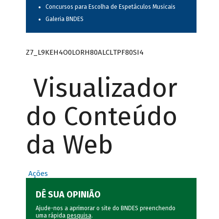
Concursos para Escolha de Espetáculos Musicais
Galeria BNDES
Z7_L9KEH4O0LORH80ALCLTPF80SI4
Visualizador
do Conteúdo
da Web
Ações
DÊ SUA OPINIÃO
Ajude-nos a aprimorar o site do BNDES preenchendo
uma rápida
pesquisa
.