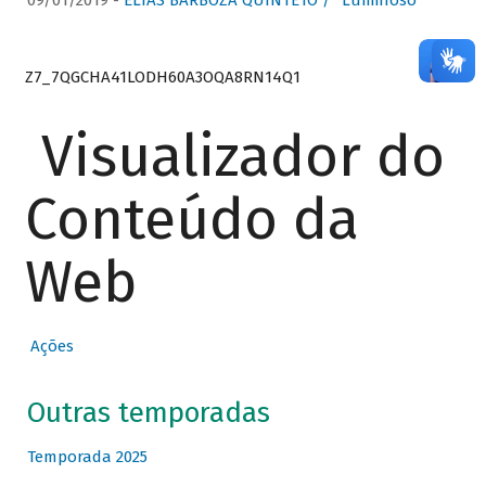
09/01/2019 -
ELIAS BARBOZA QUINTETO / “Luminoso”
Z7_7QGCHA41LODH60A3OQA8RN14Q1
Visualizador do
Conteúdo da
Web
Ações
Outras temporadas
Temporada 2025