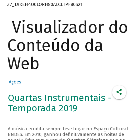
Z7_L9KEH4O0LORH80ALCLTPF80S21
Visualizador do
Conteúdo da
Web
Ações
Quartas Instrumentais -
Temporada 2019
A música erudita sempre teve lugar no Espaço Cultural
BNDES. Em 2010, ganhou definitivamente as noites de