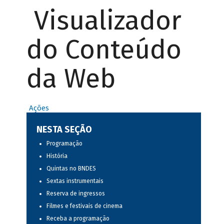
Visualizador
do Conteúdo
da Web
Ações
NESTA SEÇÃO
Programação
História
Quintas no BNDES
Sextas instrumentais
Reserva de ingressos
Filmes e festivais de cinema
Receba a programação