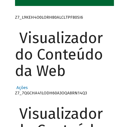
Z7_L9KEH4O0LORH80ALCLTPF80SI6
Visualizador
do Conteúdo
da Web
Ações
Z7_7QGCHA41LODH60A3OQA8RN14Q3
Visualizador