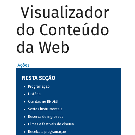
Visualizador
do Conteúdo
da Web
Ações
NESTA SEÇÃO
Programação
História
Quintas no BNDES
Sextas instrumentais
Reserva de ingressos
Filmes e festivais de cinema
Receba a programação