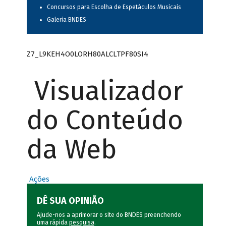
Concursos para Escolha de Espetáculos Musicais
Galeria BNDES
Z7_L9KEH4O0LORH80ALCLTPF80SI4
Visualizador
do Conteúdo
da Web
Ações
DÊ SUA OPINIÃO
Ajude-nos a aprimorar o site do BNDES preenchendo
uma rápida
pesquisa
.