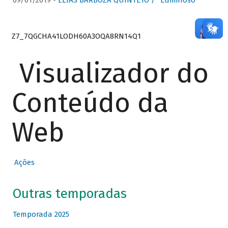
09/01/2019 -
ELIAS BARBOZA QUINTETO / “Luminoso”
Z7_7QGCHA41LODH60A3OQA8RN14Q1
Visualizador do
Conteúdo da
Web
Ações
Outras temporadas
Temporada 2025