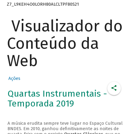
Z7_L9KEH4O0LORH80ALCLTPF80S21
Visualizador do
Conteúdo da
Web
Ações
Quartas Instrumentais -
Temporada 2019
A música erudita sempre teve lugar no Espaço Cultural
BNDES. Em 2010, ganhou definitivamente as noites de