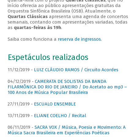
quarta-feira com o projeto
Quartas Clássicas
, que no
início oferecia ao público apresentações gratuitas da
Orquestra Sinfônica Brasileira (OSB). Atualmente, o
Quartas Clássicas
apresenta uma agenda de concertos
semanais, contando com apresentações variadas, todas
as
quartas-feiras às 19h
.
Saiba como funciona a
reserva de ingressos
.
Espetáculos realizados
11/12/2019 -
LUIZ CLÁUDIO RAMOS / Circuito Acordes
04/12/2019 -
CAMERATA DE SOLISTAS DA BANDA
FILARMÔNICA DO RIO DE JANEIRO / Do Acetato ao mp3 –
100 Anos de Música Popular Brasileira
27/11/2019 -
ESCUALO ENSEMBLE
13/11/2019 -
ELIANE COELHO / Recital
06/11/2019 -
SACRA VOX / Música, Poesia e Movimento: A
Música Sacra Brasileira em Experiências Poéticas