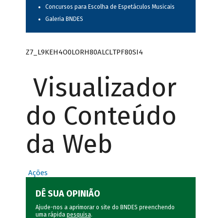
Concursos para Escolha de Espetáculos Musicais
Galeria BNDES
Z7_L9KEH4O0LORH80ALCLTPF80SI4
Visualizador
do Conteúdo
da Web
Ações
DÊ SUA OPINIÃO
Ajude-nos a aprimorar o site do BNDES preenchendo
uma rápida
pesquisa
.