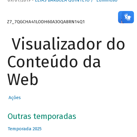
09/01/2019 -
ELIAS BARBOZA QUINTETO / “Luminoso”
Z7_7QGCHA41LODH60A3OQA8RN14Q1
Visualizador do
Conteúdo da
Web
Ações
Outras temporadas
Temporada 2025