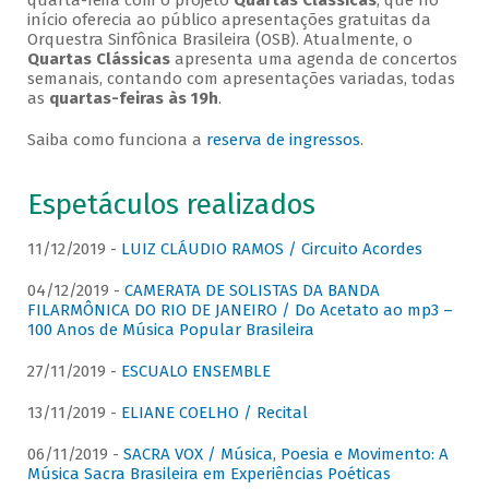
quarta-feira com o projeto
Quartas Clássicas
, que no
início oferecia ao público apresentações gratuitas da
Orquestra Sinfônica Brasileira (OSB). Atualmente, o
Quartas Clássicas
apresenta uma agenda de concertos
semanais, contando com apresentações variadas, todas
as
quartas-feiras às 19h
.
Saiba como funciona a
reserva de ingressos
.
Espetáculos realizados
11/12/2019 -
LUIZ CLÁUDIO RAMOS / Circuito Acordes
04/12/2019 -
CAMERATA DE SOLISTAS DA BANDA
FILARMÔNICA DO RIO DE JANEIRO / Do Acetato ao mp3 –
100 Anos de Música Popular Brasileira
27/11/2019 -
ESCUALO ENSEMBLE
13/11/2019 -
ELIANE COELHO / Recital
06/11/2019 -
SACRA VOX / Música, Poesia e Movimento: A
Música Sacra Brasileira em Experiências Poéticas