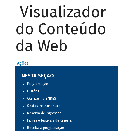
Visualizador
do Conteúdo
da Web
Ações
NESTA SEÇÃO
Programação
História
Quintas no BNDES
Sextas instrumentais
Reserva de ingressos
Filmes e festivais de cinema
Receba a programação