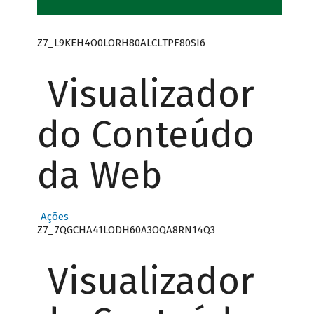
Z7_L9KEH4O0LORH80ALCLTPF80SI6
Visualizador
do Conteúdo
da Web
Ações
Z7_7QGCHA41LODH60A3OQA8RN14Q3
Visualizador