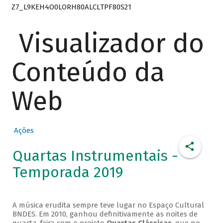
Z7_L9KEH4O0LORH80ALCLTPF80S21
Visualizador do
Conteúdo da
Web
Ações
Quartas Instrumentais -
Temporada 2019
A música erudita sempre teve lugar no Espaço Cultural
BNDES. Em 2010, ganhou definitivamente as noites de