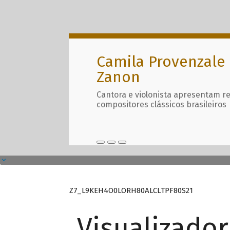
Camila Provenzale 
Zanon
Cantora e violonista apresentam r
compositores clássicos brasileiros
Z7_L9KEH4O0LORH80ALCLTPF80S21
Visualizado