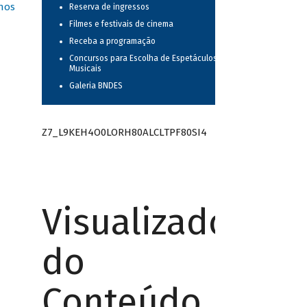
nos
Reserva de ingressos
Filmes e festivais de cinema
Receba a programação
Concursos para Escolha de Espetáculos
Musicais
Galeria BNDES
Z7_L9KEH4O0LORH80ALCLTPF80SI4
Visualizador
do
Conteúdo