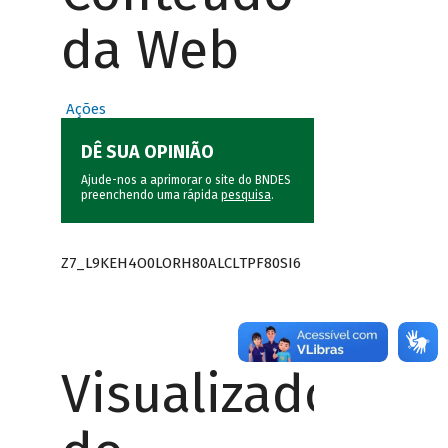
da Web
Ações
DÊ SUA OPINIÃO
Ajude-nos a aprimorar o site do BNDES
preenchendo uma rápida
pesquisa
.
Z7_L9KEH4O0LORH80ALCLTPF80SI6
Visualizador