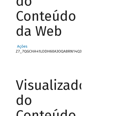
do
Conteúdo
da Web
Ações
Z7_7QGCHA41LODH60A3OQA8RN14Q3
Visualizador
do
Conteúdo