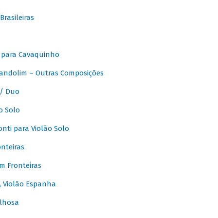
rasileiras
 para Cavaquinho
andolim – Outras Composições
/ Duo
o Solo
ti para Violão Solo
nteiras
m Fronteiras
, Violão Espanha
lhosa