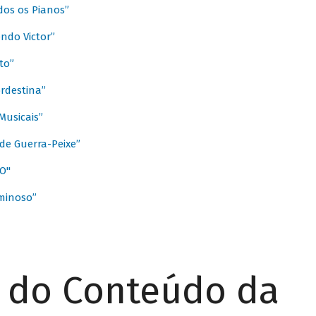
dos os Pianos”
ndo Victor”
to”
rdestina”
Musicais”
de Guerra-Peixe”
O"
minoso”
r do Conteúdo da