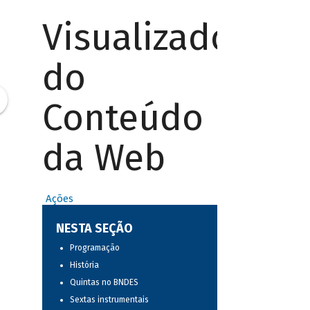
Visualizador
do
Conteúdo
da Web
Ações
NESTA SEÇÃO
Programação
História
Quintas no BNDES
Sextas instrumentais