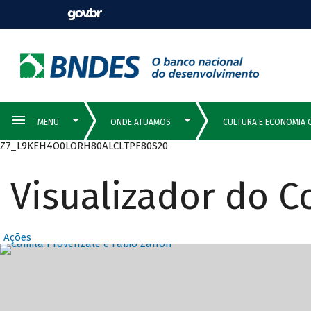
Z7_L9KEH4O0LORH80ALCLTPF80S20
Visualizador do 
Ações
Destaques Prin