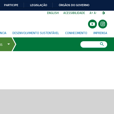
PARTICIPE
LEGISLAÇÃO
ÓRGÃOS DO GOVERNO
⁣
ENGLISH
ACESSIBILIDADE
A+
A-
NCIA
DESENVOLVIMENTO SUSTENTÁVEL
CONHECIMENTO
IMPRENSA
Busca
gem de tela