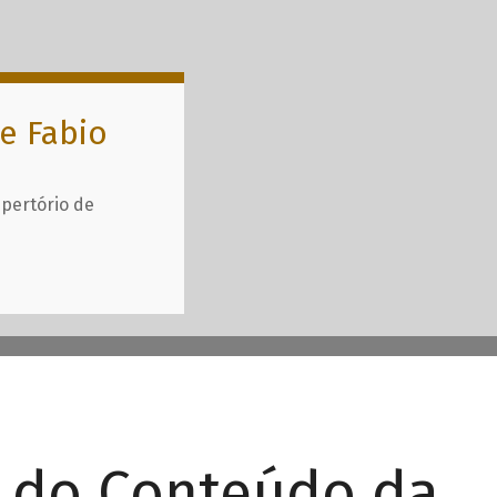
e Fabio
epertório de
r do Conteúdo da