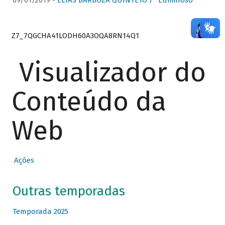
09/01/2019 -
ELIAS BARBOZA QUINTETO / “Luminoso”
Z7_7QGCHA41LODH60A3OQA8RN14Q1
Visualizador do
Conteúdo da
Web
Ações
Outras temporadas
Temporada 2025