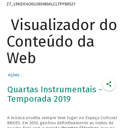
Z7_L9KEH4O0LORH80ALCLTPF80S21
Visualizador do
Conteúdo da
Web
Ações
Quartas Instrumentais -
Temporada 2019
A música erudita sempre teve lugar no Espaço Cultural
BNDES. Em 2010, ganhou definitivamente as noites de