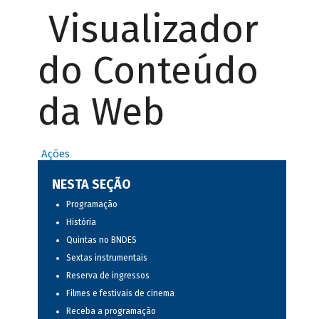
Visualizador
do Conteúdo
da Web
Ações
NESTA SEÇÃO
Programação
História
Quintas no BNDES
Sextas instrumentais
Reserva de ingressos
Filmes e festivais de cinema
Receba a programação