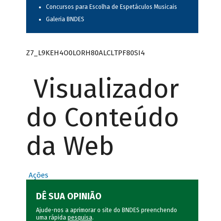
Concursos para Escolha de Espetáculos Musicais
Galeria BNDES
Z7_L9KEH4O0LORH80ALCLTPF80SI4
Visualizador
do Conteúdo
da Web
Ações
DÊ SUA OPINIÃO
Ajude-nos a aprimorar o site do BNDES preenchendo
uma rápida
pesquisa
.