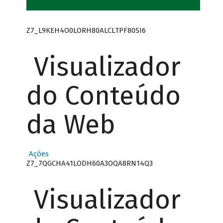
Z7_L9KEH4O0LORH80ALCLTPF80SI6
Visualizador
do Conteúdo
da Web
Ações
Z7_7QGCHA41LODH60A3OQA8RN14Q3
Visualizador