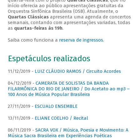
quarta-feira com o projeto
Quartas Clássicas
, que no
início oferecia ao público apresentações gratuitas da
Orquestra Sinfônica Brasileira (OSB). Atualmente, o
Quartas Clássicas
apresenta uma agenda de concertos
semanais, contando com apresentações variadas, todas
as
quartas-feiras às 19h
.
Saiba como funciona a
reserva de ingressos
.
Espetáculos realizados
11/12/2019 -
LUIZ CLÁUDIO RAMOS / Circuito Acordes
04/12/2019 -
CAMERATA DE SOLISTAS DA BANDA
FILARMÔNICA DO RIO DE JANEIRO / Do Acetato ao mp3 –
100 Anos de Música Popular Brasileira
27/11/2019 -
ESCUALO ENSEMBLE
13/11/2019 -
ELIANE COELHO / Recital
06/11/2019 -
SACRA VOX / Música, Poesia e Movimento: A
Música Sacra Brasileira em Experiências Poéticas