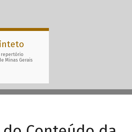
inteto
 repertório
de Minas Gerais
r do Conteúdo da