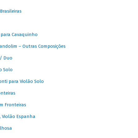
rasileiras
 para Cavaquinho
andolim – Outras Composições
/ Duo
o Solo
ti para Violão Solo
nteiras
m Fronteiras
, Violão Espanha
lhosa