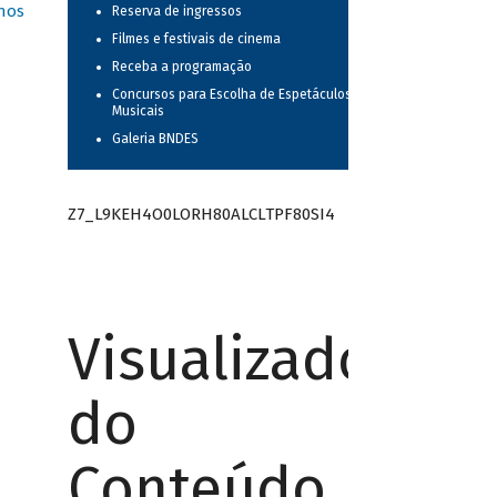
nos
Reserva de ingressos
Filmes e festivais de cinema
Receba a programação
Concursos para Escolha de Espetáculos
Musicais
Galeria BNDES
Z7_L9KEH4O0LORH80ALCLTPF80SI4
Visualizador
do
Conteúdo