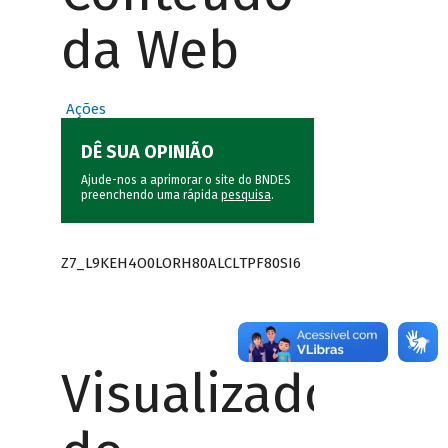
da Web
Ações
DÊ SUA OPINIÃO
Ajude-nos a aprimorar o site do BNDES
preenchendo uma rápida
pesquisa
.
Z7_L9KEH4O0LORH80ALCLTPF80SI6
Visualizador