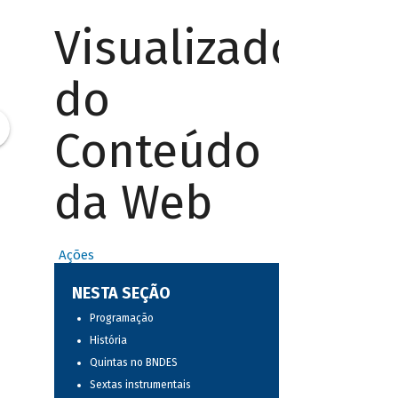
Visualizador
do
Conteúdo
da Web
Ações
NESTA SEÇÃO
Programação
História
Quintas no BNDES
Sextas instrumentais