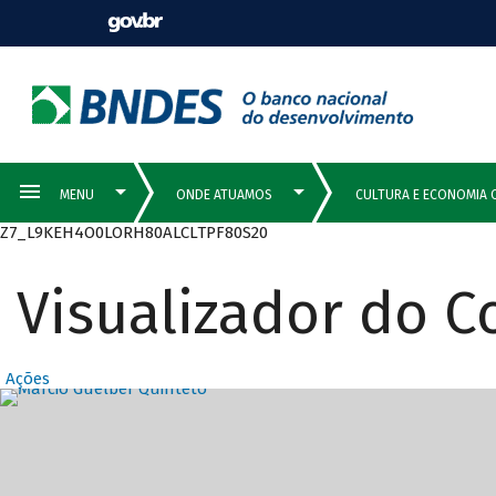
Z7_L9KEH4O0LORH80ALCLTPF80S20
Visualizador do 
Ações
Destaques Prin