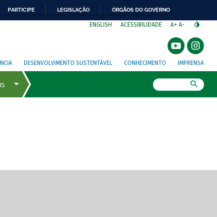
PARTICIPE
LEGISLAÇÃO
ÓRGÃOS DO GOVERNO
⁣
ENGLISH
ACESSIBILIDADE
A+
A-
NCIA
DESENVOLVIMENTO SUSTENTÁVEL
CONHECIMENTO
IMPRENSA
Busca
gem de tela