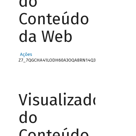
do
Conteúdo
da Web
Ações
Z7_7QGCHA41LODH60A3OQA8RN14Q3
Visualizador
do
Conteúdo