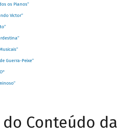
dos os Pianos”
ndo Victor”
to”
rdestina”
Musicais”
de Guerra-Peixe”
O"
minoso”
r do Conteúdo da