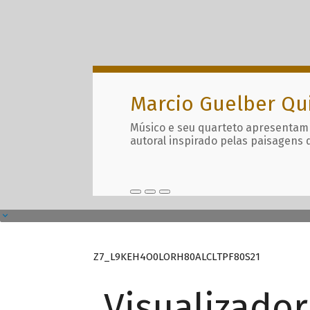
Marcio Guelber Qu
Músico e seu quarteto apresentam
autoral inspirado pelas paisagens 
Z7_L9KEH4O0LORH80ALCLTPF80S21
Visualizado