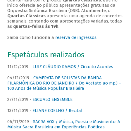
quarta-feira com o projeto
Quartas Clássicas
, que no
início oferecia ao público apresentações gratuitas da
Orquestra Sinfônica Brasileira (OSB). Atualmente, o
Quartas Clássicas
apresenta uma agenda de concertos
semanais, contando com apresentações variadas, todas
as
quartas-feiras às 19h
.
Saiba como funciona a
reserva de ingressos
.
Espetáculos realizados
11/12/2019 -
LUIZ CLÁUDIO RAMOS / Circuito Acordes
04/12/2019 -
CAMERATA DE SOLISTAS DA BANDA
FILARMÔNICA DO RIO DE JANEIRO / Do Acetato ao mp3 –
100 Anos de Música Popular Brasileira
27/11/2019 -
ESCUALO ENSEMBLE
13/11/2019 -
ELIANE COELHO / Recital
06/11/2019 -
SACRA VOX / Música, Poesia e Movimento: A
Música Sacra Brasileira em Experiências Poéticas