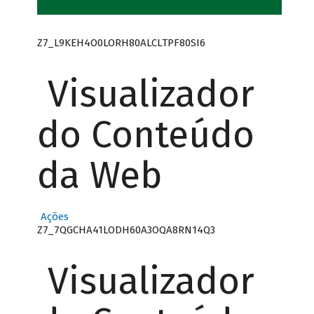
Z7_L9KEH4O0LORH80ALCLTPF80SI6
Visualizador
do Conteúdo
da Web
Ações
Z7_7QGCHA41LODH60A3OQA8RN14Q3
Visualizador