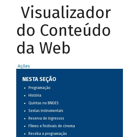
Visualizador
do Conteúdo
da Web
Ações
NESTA SEÇÃO
Programação
História
Quintas no BNDES
Sextas instrumentais
Reserva de ingressos
Filmes e festivais de cinema
Receba a programação