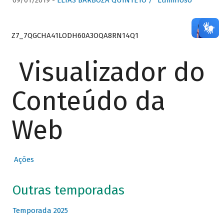
09/01/2019 -
ELIAS BARBOZA QUINTETO / “Luminoso”
Z7_7QGCHA41LODH60A3OQA8RN14Q1
Visualizador do
Conteúdo da
Web
Ações
Outras temporadas
Temporada 2025