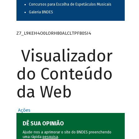
Concursos para Escolha de Espetáculos Musicais
Galeria BNDES
Z7_L9KEH4O0LORH80ALCLTPF80SI4
Visualizador
do Conteúdo
da Web
Ações
DÊ SUA OPINIÃO
Ajude-nos a aprimorar o site do BNDES preenchendo
uma rápida
pesquisa
.