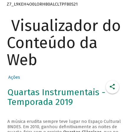
Z7_L9KEH4O0LORH80ALCLTPF80S21
Visualizador do
Conteúdo da
Web
Ações
Quartas Instrumentais -
Temporada 2019
A música erudita sempre teve lugar no Espaço Cultural
BNDES. Em 2010, ganhou definitivamente as noites de