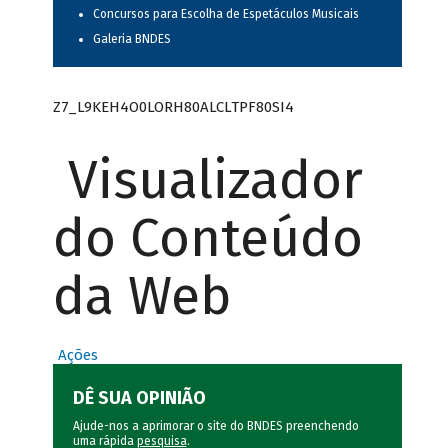
Concursos para Escolha de Espetáculos Musicais
Galeria BNDES
Z7_L9KEH4O0LORH80ALCLTPF80SI4
Visualizador
do Conteúdo
da Web
Ações
DÊ SUA OPINIÃO
Ajude-nos a aprimorar o site do BNDES preenchendo
uma rápida
pesquisa
.