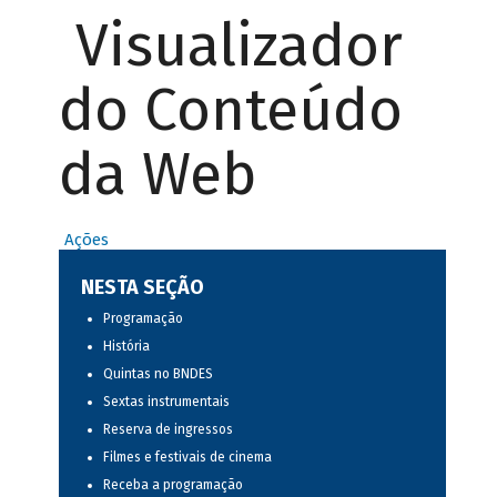
Visualizador
do Conteúdo
da Web
Ações
NESTA SEÇÃO
Programação
História
Quintas no BNDES
Sextas instrumentais
Reserva de ingressos
Filmes e festivais de cinema
Receba a programação