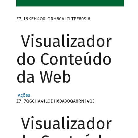
Z7_L9KEH4O0LORH80ALCLTPF80SI6
Visualizador
do Conteúdo
da Web
Ações
Z7_7QGCHA41LODH60A3OQA8RN14Q3
Visualizador