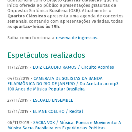
quarta-feira com o projeto
Quartas Clássicas
, que no
início oferecia ao público apresentações gratuitas da
Orquestra Sinfônica Brasileira (OSB). Atualmente, o
Quartas Clássicas
apresenta uma agenda de concertos
semanais, contando com apresentações variadas, todas
as
quartas-feiras às 19h
.
Saiba como funciona a
reserva de ingressos
.
Espetáculos realizados
11/12/2019 -
LUIZ CLÁUDIO RAMOS / Circuito Acordes
04/12/2019 -
CAMERATA DE SOLISTAS DA BANDA
FILARMÔNICA DO RIO DE JANEIRO / Do Acetato ao mp3 –
100 Anos de Música Popular Brasileira
27/11/2019 -
ESCUALO ENSEMBLE
13/11/2019 -
ELIANE COELHO / Recital
06/11/2019 -
SACRA VOX / Música, Poesia e Movimento: A
Música Sacra Brasileira em Experiências Poéticas