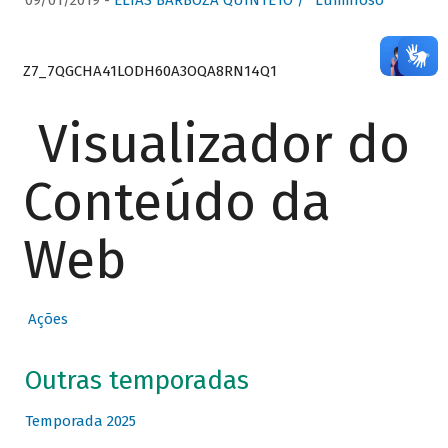
09/01/2019 -
ELIAS BARBOZA QUINTETO / “Luminoso”
Z7_7QGCHA41LODH60A3OQA8RN14Q1
Visualizador do
Conteúdo da
Web
Ações
Outras temporadas
Temporada 2025