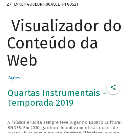
Z7_L9KEH4O0LORH80ALCLTPF80S21
Visualizador do
Conteúdo da
Web
Ações
Quartas Instrumentais -
Temporada 2019
A música erudita sempre teve lugar no Espaço Cultural
BNDES. Em 2010, ganhou definitivamente as noites de