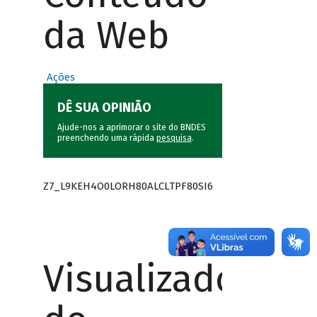
da Web
Ações
DÊ SUA OPINIÃO
Ajude-nos a aprimorar o site do BNDES
preenchendo uma rápida
pesquisa
.
Z7_L9KEH4O0LORH80ALCLTPF80SI6
Visualizador