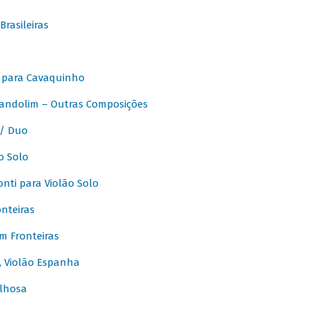
rasileiras
 para Cavaquinho
andolim – Outras Composições
/ Duo
o Solo
ti para Violão Solo
nteiras
m Fronteiras
, Violão Espanha
lhosa