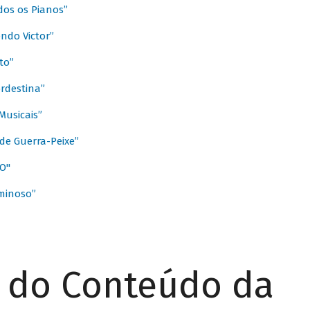
dos os Pianos”
ndo Victor”
to”
rdestina”
Musicais”
de Guerra-Peixe”
O"
minoso”
r do Conteúdo da