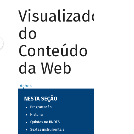
Visualizador
do
Conteúdo
da Web
Ações
NESTA SEÇÃO
Programação
História
Quintas no BNDES
Sextas instrumentais