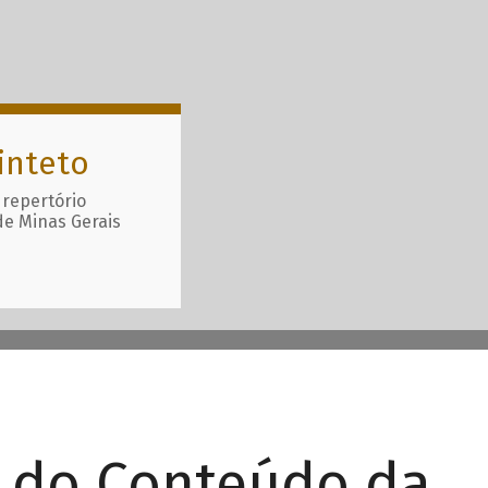
inteto
 repertório
de Minas Gerais
r do Conteúdo da