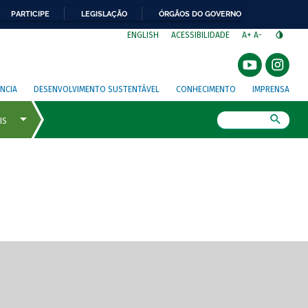
PARTICIPE
LEGISLAÇÃO
ÓRGÃOS DO GOVERNO
⁣
ENGLISH
ACESSIBILIDADE
A+
A-
NCIA
DESENVOLVIMENTO SUSTENTÁVEL
CONHECIMENTO
IMPRENSA
Busca
gem de tela