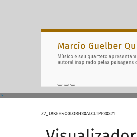
Marcio Guelber Qu
Músico e seu quarteto apresentam
autoral inspirado pelas paisagens 
Z7_L9KEH4O0LORH80ALCLTPF80S21
Visualizado