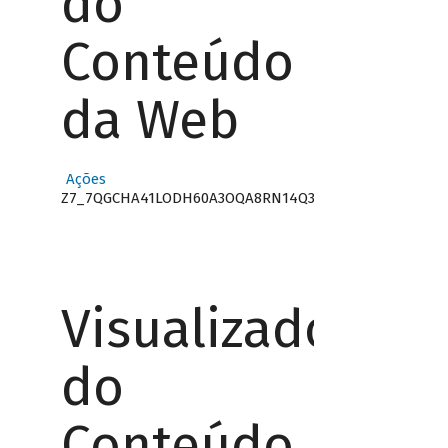
do
Conteúdo
da Web
Ações
Z7_7QGCHA41LODH60A3OQA8RN14Q3
Visualizador
do
Conteúdo