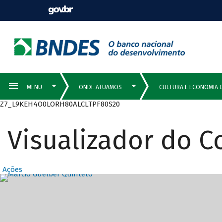
Z7_L9KEH4O0LORH80ALCLTPF80S20
Visualizador do 
Ações
Destaques Prin