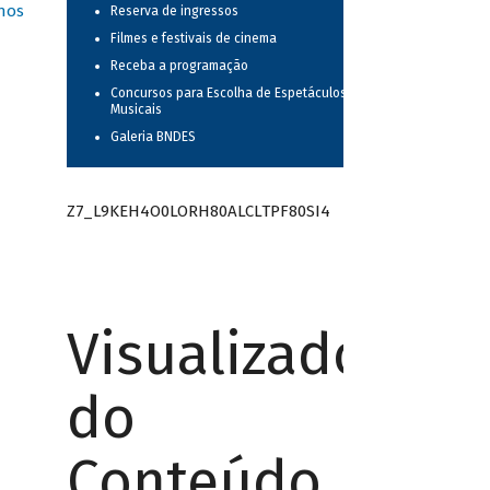
nos
Reserva de ingressos
Filmes e festivais de cinema
Receba a programação
Concursos para Escolha de Espetáculos
Musicais
Galeria BNDES
Z7_L9KEH4O0LORH80ALCLTPF80SI4
Visualizador
do
Conteúdo