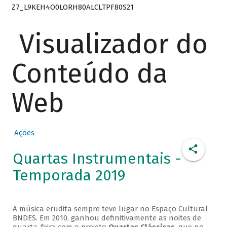
Z7_L9KEH4O0LORH80ALCLTPF80S21
Visualizador do
Conteúdo da
Web
Ações
Quartas Instrumentais -
Temporada 2019
A música erudita sempre teve lugar no Espaço Cultural
BNDES. Em 2010, ganhou definitivamente as noites de