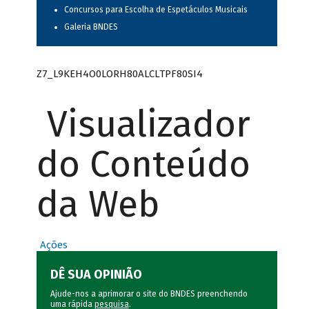
Concursos para Escolha de Espetáculos Musicais
Galeria BNDES
Z7_L9KEH4O0LORH80ALCLTPF80SI4
Visualizador
do Conteúdo
da Web
Ações
DÊ SUA OPINIÃO
Ajude-nos a aprimorar o site do BNDES preenchendo
uma rápida
pesquisa
.