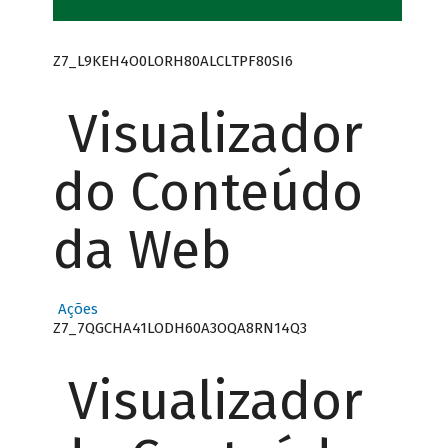
Z7_L9KEH4O0LORH80ALCLTPF80SI6
Visualizador
do Conteúdo
da Web
Ações
Z7_7QGCHA41LODH60A3OQA8RN14Q3
Visualizador