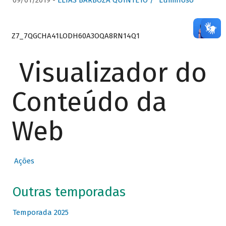
09/01/2019 -
ELIAS BARBOZA QUINTETO / “Luminoso”
Z7_7QGCHA41LODH60A3OQA8RN14Q1
Visualizador do
Conteúdo da
Web
Ações
Outras temporadas
Temporada 2025