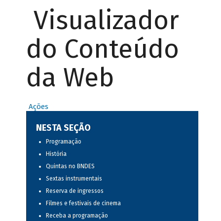
Visualizador
do Conteúdo
da Web
Ações
NESTA SEÇÃO
Programação
História
Quintas no BNDES
Sextas instrumentais
Reserva de ingressos
Filmes e festivais de cinema
Receba a programação