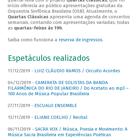
quarta-feira com o projeto
Quartas Clássicas
, que no
início oferecia ao público apresentações gratuitas da
Orquestra Sinfônica Brasileira (OSB). Atualmente, o
Quartas Clássicas
apresenta uma agenda de concertos
semanais, contando com apresentações variadas, todas
as
quartas-feiras às 19h
.
Saiba como funciona a
reserva de ingressos
.
Espetáculos realizados
11/12/2019 -
LUIZ CLÁUDIO RAMOS / Circuito Acordes
04/12/2019 -
CAMERATA DE SOLISTAS DA BANDA
FILARMÔNICA DO RIO DE JANEIRO / Do Acetato ao mp3 –
100 Anos de Música Popular Brasileira
27/11/2019 -
ESCUALO ENSEMBLE
13/11/2019 -
ELIANE COELHO / Recital
06/11/2019 -
SACRA VOX / Música, Poesia e Movimento: A
Música Sacra Brasileira em Experiências Poéticas