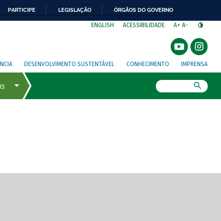
PARTICIPE
LEGISLAÇÃO
ÓRGÃOS DO GOVERNO
⁣
ENGLISH
ACESSIBILIDADE
A+
A-
NCIA
DESENVOLVIMENTO SUSTENTÁVEL
CONHECIMENTO
IMPRENSA
Busca
gem de tela