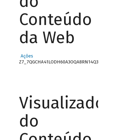
do
Conteúdo
da Web
Ações
Z7_7QGCHA41LODH60A3OQA8RN14Q3
Visualizador
do
Conteúdo