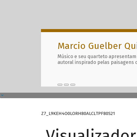
Marcio Guelber Qu
Músico e seu quarteto apresentam
autoral inspirado pelas paisagens 
Z7_L9KEH4O0LORH80ALCLTPF80S21
Visualizado