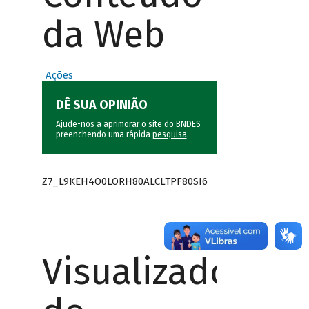
da Web
Ações
DÊ SUA OPINIÃO
Ajude-nos a aprimorar o site do BNDES
preenchendo uma rápida
pesquisa
.
Z7_L9KEH4O0LORH80ALCLTPF80SI6
Visualizador