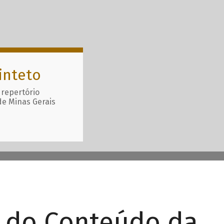
inteto
 repertório
de Minas Gerais
r do Conteúdo da