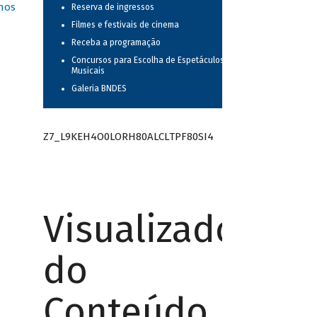
nos
Reserva de ingressos
Filmes e festivais de cinema
Receba a programação
Concursos para Escolha de Espetáculos
Musicais
Galeria BNDES
Z7_L9KEH4O0LORH80ALCLTPF80SI4
Visualizador
do
Conteúdo