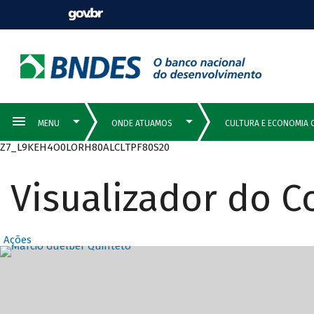
Z7_L9KEH4O0LORH80ALCLTPF80S20
Visualizador do 
Ações
Destaques Prin