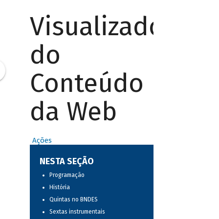
Visualizador
do
Conteúdo
da Web
Ações
NESTA SEÇÃO
Programação
História
Quintas no BNDES
Sextas instrumentais