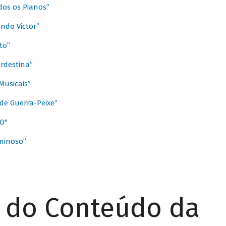
dos os Pianos”
ndo Victor”
to”
rdestina”
Musicais”
de Guerra-Peixe”
O"
minoso”
r do Conteúdo da