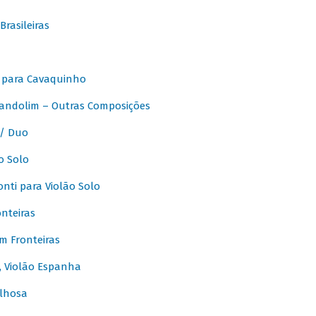
rasileiras
 para Cavaquinho
andolim – Outras Composições
/ Duo
o Solo
ti para Violão Solo
nteiras
m Fronteiras
, Violão Espanha
lhosa