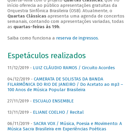
quarta-feira com o projeto
Quartas Clássicas
, que no
início oferecia ao público apresentações gratuitas da
Orquestra Sinfônica Brasileira (OSB). Atualmente, o
Quartas Clássicas
apresenta uma agenda de concertos
semanais, contando com apresentações variadas, todas
as
quartas-feiras às 19h
.
Saiba como funciona a
reserva de ingressos
.
Espetáculos realizados
11/12/2019 -
LUIZ CLÁUDIO RAMOS / Circuito Acordes
04/12/2019 -
CAMERATA DE SOLISTAS DA BANDA
FILARMÔNICA DO RIO DE JANEIRO / Do Acetato ao mp3 –
100 Anos de Música Popular Brasileira
27/11/2019 -
ESCUALO ENSEMBLE
13/11/2019 -
ELIANE COELHO / Recital
06/11/2019 -
SACRA VOX / Música, Poesia e Movimento: A
Música Sacra Brasileira em Experiências Poéticas