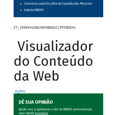
Concursos para Escolha de Espetáculos Musicais
Galeria BNDES
Z7_L9KEH4O0LORH80ALCLTPF80SI4
Visualizador
do Conteúdo
da Web
Ações
DÊ SUA OPINIÃO
Ajude-nos a aprimorar o site do BNDES preenchendo
uma rápida
pesquisa
.