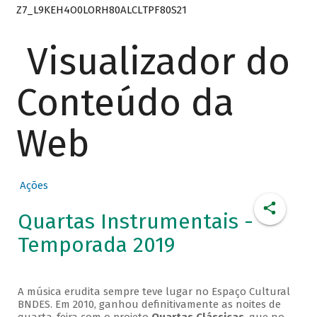
Z7_L9KEH4O0LORH80ALCLTPF80S21
Visualizador do
Conteúdo da
Web
Ações
Quartas Instrumentais -
Temporada 2019
A música erudita sempre teve lugar no Espaço Cultural
BNDES. Em 2010, ganhou definitivamente as noites de