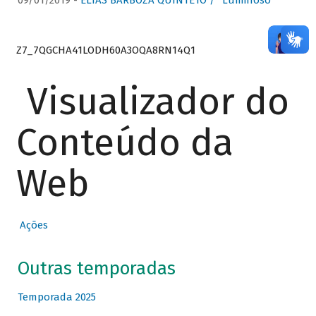
09/01/2019 -
ELIAS BARBOZA QUINTETO / “Luminoso”
Z7_7QGCHA41LODH60A3OQA8RN14Q1
Visualizador do
Conteúdo da
Web
Ações
Outras temporadas
Temporada 2025