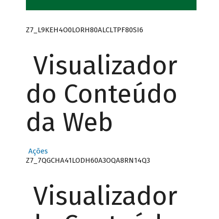
Z7_L9KEH4O0LORH80ALCLTPF80SI6
Visualizador
do Conteúdo
da Web
Ações
Z7_7QGCHA41LODH60A3OQA8RN14Q3
Visualizador