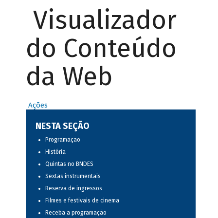
Visualizador
do Conteúdo
da Web
Ações
NESTA SEÇÃO
Programação
História
Quintas no BNDES
Sextas instrumentais
Reserva de ingressos
Filmes e festivais de cinema
Receba a programação