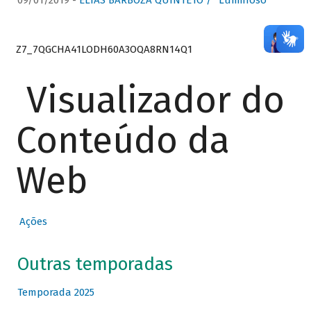
09/01/2019 -
ELIAS BARBOZA QUINTETO / “Luminoso”
Z7_7QGCHA41LODH60A3OQA8RN14Q1
Visualizador do
Conteúdo da
Web
Ações
Outras temporadas
Temporada 2025