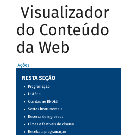
Visualizador
do Conteúdo
da Web
Ações
NESTA SEÇÃO
Programação
História
Quintas no BNDES
Sextas instrumentais
Reserva de ingressos
Filmes e festivais de cinema
Receba a programação