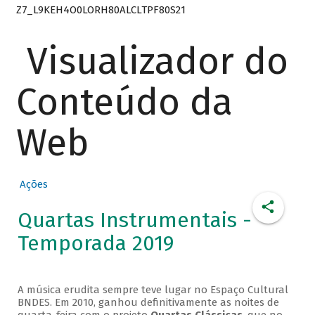
Z7_L9KEH4O0LORH80ALCLTPF80S21
Visualizador do
Conteúdo da
Web
Ações
Quartas Instrumentais -
Temporada 2019
A música erudita sempre teve lugar no Espaço Cultural
BNDES. Em 2010, ganhou definitivamente as noites de