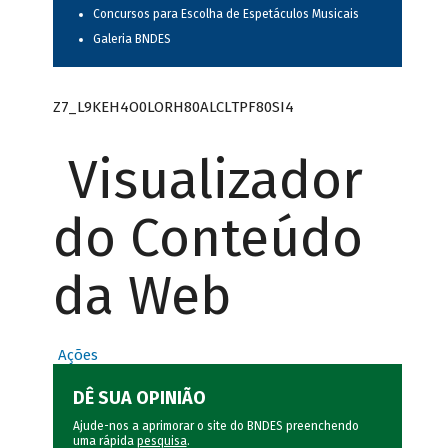
Concursos para Escolha de Espetáculos Musicais
Galeria BNDES
Z7_L9KEH4O0LORH80ALCLTPF80SI4
Visualizador
do Conteúdo
da Web
Ações
DÊ SUA OPINIÃO
Ajude-nos a aprimorar o site do BNDES preenchendo
uma rápida
pesquisa
.