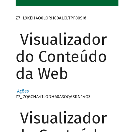
Z7_L9KEH4O0LORH80ALCLTPF80SI6
Visualizador
do Conteúdo
da Web
Ações
Z7_7QGCHA41LODH60A3OQA8RN14Q3
Visualizador