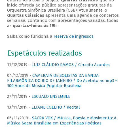
quarta-feira com o projeto
Quartas Clássicas
, que no
início oferecia ao público apresentações gratuitas da
Orquestra Sinfônica Brasileira (OSB). Atualmente, o
Quartas Clássicas
apresenta uma agenda de concertos
semanais, contando com apresentações variadas, todas
as
quartas-feiras às 19h
.
Saiba como funciona a
reserva de ingressos
.
Espetáculos realizados
11/12/2019 -
LUIZ CLÁUDIO RAMOS / Circuito Acordes
04/12/2019 -
CAMERATA DE SOLISTAS DA BANDA
FILARMÔNICA DO RIO DE JANEIRO / Do Acetato ao mp3 –
100 Anos de Música Popular Brasileira
27/11/2019 -
ESCUALO ENSEMBLE
13/11/2019 -
ELIANE COELHO / Recital
06/11/2019 -
SACRA VOX / Música, Poesia e Movimento: A
Música Sacra Brasileira em Experiências Poéticas