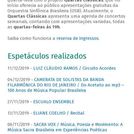
quarta-feira com o projeto
Quartas Clássicas
, que no
início oferecia ao público apresentações gratuitas da
Orquestra Sinfônica Brasileira (OSB). Atualmente, o
Quartas Clássicas
apresenta uma agenda de concertos
semanais, contando com apresentações variadas, todas
as
quartas-feiras às 19h
.
Saiba como funciona a
reserva de ingressos
.
Espetáculos realizados
11/12/2019 -
LUIZ CLÁUDIO RAMOS / Circuito Acordes
04/12/2019 -
CAMERATA DE SOLISTAS DA BANDA
FILARMÔNICA DO RIO DE JANEIRO / Do Acetato ao mp3 –
100 Anos de Música Popular Brasileira
27/11/2019 -
ESCUALO ENSEMBLE
13/11/2019 -
ELIANE COELHO / Recital
06/11/2019 -
SACRA VOX / Música, Poesia e Movimento: A
Música Sacra Brasileira em Experiências Poéticas