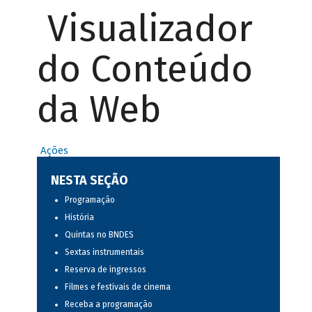
Visualizador
do Conteúdo
da Web
Ações
NESTA SEÇÃO
Programação
História
Quintas no BNDES
Sextas instrumentais
Reserva de ingressos
Filmes e festivais de cinema
Receba a programação