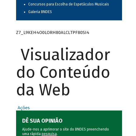
Concursos para Escolha de Espetáculos Musicais
Galeria BNDES
Z7_L9KEH4O0LORH80ALCLTPF80SI4
Visualizador
do Conteúdo
da Web
Ações
DÊ SUA OPINIÃO
Ajude-nos a aprimorar o site do BNDES preenchendo
uma rápida
pesquisa
.