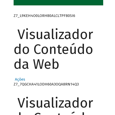
Z7_L9KEH4O0LORH80ALCLTPF80SI6
Visualizador
do Conteúdo
da Web
Ações
Z7_7QGCHA41LODH60A3OQA8RN14Q3
Visualizador