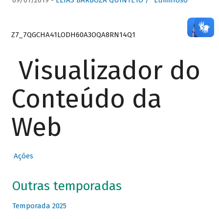
09/01/2019 -
ELIAS BARBOZA QUINTETO / “Luminoso”
Z7_7QGCHA41LODH60A3OQA8RN14Q1
Visualizador do
Conteúdo da
Web
Ações
Outras temporadas
Temporada 2025