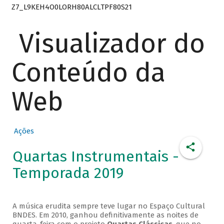
Z7_L9KEH4O0LORH80ALCLTPF80S21
Visualizador do
Conteúdo da
Web
Ações
Quartas Instrumentais -
Temporada 2019
A música erudita sempre teve lugar no Espaço Cultural
BNDES. Em 2010, ganhou definitivamente as noites de