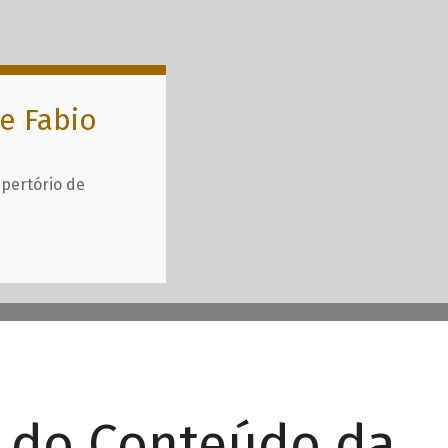
e Fabio
epertório de
r do Conteúdo da