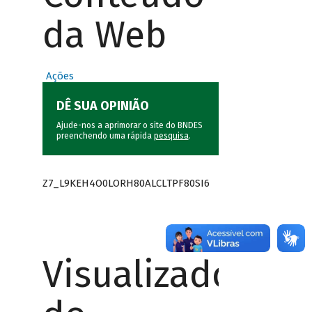
da Web
Ações
DÊ SUA OPINIÃO
Ajude-nos a aprimorar o site do BNDES
preenchendo uma rápida
pesquisa
.
Z7_L9KEH4O0LORH80ALCLTPF80SI6
Visualizador