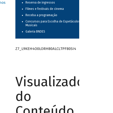
nos
Reserva de ingressos
Filmes e festivais de cinema
Receba a programação
Concursos para Escolha de Espetáculos
Musicais
Galeria BNDES
Z7_L9KEH4O0LORH80ALCLTPF80SI4
Visualizador
do
Conteúdo