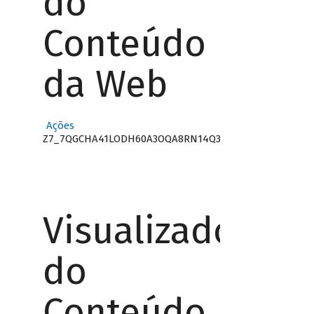
do
Conteúdo
da Web
Ações
Z7_7QGCHA41LODH60A3OQA8RN14Q3
Visualizador
do
Conteúdo