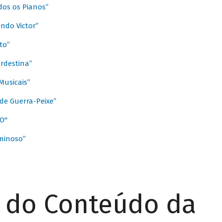
dos os Pianos”
ndo Victor”
to”
rdestina”
Musicais”
de Guerra-Peixe”
O"
minoso”
r do Conteúdo da