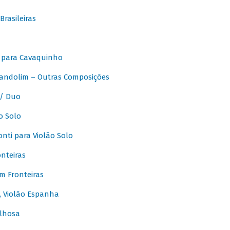
rasileiras
 para Cavaquinho
andolim – Outras Composições
/ Duo
o Solo
ti para Violão Solo
nteiras
m Fronteiras
, Violão Espanha
lhosa