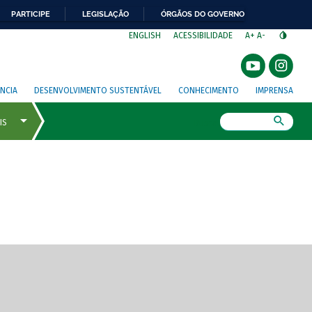
PARTICIPE
LEGISLAÇÃO
ÓRGÃOS DO GOVERNO
⁣
ENGLISH
ACESSIBILIDADE
A+
A-
NCIA
DESENVOLVIMENTO SUSTENTÁVEL
CONHECIMENTO
IMPRENSA
Busca
gem de tela