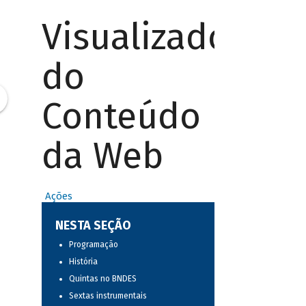
Visualizador
do
Conteúdo
da Web
Ações
NESTA SEÇÃO
Programação
História
Quintas no BNDES
Sextas instrumentais