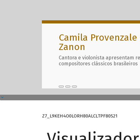
Camila Provenzale 
Zanon
Cantora e violonista apresentam r
compositores clássicos brasileiros
Z7_L9KEH4O0LORH80ALCLTPF80S21
Visualizado