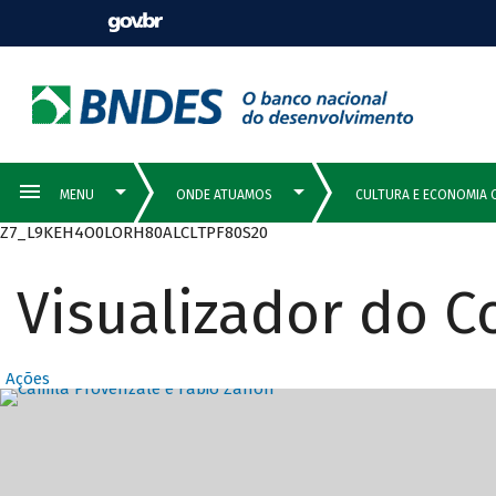
Z7_L9KEH4O0LORH80ALCLTPF80S20
Visualizador do 
Ações
Destaques Prin