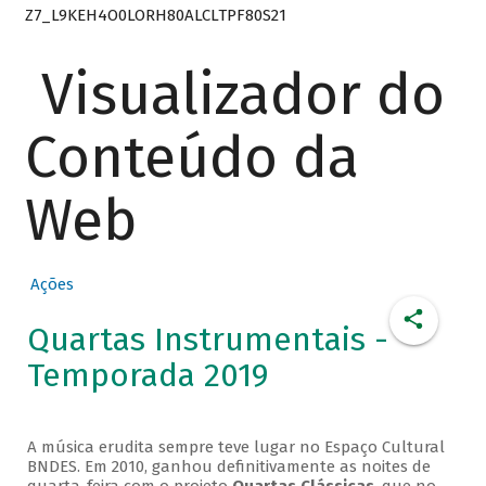
Z7_L9KEH4O0LORH80ALCLTPF80S21
Visualizador do
Conteúdo da
Web
Ações
Quartas Instrumentais -
Temporada 2019
A música erudita sempre teve lugar no Espaço Cultural
BNDES. Em 2010, ganhou definitivamente as noites de