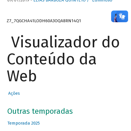
09/01/2019 -
ELIAS BARBOZA QUINTETO / “Luminoso”
Z7_7QGCHA41LODH60A3OQA8RN14Q1
Visualizador do
Conteúdo da
Web
Ações
Outras temporadas
Temporada 2025