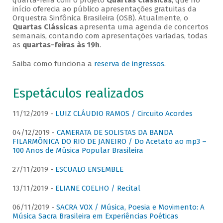
quarta-feira com o projeto
Quartas Clássicas
, que no
início oferecia ao público apresentações gratuitas da
Orquestra Sinfônica Brasileira (OSB). Atualmente, o
Quartas Clássicas
apresenta uma agenda de concertos
semanais, contando com apresentações variadas, todas
as
quartas-feiras às 19h
.
Saiba como funciona a
reserva de ingressos
.
Espetáculos realizados
11/12/2019 -
LUIZ CLÁUDIO RAMOS / Circuito Acordes
04/12/2019 -
CAMERATA DE SOLISTAS DA BANDA
FILARMÔNICA DO RIO DE JANEIRO / Do Acetato ao mp3 –
100 Anos de Música Popular Brasileira
27/11/2019 -
ESCUALO ENSEMBLE
13/11/2019 -
ELIANE COELHO / Recital
06/11/2019 -
SACRA VOX / Música, Poesia e Movimento: A
Música Sacra Brasileira em Experiências Poéticas