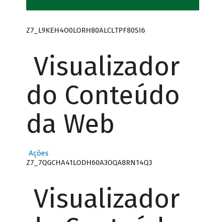
Z7_L9KEH4O0LORH80ALCLTPF80SI6
Visualizador
do Conteúdo
da Web
Ações
Z7_7QGCHA41LODH60A3OQA8RN14Q3
Visualizador