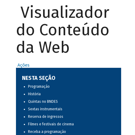
Visualizador
do Conteúdo
da Web
Ações
NESTA SEÇÃO
Programação
História
Quintas no BNDES
Sextas instrumentais
Reserva de ingressos
Filmes e festivais de cinema
Receba a programação