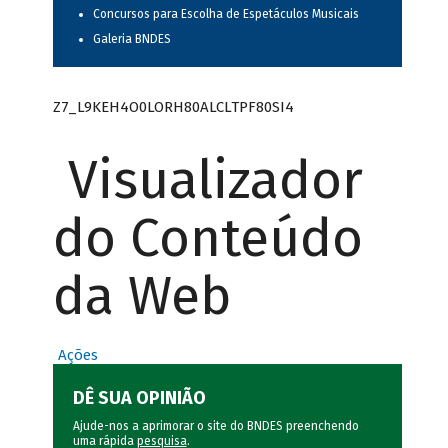
Concursos para Escolha de Espetáculos Musicais
Galeria BNDES
Z7_L9KEH4O0LORH80ALCLTPF80SI4
Visualizador
do Conteúdo
da Web
Ações
DÊ SUA OPINIÃO
Ajude-nos a aprimorar o site do BNDES preenchendo
uma rápida
pesquisa
.