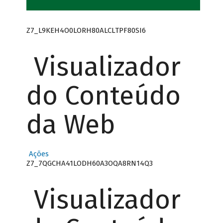
Z7_L9KEH4O0LORH80ALCLTPF80SI6
Visualizador
do Conteúdo
da Web
Ações
Z7_7QGCHA41LODH60A3OQA8RN14Q3
Visualizador