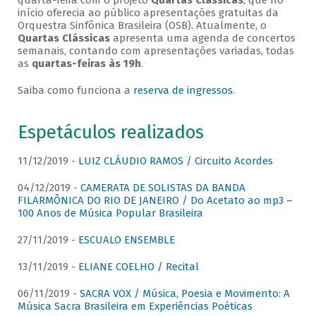
quarta-feira com o projeto
Quartas Clássicas
, que no
início oferecia ao público apresentações gratuitas da
Orquestra Sinfônica Brasileira (OSB). Atualmente, o
Quartas Clássicas
apresenta uma agenda de concertos
semanais, contando com apresentações variadas, todas
as
quartas-feiras às 19h
.
Saiba como funciona a
reserva de ingressos
.
Espetáculos realizados
11/12/2019 -
LUIZ CLÁUDIO RAMOS / Circuito Acordes
04/12/2019 -
CAMERATA DE SOLISTAS DA BANDA
FILARMÔNICA DO RIO DE JANEIRO / Do Acetato ao mp3 –
100 Anos de Música Popular Brasileira
27/11/2019 -
ESCUALO ENSEMBLE
13/11/2019 -
ELIANE COELHO / Recital
06/11/2019 -
SACRA VOX / Música, Poesia e Movimento: A
Música Sacra Brasileira em Experiências Poéticas