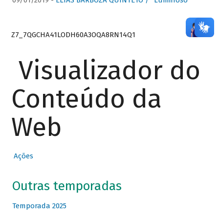
09/01/2019 -
ELIAS BARBOZA QUINTETO / “Luminoso”
Z7_7QGCHA41LODH60A3OQA8RN14Q1
Visualizador do
Conteúdo da
Web
Ações
Outras temporadas
Temporada 2025