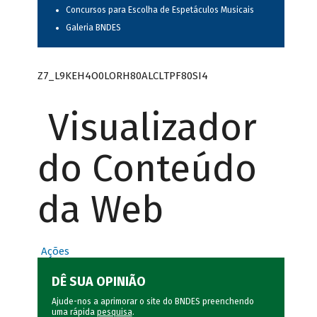
Concursos para Escolha de Espetáculos Musicais
Galeria BNDES
Z7_L9KEH4O0LORH80ALCLTPF80SI4
Visualizador
do Conteúdo
da Web
Ações
DÊ SUA OPINIÃO
Ajude-nos a aprimorar o site do BNDES preenchendo
uma rápida
pesquisa
.