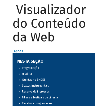
Visualizador
do Conteúdo
da Web
Ações
NESTA SEÇÃO
Programação
História
Quintas no BNDES
Sextas instrumentais
Reserva de ingressos
Filmes e festivais de cinema
Receba a programação