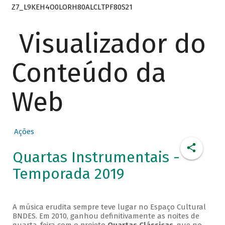
Z7_L9KEH4O0LORH80ALCLTPF80S21
Visualizador do
Conteúdo da
Web
Ações
Quartas Instrumentais -
Temporada 2019
A música erudita sempre teve lugar no Espaço Cultural
BNDES. Em 2010, ganhou definitivamente as noites de