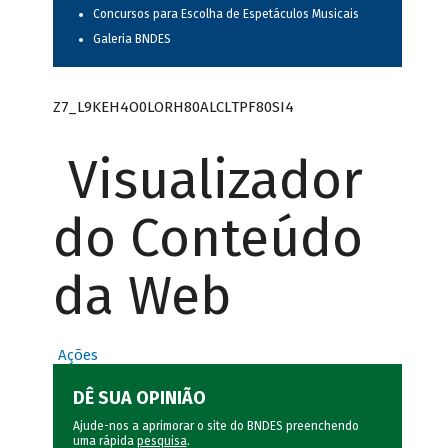
Concursos para Escolha de Espetáculos Musicais
Galeria BNDES
Z7_L9KEH4O0LORH80ALCLTPF80SI4
Visualizador
do Conteúdo
da Web
Ações
DÊ SUA OPINIÃO
Ajude-nos a aprimorar o site do BNDES preenchendo
uma rápida
pesquisa
.