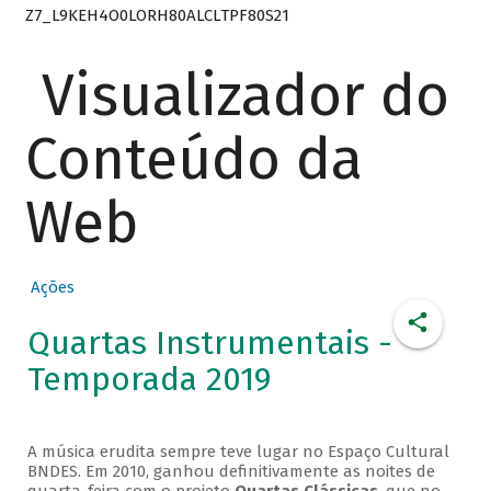
Z7_L9KEH4O0LORH80ALCLTPF80S21
Visualizador do
Conteúdo da
Web
Ações
Quartas Instrumentais -
Temporada 2019
A música erudita sempre teve lugar no Espaço Cultural
BNDES. Em 2010, ganhou definitivamente as noites de