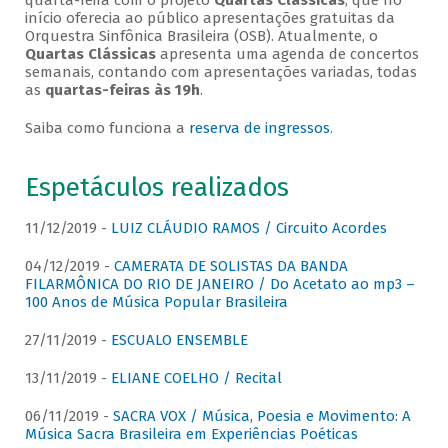
quarta-feira com o projeto
Quartas Clássicas
, que no
início oferecia ao público apresentações gratuitas da
Orquestra Sinfônica Brasileira (OSB). Atualmente, o
Quartas Clássicas
apresenta uma agenda de concertos
semanais, contando com apresentações variadas, todas
as
quartas-feiras às 19h
.
Saiba como funciona a
reserva de ingressos
.
Espetáculos realizados
11/12/2019 -
LUIZ CLÁUDIO RAMOS / Circuito Acordes
04/12/2019 -
CAMERATA DE SOLISTAS DA BANDA
FILARMÔNICA DO RIO DE JANEIRO / Do Acetato ao mp3 –
100 Anos de Música Popular Brasileira
27/11/2019 -
ESCUALO ENSEMBLE
13/11/2019 -
ELIANE COELHO / Recital
06/11/2019 -
SACRA VOX / Música, Poesia e Movimento: A
Música Sacra Brasileira em Experiências Poéticas