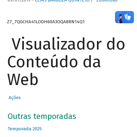
09/01/2019 -
ELIAS BARBOZA QUINTETO / “Luminoso”
Z7_7QGCHA41LODH60A3OQA8RN14Q1
Visualizador do
Conteúdo da
Web
Ações
Outras temporadas
Temporada 2025