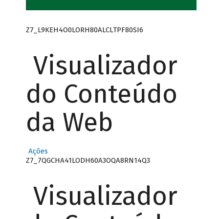
Z7_L9KEH4O0LORH80ALCLTPF80SI6
Visualizador
do Conteúdo
da Web
Ações
Z7_7QGCHA41LODH60A3OQA8RN14Q3
Visualizador