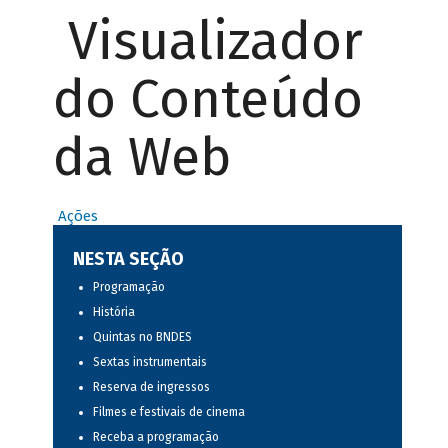
Visualizador
do Conteúdo
da Web
Ações
NESTA SEÇÃO
Programação
História
Quintas no BNDES
Sextas instrumentais
Reserva de ingressos
Filmes e festivais de cinema
Receba a programação