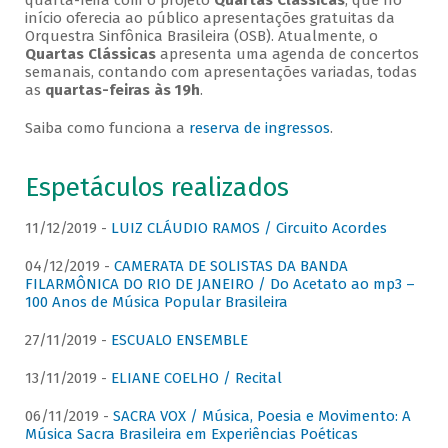
quarta-feira com o projeto
Quartas Clássicas
, que no
início oferecia ao público apresentações gratuitas da
Orquestra Sinfônica Brasileira (OSB). Atualmente, o
Quartas Clássicas
apresenta uma agenda de concertos
semanais, contando com apresentações variadas, todas
as
quartas-feiras às 19h
.
Saiba como funciona a
reserva de ingressos
.
Espetáculos realizados
11/12/2019 -
LUIZ CLÁUDIO RAMOS / Circuito Acordes
04/12/2019 -
CAMERATA DE SOLISTAS DA BANDA
FILARMÔNICA DO RIO DE JANEIRO / Do Acetato ao mp3 –
100 Anos de Música Popular Brasileira
27/11/2019 -
ESCUALO ENSEMBLE
13/11/2019 -
ELIANE COELHO / Recital
06/11/2019 -
SACRA VOX / Música, Poesia e Movimento: A
Música Sacra Brasileira em Experiências Poéticas