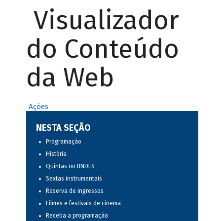
Visualizador
do Conteúdo
da Web
Ações
NESTA SEÇÃO
Programação
História
Quintas no BNDES
Sextas instrumentais
Reserva de ingressos
Filmes e festivais de cinema
Receba a programação