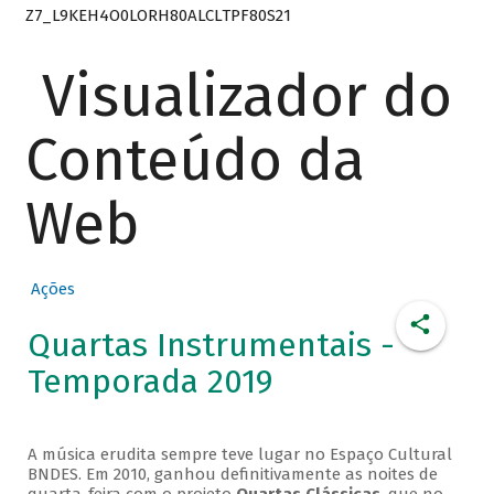
Z7_L9KEH4O0LORH80ALCLTPF80S21
Visualizador do
Conteúdo da
Web
Ações
Quartas Instrumentais -
Temporada 2019
A música erudita sempre teve lugar no Espaço Cultural
BNDES. Em 2010, ganhou definitivamente as noites de