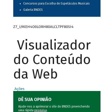
Concursos para Escolha de Espetáculos Musicais
Galeria BNDES
Z7_L9KEH4O0LORH80ALCLTPF80SI4
Visualizador
do Conteúdo
da Web
Ações
DÊ SUA OPINIÃO
Ajude-nos a aprimorar o site do BNDES preenchendo
uma rápida
pesquisa
.