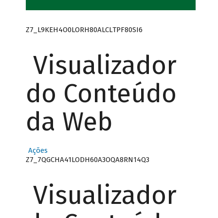
Z7_L9KEH4O0LORH80ALCLTPF80SI6
Visualizador
do Conteúdo
da Web
Ações
Z7_7QGCHA41LODH60A3OQA8RN14Q3
Visualizador