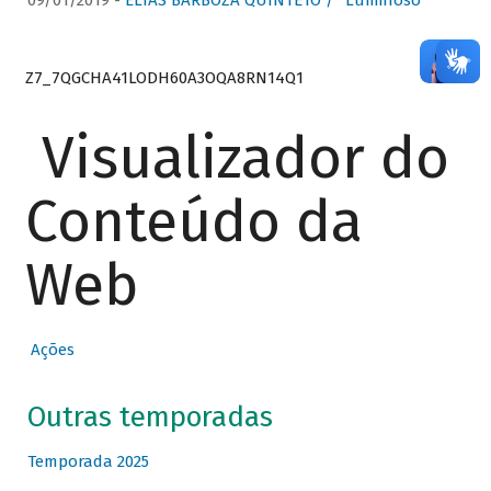
09/01/2019 -
ELIAS BARBOZA QUINTETO / “Luminoso”
Z7_7QGCHA41LODH60A3OQA8RN14Q1
Visualizador do
Conteúdo da
Web
Ações
Outras temporadas
Temporada 2025