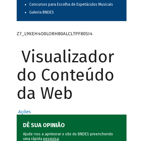
Concursos para Escolha de Espetáculos Musicais
Galeria BNDES
Z7_L9KEH4O0LORH80ALCLTPF80SI4
Visualizador
do Conteúdo
da Web
Ações
DÊ SUA OPINIÃO
Ajude-nos a aprimorar o site do BNDES preenchendo
uma rápida
pesquisa
.