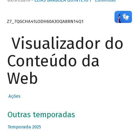
09/01/2019 -
ELIAS BARBOZA QUINTETO / “Luminoso”
Z7_7QGCHA41LODH60A3OQA8RN14Q1
Visualizador do
Conteúdo da
Web
Ações
Outras temporadas
Temporada 2025