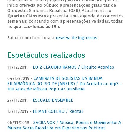
quarta-feira com o projeto
Quartas Clássicas
, que no
início oferecia ao público apresentações gratuitas da
Orquestra Sinfônica Brasileira (OSB). Atualmente, o
Quartas Clássicas
apresenta uma agenda de concertos
semanais, contando com apresentações variadas, todas
as
quartas-feiras às 19h
.
Saiba como funciona a
reserva de ingressos
.
Espetáculos realizados
11/12/2019 -
LUIZ CLÁUDIO RAMOS / Circuito Acordes
04/12/2019 -
CAMERATA DE SOLISTAS DA BANDA
FILARMÔNICA DO RIO DE JANEIRO / Do Acetato ao mp3 –
100 Anos de Música Popular Brasileira
27/11/2019 -
ESCUALO ENSEMBLE
13/11/2019 -
ELIANE COELHO / Recital
06/11/2019 -
SACRA VOX / Música, Poesia e Movimento: A
Música Sacra Brasileira em Experiências Poéticas