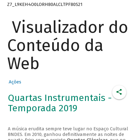
Z7_L9KEH4O0LORH80ALCLTPF80S21
Visualizador do
Conteúdo da
Web
Ações
Quartas Instrumentais -
Temporada 2019
A música erudita sempre teve lugar no Espaço Cultural
BNDES. Em 2010, ganhou definitivamente as noites de