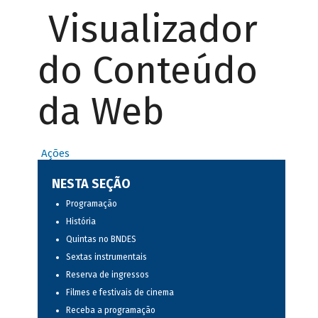
Visualizador
do Conteúdo
da Web
Ações
NESTA SEÇÃO
Programação
História
Quintas no BNDES
Sextas instrumentais
Reserva de ingressos
Filmes e festivais de cinema
Receba a programação