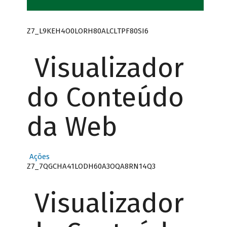
Z7_L9KEH4O0LORH80ALCLTPF80SI6
Visualizador
do Conteúdo
da Web
Ações
Z7_7QGCHA41LODH60A3OQA8RN14Q3
Visualizador