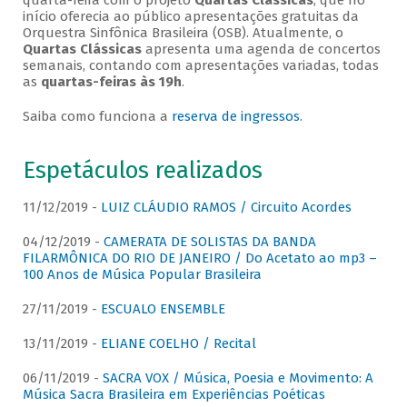
quarta-feira com o projeto
Quartas Clássicas
, que no
início oferecia ao público apresentações gratuitas da
Orquestra Sinfônica Brasileira (OSB). Atualmente, o
Quartas Clássicas
apresenta uma agenda de concertos
semanais, contando com apresentações variadas, todas
as
quartas-feiras às 19h
.
Saiba como funciona a
reserva de ingressos
.
Espetáculos realizados
11/12/2019 -
LUIZ CLÁUDIO RAMOS / Circuito Acordes
04/12/2019 -
CAMERATA DE SOLISTAS DA BANDA
FILARMÔNICA DO RIO DE JANEIRO / Do Acetato ao mp3 –
100 Anos de Música Popular Brasileira
27/11/2019 -
ESCUALO ENSEMBLE
13/11/2019 -
ELIANE COELHO / Recital
06/11/2019 -
SACRA VOX / Música, Poesia e Movimento: A
Música Sacra Brasileira em Experiências Poéticas