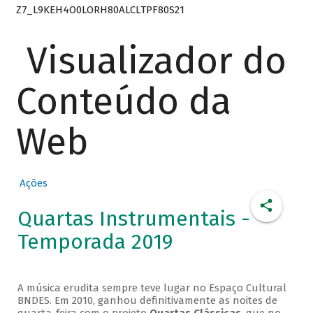
Z7_L9KEH4O0LORH80ALCLTPF80S21
Visualizador do
Conteúdo da
Web
Ações
Quartas Instrumentais -
Temporada 2019
A música erudita sempre teve lugar no Espaço Cultural
BNDES. Em 2010, ganhou definitivamente as noites de