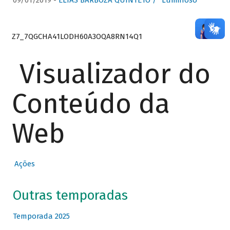
09/01/2019 -
ELIAS BARBOZA QUINTETO / “Luminoso”
Z7_7QGCHA41LODH60A3OQA8RN14Q1
Visualizador do
Conteúdo da
Web
Ações
Outras temporadas
Temporada 2025