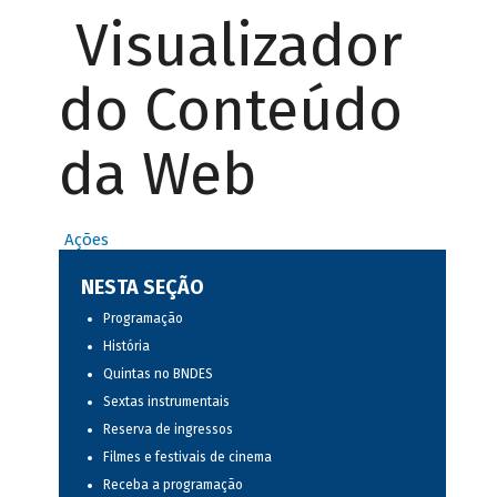
Visualizador
do Conteúdo
da Web
Ações
NESTA SEÇÃO
Programação
História
Quintas no BNDES
Sextas instrumentais
Reserva de ingressos
Filmes e festivais de cinema
Receba a programação