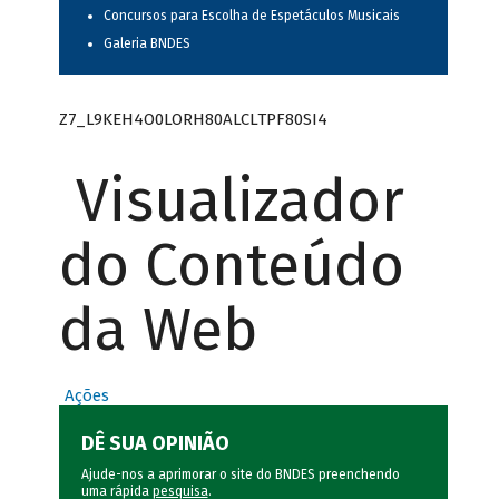
Concursos para Escolha de Espetáculos Musicais
Galeria BNDES
Z7_L9KEH4O0LORH80ALCLTPF80SI4
Visualizador
do Conteúdo
da Web
Ações
DÊ SUA OPINIÃO
Ajude-nos a aprimorar o site do BNDES preenchendo
uma rápida
pesquisa
.