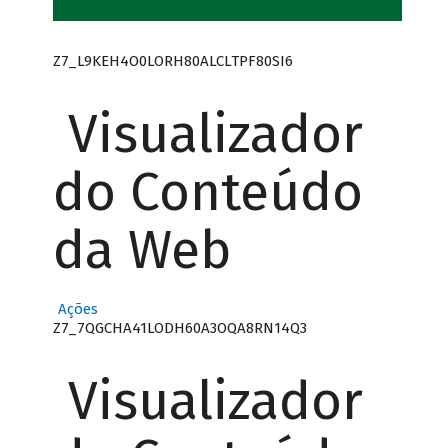
Z7_L9KEH4O0LORH80ALCLTPF80SI6
Visualizador
do Conteúdo
da Web
Ações
Z7_7QGCHA41LODH60A3OQA8RN14Q3
Visualizador