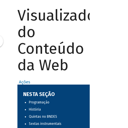
Visualizador
do
Conteúdo
da Web
Ações
NESTA SEÇÃO
Programação
História
Quintas no BNDES
Sextas instrumentais