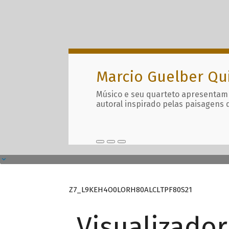
Marcio Guelber Qu
Músico e seu quarteto apresentam
autoral inspirado pelas paisagens 
Z7_L9KEH4O0LORH80ALCLTPF80S21
Visualizado