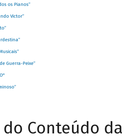
dos os Pianos”
ndo Victor”
to”
rdestina”
Musicais”
de Guerra-Peixe”
O"
minoso”
r do Conteúdo da