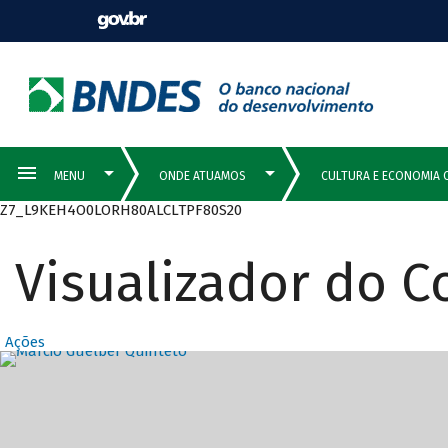
Z7_L9KEH4O0LORH80ALCLTPF80S20
Visualizador do 
Ações
Destaques Prin