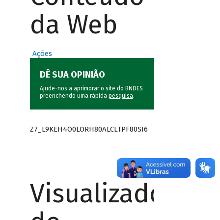
da Web
Ações
DÊ SUA OPINIÃO
Ajude-nos a aprimorar o site do BNDES
preenchendo uma rápida
pesquisa
.
Z7_L9KEH4O0LORH80ALCLTPF80SI6
Visualizador