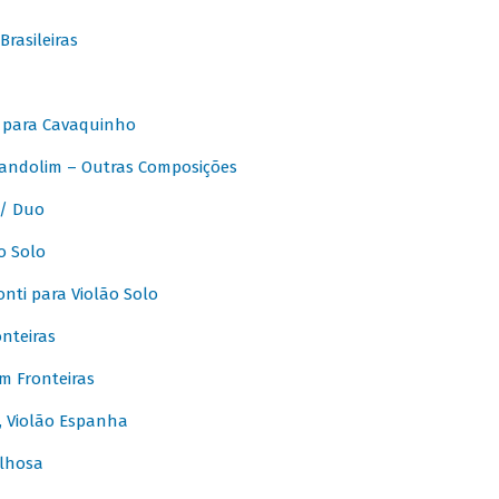
rasileiras
 para Cavaquinho
andolim – Outras Composições
/ Duo
o Solo
ti para Violão Solo
nteiras
m Fronteiras
, Violão Espanha
lhosa