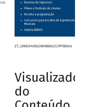
nos
Reserva de ingressos
Filmes e festivais de cinema
Receba a programação
Concursos para Escolha de Espetáculos
Musicais
Galeria BNDES
Z7_L9KEH4O0LORH80ALCLTPF80SI4
Visualizador
do
Conteúdo