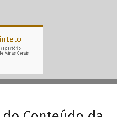
inteto
 repertório
de Minas Gerais
r do Conteúdo da