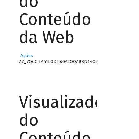
do
Conteúdo
da Web
Ações
Z7_7QGCHA41LODH60A3OQA8RN14Q3
Visualizador
do
Conteúdo