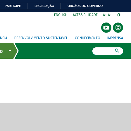
PARTICIPE
LEGISLAÇÃO
ÓRGÃOS DO GOVERNO
⁣
ENGLISH
ACESSIBILIDADE
A+
A-
NCIA
DESENVOLVIMENTO SUSTENTÁVEL
CONHECIMENTO
IMPRENSA
Busca
gem de tela