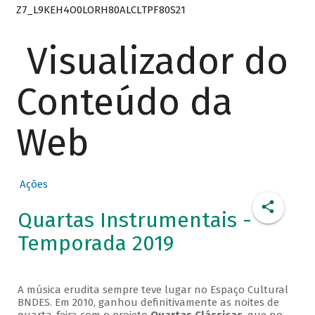
Z7_L9KEH4O0LORH80ALCLTPF80S21
Visualizador do
Conteúdo da
Web
Ações
Quartas Instrumentais -
Temporada 2019
A música erudita sempre teve lugar no Espaço Cultural
BNDES. Em 2010, ganhou definitivamente as noites de