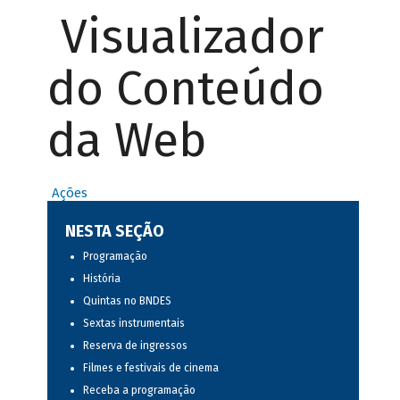
Visualizador
do Conteúdo
da Web
Ações
NESTA SEÇÃO
Programação
História
Quintas no BNDES
Sextas instrumentais
Reserva de ingressos
Filmes e festivais de cinema
Receba a programação