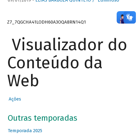
09/01/2019 -
ELIAS BARBOZA QUINTETO / “Luminoso”
Z7_7QGCHA41LODH60A3OQA8RN14Q1
Visualizador do
Conteúdo da
Web
Ações
Outras temporadas
Temporada 2025