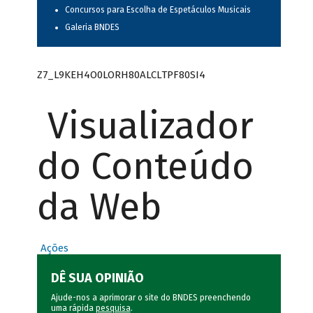
Concursos para Escolha de Espetáculos Musicais
Galeria BNDES
Z7_L9KEH4O0LORH80ALCLTPF80SI4
Visualizador
do Conteúdo
da Web
Ações
DÊ SUA OPINIÃO
Ajude-nos a aprimorar o site do BNDES preenchendo
uma rápida
pesquisa
.