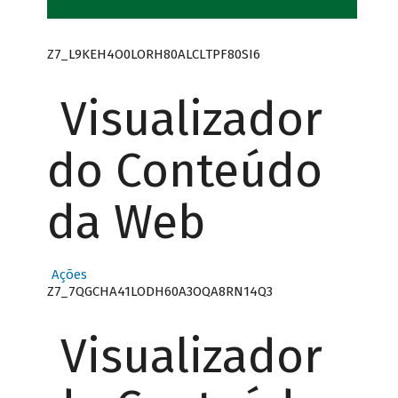
Z7_L9KEH4O0LORH80ALCLTPF80SI6
Visualizador
do Conteúdo
da Web
Ações
Z7_7QGCHA41LODH60A3OQA8RN14Q3
Visualizador