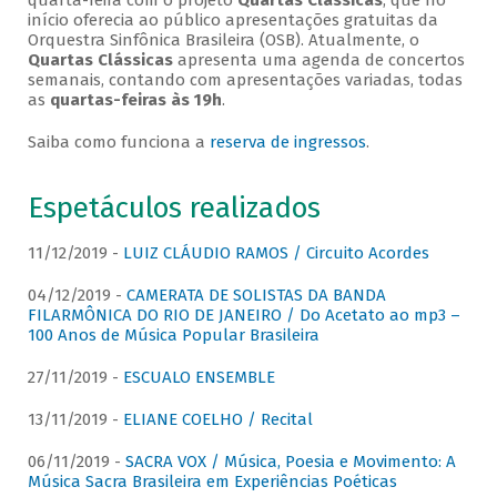
quarta-feira com o projeto
Quartas Clássicas
, que no
início oferecia ao público apresentações gratuitas da
Orquestra Sinfônica Brasileira (OSB). Atualmente, o
Quartas Clássicas
apresenta uma agenda de concertos
semanais, contando com apresentações variadas, todas
as
quartas-feiras às 19h
.
Saiba como funciona a
reserva de ingressos
.
Espetáculos realizados
11/12/2019 -
LUIZ CLÁUDIO RAMOS / Circuito Acordes
04/12/2019 -
CAMERATA DE SOLISTAS DA BANDA
FILARMÔNICA DO RIO DE JANEIRO / Do Acetato ao mp3 –
100 Anos de Música Popular Brasileira
27/11/2019 -
ESCUALO ENSEMBLE
13/11/2019 -
ELIANE COELHO / Recital
06/11/2019 -
SACRA VOX / Música, Poesia e Movimento: A
Música Sacra Brasileira em Experiências Poéticas