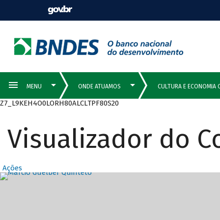
Z7_L9KEH4O0LORH80ALCLTPF80S20
Visualizador do 
Ações
Destaques Prin