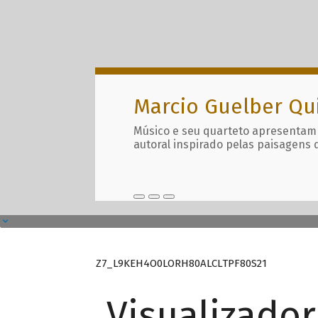
Marcio Guelber Qu
Músico e seu quarteto apresentam
autoral inspirado pelas paisagens 
Z7_L9KEH4O0LORH80ALCLTPF80S21
Visualizado