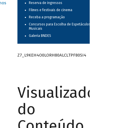
nos
Reserva de ingressos
Filmes e festivais de cinema
Receba a programação
Concursos para Escolha de Espetáculos
Musicais
Galeria BNDES
Z7_L9KEH4O0LORH80ALCLTPF80SI4
Visualizador
do
Conteúdo