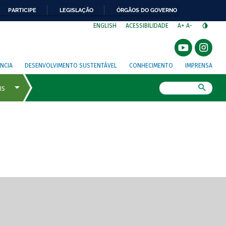
PARTICIPE
LEGISLAÇÃO
ÓRGÃOS DO GOVERNO
⁣
ENGLISH
ACESSIBILIDADE
A+
A-
NCIA
DESENVOLVIMENTO SUSTENTÁVEL
CONHECIMENTO
IMPRENSA
Busca
gem de tela