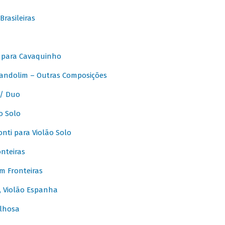
rasileiras
 para Cavaquinho
andolim – Outras Composições
/ Duo
o Solo
ti para Violão Solo
nteiras
m Fronteiras
, Violão Espanha
lhosa