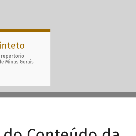
inteto
 repertório
de Minas Gerais
r do Conteúdo da