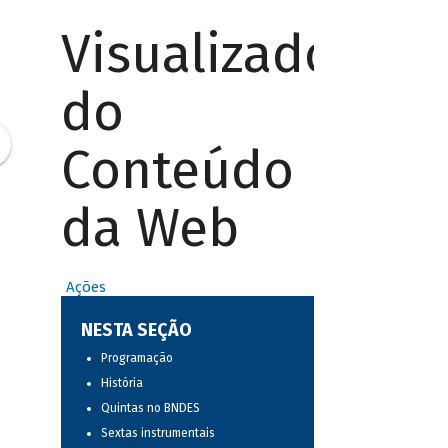
Visualizador
do
Conteúdo
da Web
Ações
NESTA SEÇÃO
Programação
História
Quintas no BNDES
Sextas instrumentais