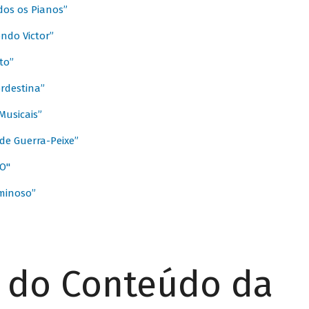
dos os Pianos”
ndo Victor”
to”
rdestina”
Musicais”
de Guerra-Peixe”
O"
minoso”
r do Conteúdo da