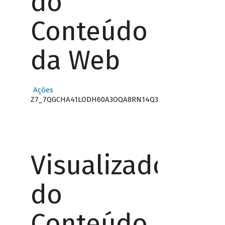
do
Conteúdo
da Web
Ações
Z7_7QGCHA41LODH60A3OQA8RN14Q3
Visualizador
do
Conteúdo