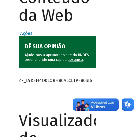
da Web
Ações
DÊ SUA OPINIÃO
Ajude-nos a aprimorar o site do BNDES
preenchendo uma rápida
pesquisa
.
Z7_L9KEH4O0LORH80ALCLTPF80SI6
Visualizador