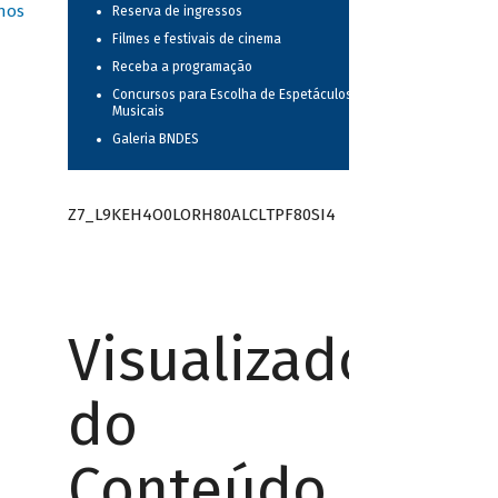
nos
Reserva de ingressos
Filmes e festivais de cinema
Receba a programação
Concursos para Escolha de Espetáculos
Musicais
Galeria BNDES
Z7_L9KEH4O0LORH80ALCLTPF80SI4
Visualizador
do
Conteúdo