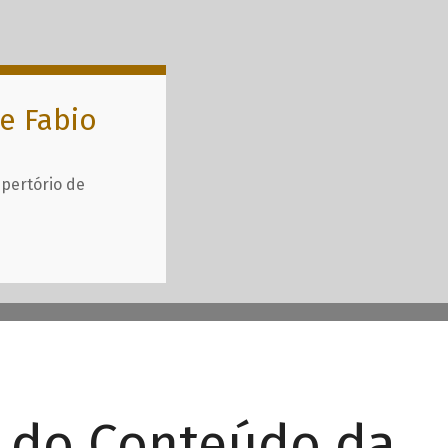
e Fabio
epertório de
r do Conteúdo da