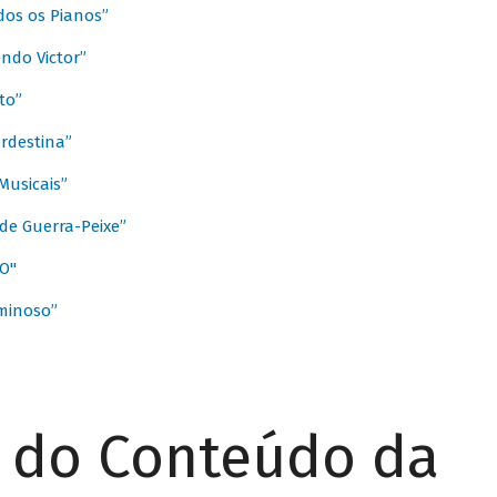
dos os Pianos”
ndo Victor”
to”
rdestina”
Musicais”
de Guerra-Peixe”
O"
minoso”
r do Conteúdo da