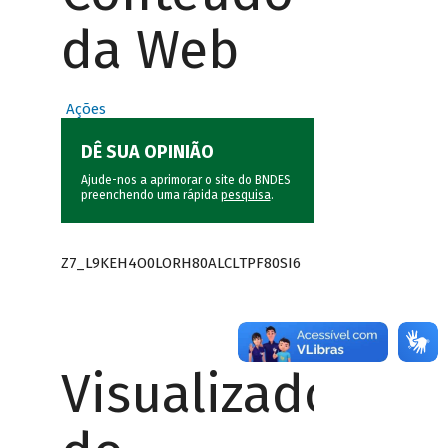
da Web
Ações
DÊ SUA OPINIÃO
Ajude-nos a aprimorar o site do BNDES
preenchendo uma rápida
pesquisa
.
Z7_L9KEH4O0LORH80ALCLTPF80SI6
Visualizador