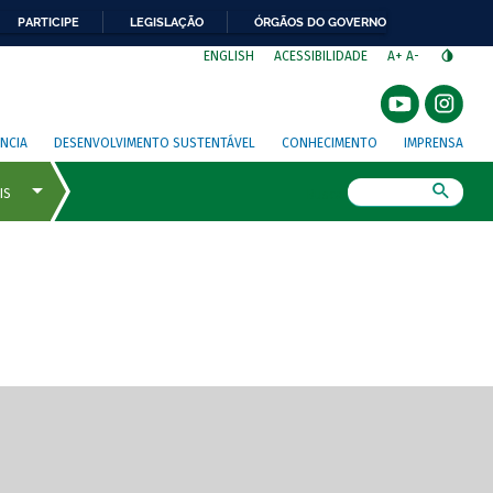
PARTICIPE
LEGISLAÇÃO
ÓRGÃOS DO GOVERNO
⁣
ENGLISH
ACESSIBILIDADE
A+
A-
NCIA
DESENVOLVIMENTO SUSTENTÁVEL
CONHECIMENTO
IMPRENSA
Busca
gem de tela