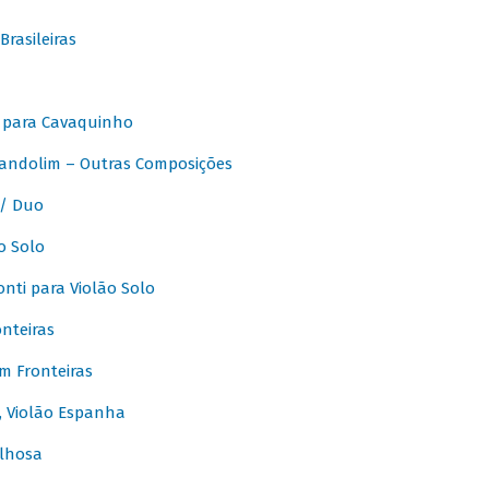
rasileiras
 para Cavaquinho
andolim – Outras Composições
/ Duo
o Solo
ti para Violão Solo
nteiras
m Fronteiras
, Violão Espanha
lhosa