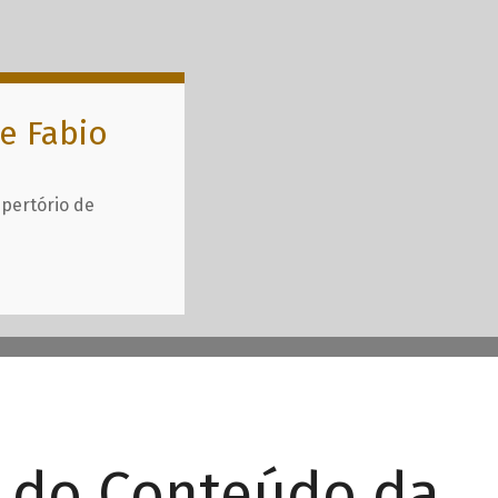
e Fabio
epertório de
r do Conteúdo da