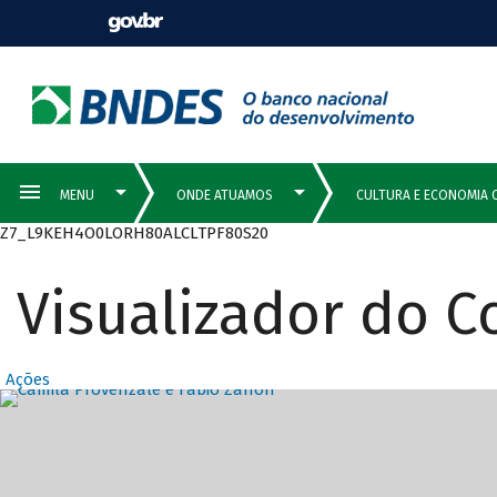
Z7_L9KEH4O0LORH80ALCLTPF80S20
Visualizador do 
Ações
Destaques Prin