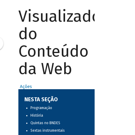
Visualizador
do
Conteúdo
da Web
Ações
NESTA SEÇÃO
Programação
História
Quintas no BNDES
Sextas instrumentais