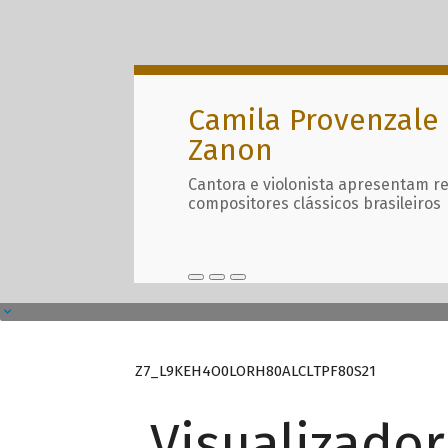
Camila Provenzale 
Zanon
Cantora e violonista apresentam r
compositores clássicos brasileiros
Z7_L9KEH4O0LORH80ALCLTPF80S21
Visualizado