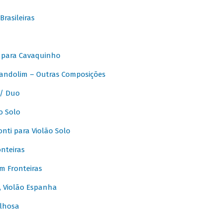
rasileiras
 para Cavaquinho
andolim – Outras Composições
/ Duo
o Solo
ti para Violão Solo
nteiras
m Fronteiras
, Violão Espanha
lhosa