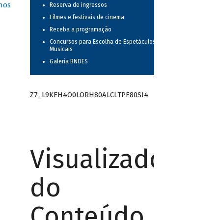
nos
Reserva de ingressos
Filmes e festivais de cinema
Receba a programação
Concursos para Escolha de Espetáculos
Musicais
Galeria BNDES
Z7_L9KEH4O0LORH80ALCLTPF80SI4
Visualizador
do
Conteúdo