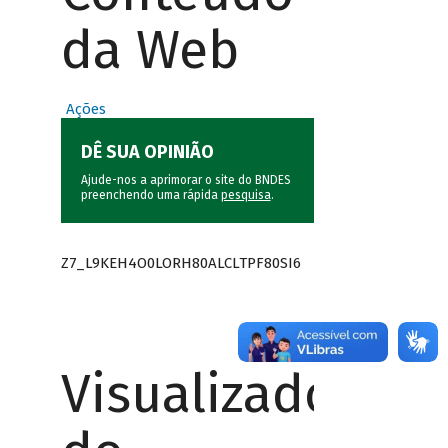
da Web
Ações
DÊ SUA OPINIÃO
Ajude-nos a aprimorar o site do BNDES
preenchendo uma rápida
pesquisa
.
Z7_L9KEH4O0LORH80ALCLTPF80SI6
Visualizador