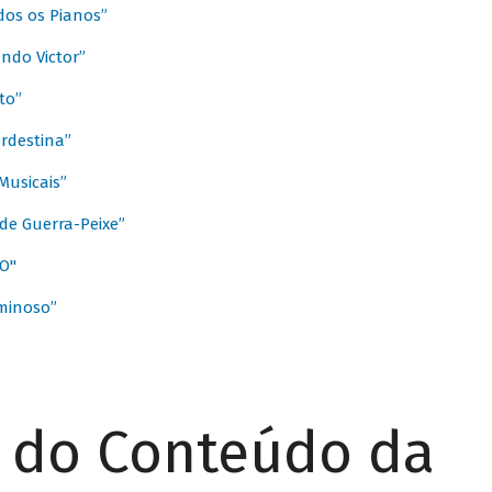
dos os Pianos”
ndo Victor”
to”
rdestina”
Musicais”
de Guerra-Peixe”
O"
minoso”
r do Conteúdo da