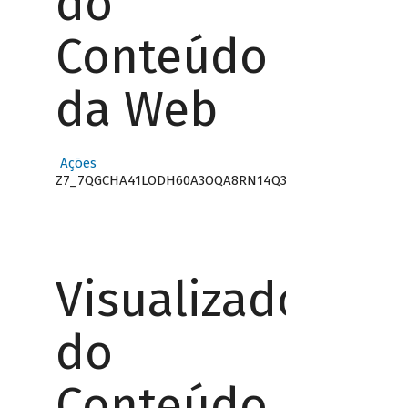
do
Conteúdo
da Web
Ações
Z7_7QGCHA41LODH60A3OQA8RN14Q3
Visualizador
do
Conteúdo