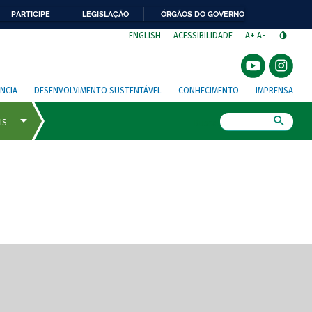
PARTICIPE
LEGISLAÇÃO
ÓRGÃOS DO GOVERNO
⁣
ENGLISH
ACESSIBILIDADE
A+
A-
NCIA
DESENVOLVIMENTO SUSTENTÁVEL
CONHECIMENTO
IMPRENSA
Busca
gem de tela