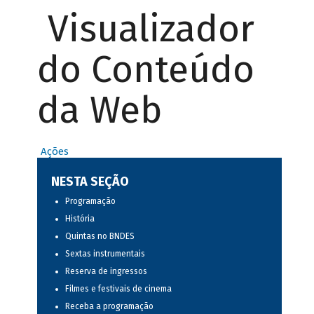
Visualizador
do Conteúdo
da Web
Ações
NESTA SEÇÃO
Programação
História
Quintas no BNDES
Sextas instrumentais
Reserva de ingressos
Filmes e festivais de cinema
Receba a programação