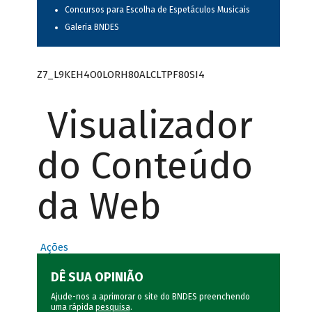
Concursos para Escolha de Espetáculos Musicais
Galeria BNDES
Z7_L9KEH4O0LORH80ALCLTPF80SI4
Visualizador
do Conteúdo
da Web
Ações
DÊ SUA OPINIÃO
Ajude-nos a aprimorar o site do BNDES preenchendo
uma rápida
pesquisa
.