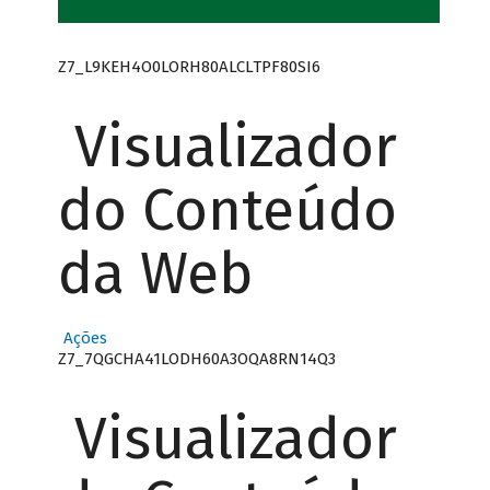
Z7_L9KEH4O0LORH80ALCLTPF80SI6
Visualizador
do Conteúdo
da Web
Ações
Z7_7QGCHA41LODH60A3OQA8RN14Q3
Visualizador