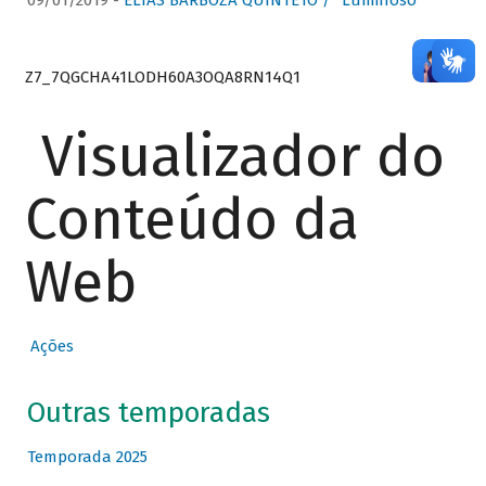
09/01/2019 -
ELIAS BARBOZA QUINTETO / “Luminoso”
Z7_7QGCHA41LODH60A3OQA8RN14Q1
Visualizador do
Conteúdo da
Web
Ações
Outras temporadas
Temporada 2025