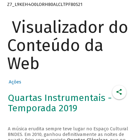
Z7_L9KEH4O0LORH80ALCLTPF80S21
Visualizador do
Conteúdo da
Web
Ações
Quartas Instrumentais -
Temporada 2019
A música erudita sempre teve lugar no Espaço Cultural
BNDES. Em 2010, ganhou definitivamente as noites de