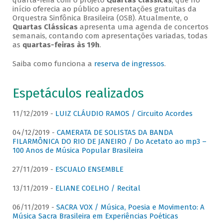
quarta-feira com o projeto
Quartas Clássicas
, que no
início oferecia ao público apresentações gratuitas da
Orquestra Sinfônica Brasileira (OSB). Atualmente, o
Quartas Clássicas
apresenta uma agenda de concertos
semanais, contando com apresentações variadas, todas
as
quartas-feiras às 19h
.
Saiba como funciona a
reserva de ingressos
.
Espetáculos realizados
11/12/2019 -
LUIZ CLÁUDIO RAMOS / Circuito Acordes
04/12/2019 -
CAMERATA DE SOLISTAS DA BANDA
FILARMÔNICA DO RIO DE JANEIRO / Do Acetato ao mp3 –
100 Anos de Música Popular Brasileira
27/11/2019 -
ESCUALO ENSEMBLE
13/11/2019 -
ELIANE COELHO / Recital
06/11/2019 -
SACRA VOX / Música, Poesia e Movimento: A
Música Sacra Brasileira em Experiências Poéticas