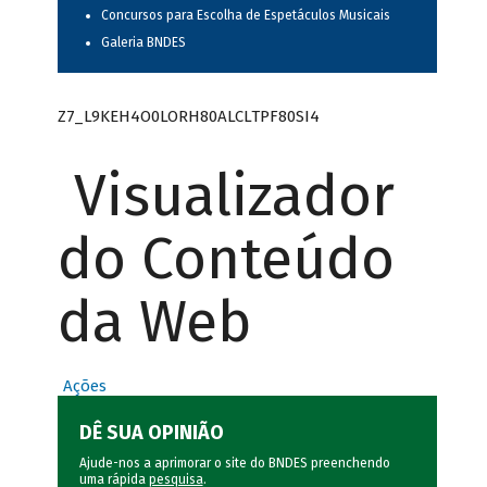
Concursos para Escolha de Espetáculos Musicais
Galeria BNDES
Z7_L9KEH4O0LORH80ALCLTPF80SI4
Visualizador
do Conteúdo
da Web
Ações
DÊ SUA OPINIÃO
Ajude-nos a aprimorar o site do BNDES preenchendo
uma rápida
pesquisa
.