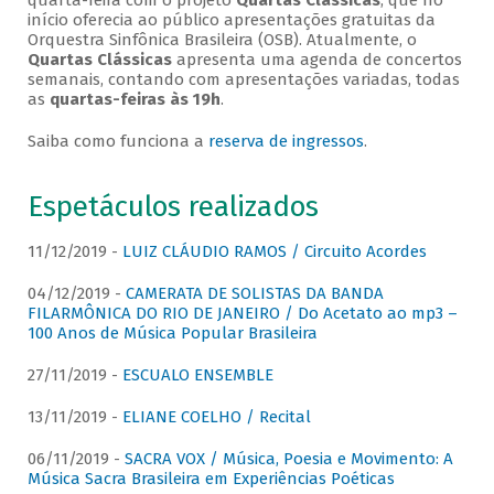
quarta-feira com o projeto
Quartas Clássicas
, que no
início oferecia ao público apresentações gratuitas da
Orquestra Sinfônica Brasileira (OSB). Atualmente, o
Quartas Clássicas
apresenta uma agenda de concertos
semanais, contando com apresentações variadas, todas
as
quartas-feiras às 19h
.
Saiba como funciona a
reserva de ingressos
.
Espetáculos realizados
11/12/2019 -
LUIZ CLÁUDIO RAMOS / Circuito Acordes
04/12/2019 -
CAMERATA DE SOLISTAS DA BANDA
FILARMÔNICA DO RIO DE JANEIRO / Do Acetato ao mp3 –
100 Anos de Música Popular Brasileira
27/11/2019 -
ESCUALO ENSEMBLE
13/11/2019 -
ELIANE COELHO / Recital
06/11/2019 -
SACRA VOX / Música, Poesia e Movimento: A
Música Sacra Brasileira em Experiências Poéticas