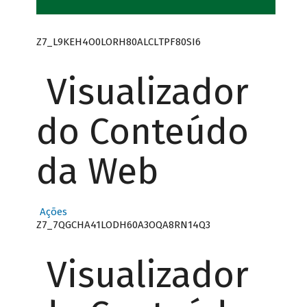
Z7_L9KEH4O0LORH80ALCLTPF80SI6
Visualizador
do Conteúdo
da Web
Ações
Z7_7QGCHA41LODH60A3OQA8RN14Q3
Visualizador