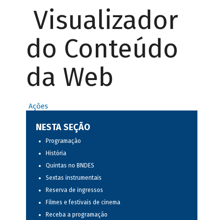
Visualizador
do Conteúdo
da Web
Ações
NESTA SEÇÃO
Programação
História
Quintas no BNDES
Sextas instrumentais
Reserva de ingressos
Filmes e festivais de cinema
Receba a programação