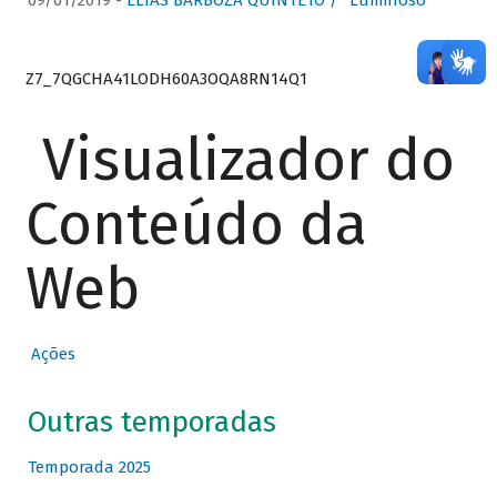
09/01/2019 -
ELIAS BARBOZA QUINTETO / “Luminoso”
Z7_7QGCHA41LODH60A3OQA8RN14Q1
Visualizador do
Conteúdo da
Web
Ações
Outras temporadas
Temporada 2025