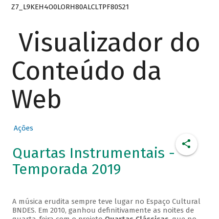
Z7_L9KEH4O0LORH80ALCLTPF80S21
Visualizador do
Conteúdo da
Web
Ações
Quartas Instrumentais -
Temporada 2019
A música erudita sempre teve lugar no Espaço Cultural
BNDES. Em 2010, ganhou definitivamente as noites de