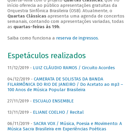
quarta-feira com o projeto
Quartas Clássicas
, que no
início oferecia ao público apresentações gratuitas da
Orquestra Sinfônica Brasileira (OSB). Atualmente, o
Quartas Clássicas
apresenta uma agenda de concertos
semanais, contando com apresentações variadas, todas
as
quartas-feiras às 19h
.
Saiba como funciona a
reserva de ingressos
.
Espetáculos realizados
11/12/2019 -
LUIZ CLÁUDIO RAMOS / Circuito Acordes
04/12/2019 -
CAMERATA DE SOLISTAS DA BANDA
FILARMÔNICA DO RIO DE JANEIRO / Do Acetato ao mp3 –
100 Anos de Música Popular Brasileira
27/11/2019 -
ESCUALO ENSEMBLE
13/11/2019 -
ELIANE COELHO / Recital
06/11/2019 -
SACRA VOX / Música, Poesia e Movimento: A
Música Sacra Brasileira em Experiências Poéticas