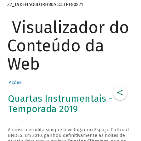
Z7_L9KEH4O0LORH80ALCLTPF80S21
Visualizador do
Conteúdo da
Web
Ações
Quartas Instrumentais -
Temporada 2019
A música erudita sempre teve lugar no Espaço Cultural
BNDES. Em 2010, ganhou definitivamente as noites de