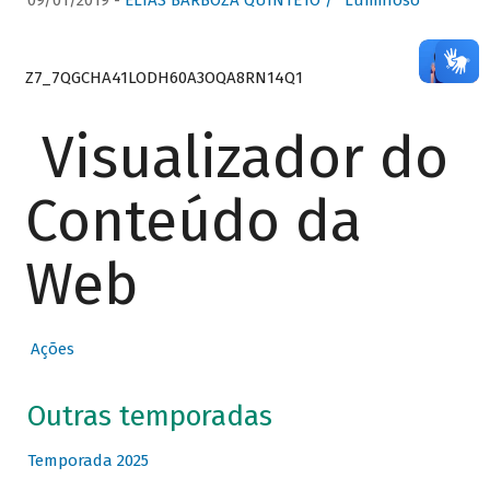
09/01/2019 -
ELIAS BARBOZA QUINTETO / “Luminoso”
Z7_7QGCHA41LODH60A3OQA8RN14Q1
Visualizador do
Conteúdo da
Web
Ações
Outras temporadas
Temporada 2025