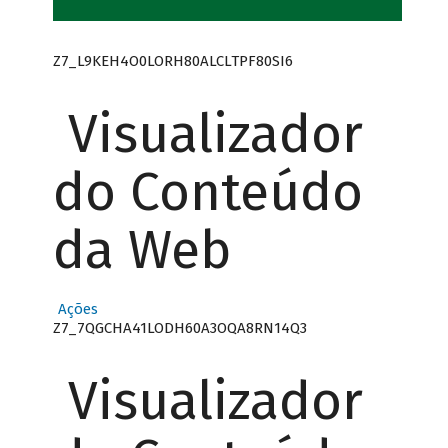
Z7_L9KEH4O0LORH80ALCLTPF80SI6
Visualizador
do Conteúdo
da Web
Ações
Z7_7QGCHA41LODH60A3OQA8RN14Q3
Visualizador