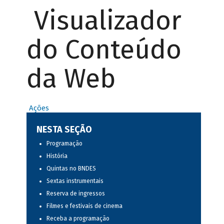
Visualizador
do Conteúdo
da Web
Ações
NESTA SEÇÃO
Programação
História
Quintas no BNDES
Sextas instrumentais
Reserva de ingressos
Filmes e festivais de cinema
Receba a programação