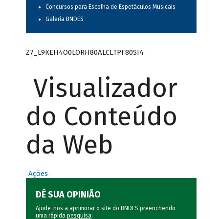
Concursos para Escolha de Espetáculos Musicais
Galeria BNDES
Z7_L9KEH4O0LORH80ALCLTPF80SI4
Visualizador
do Conteúdo
da Web
Ações
DÊ SUA OPINIÃO
Ajude-nos a aprimorar o site do BNDES preenchendo
uma rápida
pesquisa
.