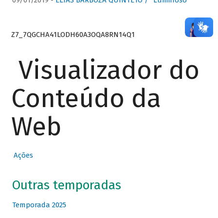
09/01/2019 -
ELIAS BARBOZA QUINTETO / “Luminoso”
Z7_7QGCHA41LODH60A3OQA8RN14Q1
Visualizador do
Conteúdo da
Web
Ações
Outras temporadas
Temporada 2025