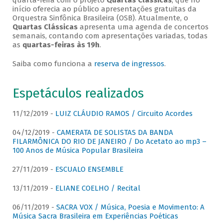
quarta-feira com o projeto
Quartas Clássicas
, que no
início oferecia ao público apresentações gratuitas da
Orquestra Sinfônica Brasileira (OSB). Atualmente, o
Quartas Clássicas
apresenta uma agenda de concertos
semanais, contando com apresentações variadas, todas
as
quartas-feiras às 19h
.
Saiba como funciona a
reserva de ingressos
.
Espetáculos realizados
11/12/2019 -
LUIZ CLÁUDIO RAMOS / Circuito Acordes
04/12/2019 -
CAMERATA DE SOLISTAS DA BANDA
FILARMÔNICA DO RIO DE JANEIRO / Do Acetato ao mp3 –
100 Anos de Música Popular Brasileira
27/11/2019 -
ESCUALO ENSEMBLE
13/11/2019 -
ELIANE COELHO / Recital
06/11/2019 -
SACRA VOX / Música, Poesia e Movimento: A
Música Sacra Brasileira em Experiências Poéticas