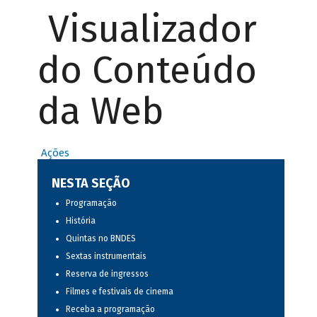
Visualizador
do Conteúdo
da Web
Ações
NESTA SEÇÃO
Programação
História
Quintas no BNDES
Sextas instrumentais
Reserva de ingressos
Filmes e festivais de cinema
Receba a programação