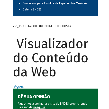
Concursos para Escolha de Espetáculos Musicais
Galeria BNDES
Z7_L9KEH4O0LORH80ALCLTPF80SI4
Visualizador
do Conteúdo
da Web
Ações
DÊ SUA OPINIÃO
Ajude-nos a aprimorar o site do BNDES preenchendo
uma rápida
pesquisa
.