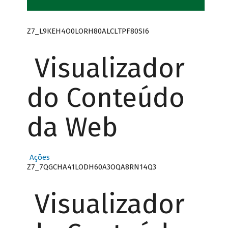
Z7_L9KEH4O0LORH80ALCLTPF80SI6
Visualizador
do Conteúdo
da Web
Ações
Z7_7QGCHA41LODH60A3OQA8RN14Q3
Visualizador