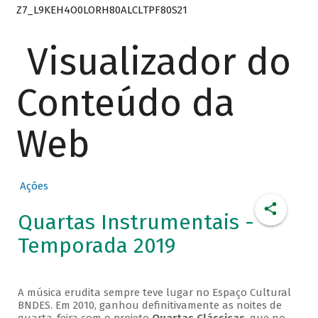
Z7_L9KEH4O0LORH80ALCLTPF80S21
Visualizador do
Conteúdo da
Web
Ações
Quartas Instrumentais -
Temporada 2019
A música erudita sempre teve lugar no Espaço Cultural
BNDES. Em 2010, ganhou definitivamente as noites de