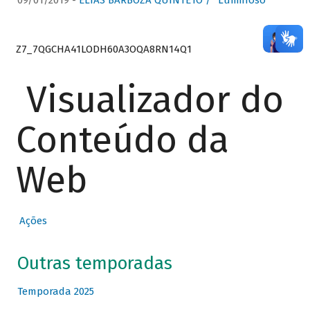
09/01/2019 -
ELIAS BARBOZA QUINTETO / “Luminoso”
Z7_7QGCHA41LODH60A3OQA8RN14Q1
Visualizador do
Conteúdo da
Web
Ações
Outras temporadas
Temporada 2025