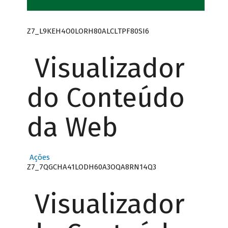
Z7_L9KEH4O0LORH80ALCLTPF80SI6
Visualizador
do Conteúdo
da Web
Ações
Z7_7QGCHA41LODH60A3OQA8RN14Q3
Visualizador