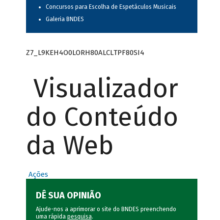
Concursos para Escolha de Espetáculos Musicais
Galeria BNDES
Z7_L9KEH4O0LORH80ALCLTPF80SI4
Visualizador
do Conteúdo
da Web
Ações
DÊ SUA OPINIÃO
Ajude-nos a aprimorar o site do BNDES preenchendo
uma rápida
pesquisa
.