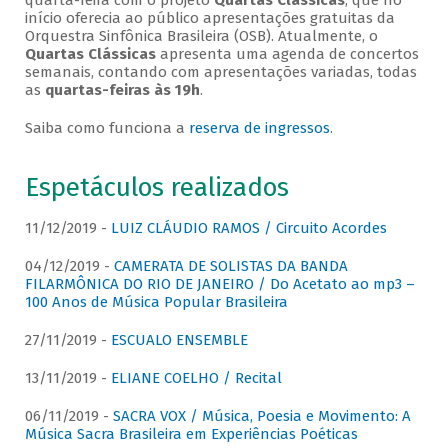
quarta-feira com o projeto
Quartas Clássicas
, que no
início oferecia ao público apresentações gratuitas da
Orquestra Sinfônica Brasileira (OSB). Atualmente, o
Quartas Clássicas
apresenta uma agenda de concertos
semanais, contando com apresentações variadas, todas
as
quartas-feiras às 19h
.
Saiba como funciona a
reserva de ingressos
.
Espetáculos realizados
11/12/2019 -
LUIZ CLÁUDIO RAMOS / Circuito Acordes
04/12/2019 -
CAMERATA DE SOLISTAS DA BANDA
FILARMÔNICA DO RIO DE JANEIRO / Do Acetato ao mp3 –
100 Anos de Música Popular Brasileira
27/11/2019 -
ESCUALO ENSEMBLE
13/11/2019 -
ELIANE COELHO / Recital
06/11/2019 -
SACRA VOX / Música, Poesia e Movimento: A
Música Sacra Brasileira em Experiências Poéticas