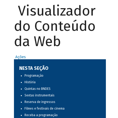
Visualizador
do Conteúdo
da Web
Ações
NESTA SEÇÃO
Programação
História
Quintas no BNDES
Sextas instrumentais
Reserva de ingressos
Filmes e festivais de cinema
Receba a programação