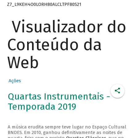
Z7_L9KEH4O0LORH80ALCLTPF80S21
Visualizador do
Conteúdo da
Web
Ações
Quartas Instrumentais -
Temporada 2019
A música erudita sempre teve lugar no Espaço Cultural
BNDES. Em 2010, ganhou definitivamente as noites de