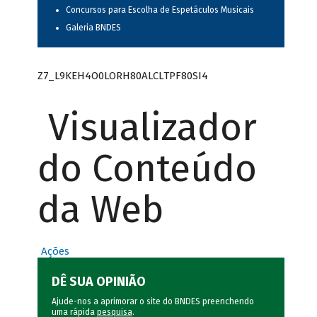
Concursos para Escolha de Espetáculos Musicais
Galeria BNDES
Z7_L9KEH4O0LORH80ALCLTPF80SI4
Visualizador
do Conteúdo
da Web
Ações
DÊ SUA OPINIÃO
Ajude-nos a aprimorar o site do BNDES preenchendo
uma rápida
pesquisa
.