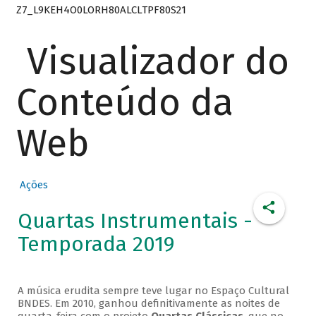
Z7_L9KEH4O0LORH80ALCLTPF80S21
Visualizador do
Conteúdo da
Web
Ações
Quartas Instrumentais -
Temporada 2019
A música erudita sempre teve lugar no Espaço Cultural
BNDES. Em 2010, ganhou definitivamente as noites de