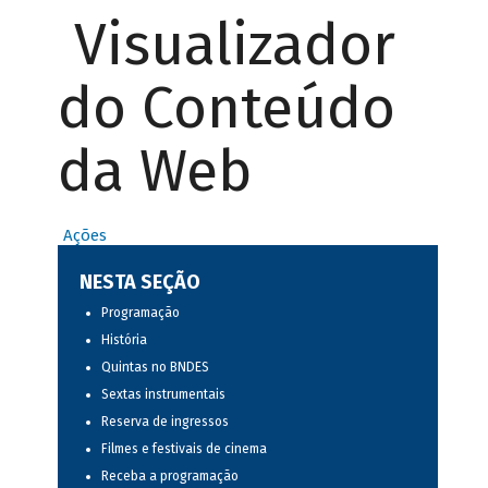
Visualizador
do Conteúdo
da Web
Ações
NESTA SEÇÃO
Programação
História
Quintas no BNDES
Sextas instrumentais
Reserva de ingressos
Filmes e festivais de cinema
Receba a programação