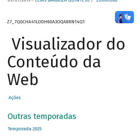
09/01/2019 -
ELIAS BARBOZA QUINTETO / “Luminoso”
Z7_7QGCHA41LODH60A3OQA8RN14Q1
Visualizador do
Conteúdo da
Web
Ações
Outras temporadas
Temporada 2025