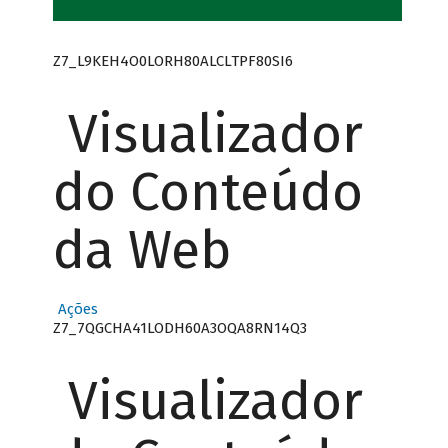
Z7_L9KEH4O0LORH80ALCLTPF80SI6
Visualizador
do Conteúdo
da Web
Ações
Z7_7QGCHA41LODH60A3OQA8RN14Q3
Visualizador