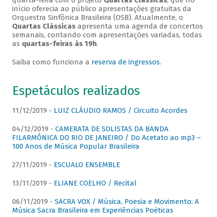
quarta-feira com o projeto
Quartas Clássicas
, que no
início oferecia ao público apresentações gratuitas da
Orquestra Sinfônica Brasileira (OSB). Atualmente, o
Quartas Clássicas
apresenta uma agenda de concertos
semanais, contando com apresentações variadas, todas
as
quartas-feiras às 19h
.
Saiba como funciona a
reserva de ingressos
.
Espetáculos realizados
11/12/2019 -
LUIZ CLÁUDIO RAMOS / Circuito Acordes
04/12/2019 -
CAMERATA DE SOLISTAS DA BANDA
FILARMÔNICA DO RIO DE JANEIRO / Do Acetato ao mp3 –
100 Anos de Música Popular Brasileira
27/11/2019 -
ESCUALO ENSEMBLE
13/11/2019 -
ELIANE COELHO / Recital
06/11/2019 -
SACRA VOX / Música, Poesia e Movimento: A
Música Sacra Brasileira em Experiências Poéticas