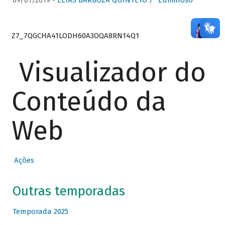
09/01/2019 -
ELIAS BARBOZA QUINTETO / “Luminoso”
Z7_7QGCHA41LODH60A3OQA8RN14Q1
Visualizador do
Conteúdo da
Web
Ações
Outras temporadas
Temporada 2025