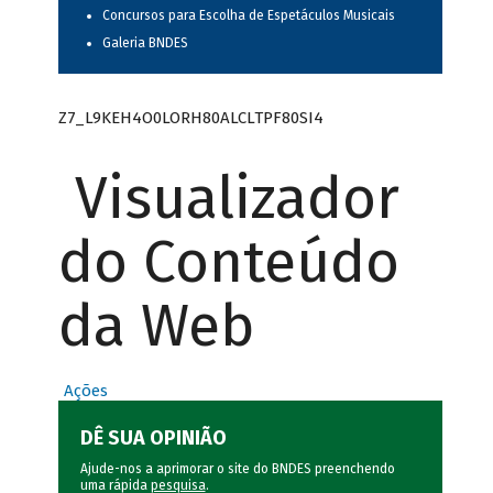
Concursos para Escolha de Espetáculos Musicais
Galeria BNDES
Z7_L9KEH4O0LORH80ALCLTPF80SI4
Visualizador
do Conteúdo
da Web
Ações
DÊ SUA OPINIÃO
Ajude-nos a aprimorar o site do BNDES preenchendo
uma rápida
pesquisa
.