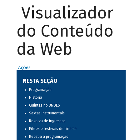
Visualizador
do Conteúdo
da Web
Ações
NESTA SEÇÃO
Programação
História
Quintas no BNDES
Sextas instrumentais
Reserva de ingressos
Filmes e festivais de cinema
Receba a programação