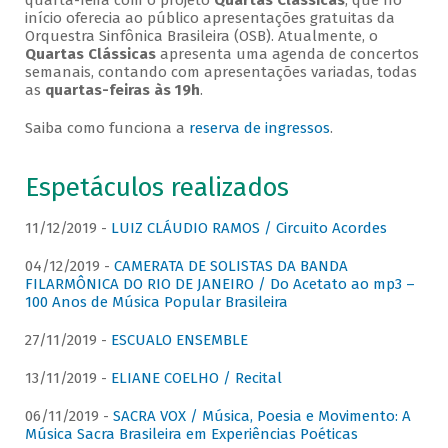
quarta-feira com o projeto
Quartas Clássicas
, que no
início oferecia ao público apresentações gratuitas da
Orquestra Sinfônica Brasileira (OSB). Atualmente, o
Quartas Clássicas
apresenta uma agenda de concertos
semanais, contando com apresentações variadas, todas
as
quartas-feiras às 19h
.
Saiba como funciona a
reserva de ingressos
.
Espetáculos realizados
11/12/2019 -
LUIZ CLÁUDIO RAMOS / Circuito Acordes
04/12/2019 -
CAMERATA DE SOLISTAS DA BANDA
FILARMÔNICA DO RIO DE JANEIRO / Do Acetato ao mp3 –
100 Anos de Música Popular Brasileira
27/11/2019 -
ESCUALO ENSEMBLE
13/11/2019 -
ELIANE COELHO / Recital
06/11/2019 -
SACRA VOX / Música, Poesia e Movimento: A
Música Sacra Brasileira em Experiências Poéticas