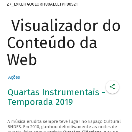
Z7_L9KEH4O0LORH80ALCLTPF80S21
Visualizador do
Conteúdo da
Web
Ações
Quartas Instrumentais -
Temporada 2019
A música erudita sempre teve lugar no Espaço Cultural
BNDES. Em 2010, ganhou definitivamente as noites de