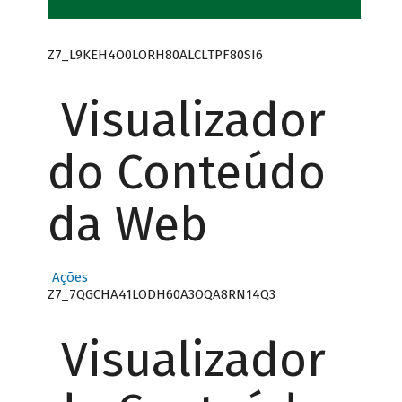
Z7_L9KEH4O0LORH80ALCLTPF80SI6
Visualizador
do Conteúdo
da Web
Ações
Z7_7QGCHA41LODH60A3OQA8RN14Q3
Visualizador