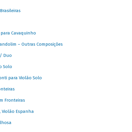
rasileiras
 para Cavaquinho
andolim – Outras Composições
/ Duo
o Solo
ti para Violão Solo
nteiras
m Fronteiras
, Violão Espanha
lhosa