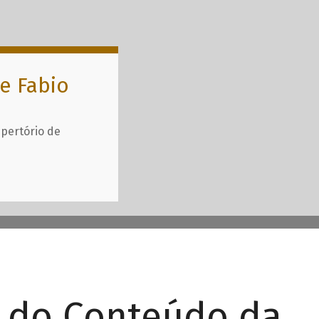
e Fabio
epertório de
r do Conteúdo da