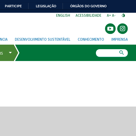
PARTICIPE
LEGISLAÇÃO
ÓRGÃOS DO GOVERNO
⁣
ENGLISH
ACESSIBILIDADE
A+
A-
NCIA
DESENVOLVIMENTO SUSTENTÁVEL
CONHECIMENTO
IMPRENSA
Busca
gem de tela