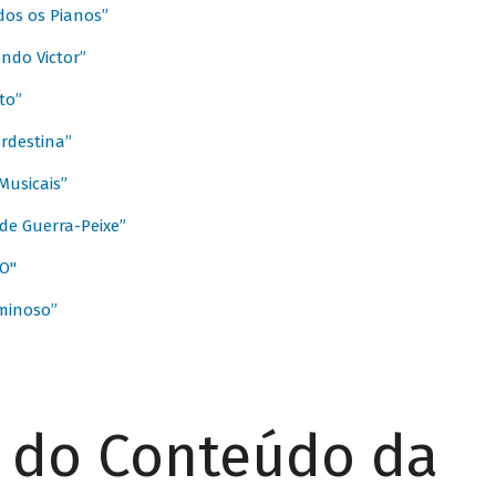
dos os Pianos”
ndo Victor”
to”
rdestina”
Musicais”
de Guerra-Peixe”
O"
minoso”
r do Conteúdo da