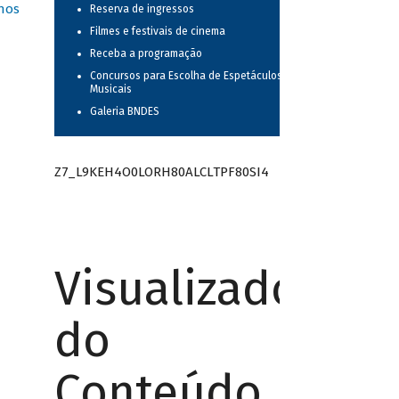
nos
Reserva de ingressos
Filmes e festivais de cinema
Receba a programação
Concursos para Escolha de Espetáculos
Musicais
Galeria BNDES
Z7_L9KEH4O0LORH80ALCLTPF80SI4
Visualizador
do
Conteúdo