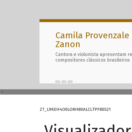
Camila Provenzale 
Zanon
Cantora e violonista apresentam r
compositores clássicos brasileiros
Z7_L9KEH4O0LORH80ALCLTPF80S21
Visualizado