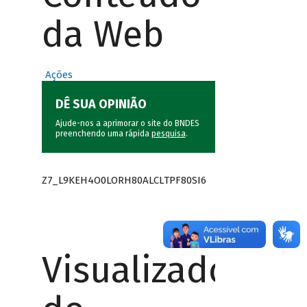
da Web
Ações
DÊ SUA OPINIÃO
Ajude-nos a aprimorar o site do BNDES
preenchendo uma rápida
pesquisa
.
Z7_L9KEH4O0LORH80ALCLTPF80SI6
Visualizador