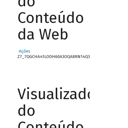
do
Conteúdo
da Web
Ações
Z7_7QGCHA41LODH60A3OQA8RN14Q3
Visualizador
do
Conteúdo