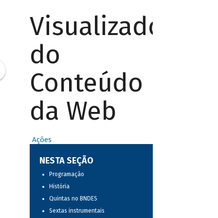
Visualizador
do
Conteúdo
da Web
Ações
NESTA SEÇÃO
Programação
História
Quintas no BNDES
Sextas instrumentais