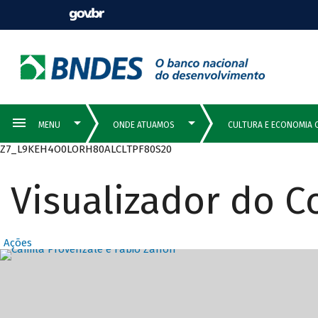
Z7_L9KEH4O0LORH80ALCLTPF80S20
Visualizador do 
Ações
Destaques Prin