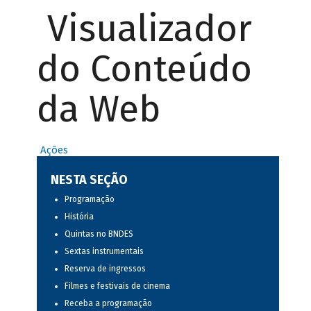
Visualizador
do Conteúdo
da Web
Ações
NESTA SEÇÃO
Programação
História
Quintas no BNDES
Sextas instrumentais
Reserva de ingressos
Filmes e festivais de cinema
Receba a programação