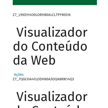
Z7_L9KEH4O0LORH80ALCLTPF80SI6
Visualizador
do Conteúdo
da Web
Ações
Z7_7QGCHA41LODH60A3OQA8RN14Q3
Visualizador