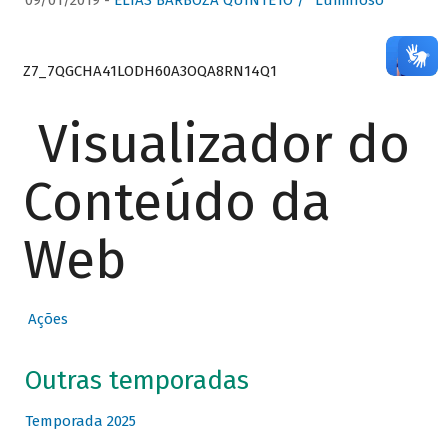
09/01/2019 -
ELIAS BARBOZA QUINTETO / “Luminoso”
Z7_7QGCHA41LODH60A3OQA8RN14Q1
Visualizador do
Conteúdo da
Web
Ações
Outras temporadas
Temporada 2025