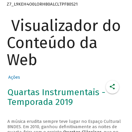
Z7_L9KEH4O0LORH80ALCLTPF80S21
Visualizador do
Conteúdo da
Web
Ações
Quartas Instrumentais -
Temporada 2019
A música erudita sempre teve lugar no Espaço Cultural
BNDES. Em 2010, ganhou definitivamente as noites de