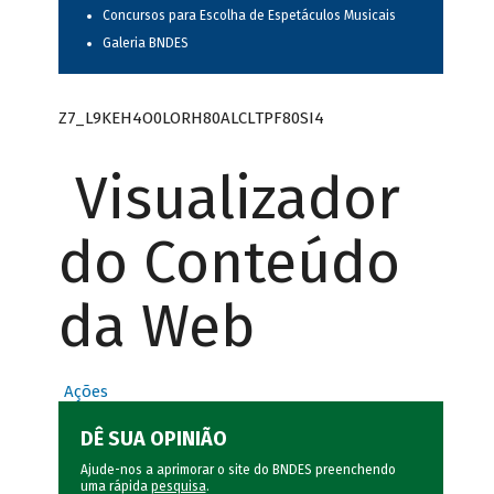
Concursos para Escolha de Espetáculos Musicais
Galeria BNDES
Z7_L9KEH4O0LORH80ALCLTPF80SI4
Visualizador
do Conteúdo
da Web
Ações
DÊ SUA OPINIÃO
Ajude-nos a aprimorar o site do BNDES preenchendo
uma rápida
pesquisa
.