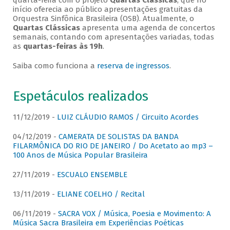
quarta-feira com o projeto
Quartas Clássicas
, que no
início oferecia ao público apresentações gratuitas da
Orquestra Sinfônica Brasileira (OSB). Atualmente, o
Quartas Clássicas
apresenta uma agenda de concertos
semanais, contando com apresentações variadas, todas
as
quartas-feiras às 19h
.
Saiba como funciona a
reserva de ingressos
.
Espetáculos realizados
11/12/2019 -
LUIZ CLÁUDIO RAMOS / Circuito Acordes
04/12/2019 -
CAMERATA DE SOLISTAS DA BANDA
FILARMÔNICA DO RIO DE JANEIRO / Do Acetato ao mp3 –
100 Anos de Música Popular Brasileira
27/11/2019 -
ESCUALO ENSEMBLE
13/11/2019 -
ELIANE COELHO / Recital
06/11/2019 -
SACRA VOX / Música, Poesia e Movimento: A
Música Sacra Brasileira em Experiências Poéticas